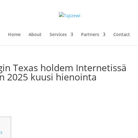
Home
About
Services
Partners
Contact
gin Texas holdem Internetissä
en 2025 kuusi hienointa
ns