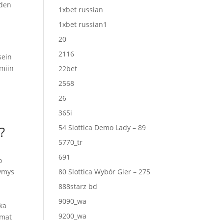
iden
1xbet russian
1xbet russian1
20
2116
sein
umiin
22bet
2568
26
365i
54 Slottica Demo Lady – 89
?
5770_tr
691
o
symys
80 Slottica Wybór Gier – 275
888starz bd
9090_wa
ka
9200_wa
omat