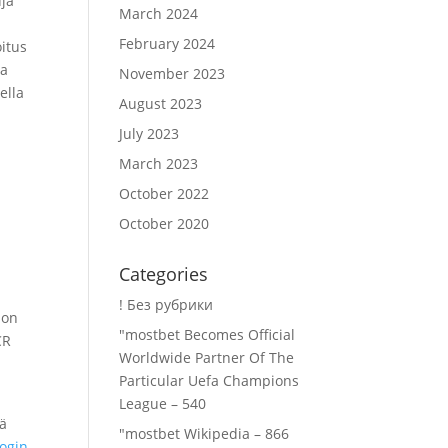
uja
March 2024
February 2024
oitus
ia
November 2023
ella
August 2023
July 2023
March 2023
October 2022
October 2020
Categories
n
! Без рубрики
 on
"mostbet Becomes Official
CR
Worldwide Partner Of The
Particular Uefa Champions
League – 540
tä
"mostbet Wikipedia – 866
login