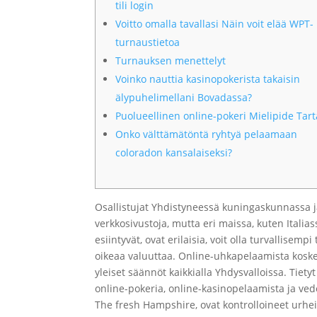
tili login
Voitto omalla tavallasi Näin voit elää WPT-
turnaustietoa
Turnauksen menettelyt
Voinko nauttia kasinopokerista takaisin
älypuhelimellani Bovadassa?
Puolueellinen online-pokeri Mielipide Tart
Onko välttämätöntä ryhtyä pelaamaan
coloradon kansalaiseksi?
Osallistujat Yhdistyneessä kuningaskunnassa ja
verkkosivustoja, mutta eri maissa, kuten Italias
esiintyvät, ovat erilaisia, voit olla turvallisempi
oikeaa valuuttaa.
Online-uhkapelaamista koskevat
yleiset säännöt kaikkialla Yhdysvalloissa. Tiety
online-pokeria, online-kasinopelaamista ja ved
The fresh Hampshire, ovat kontrolloineet urhe