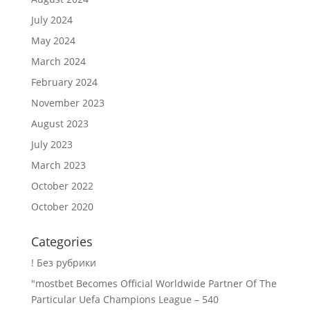
July 2024
May 2024
March 2024
February 2024
November 2023
August 2023
July 2023
March 2023
October 2022
October 2020
Categories
! Без рубрики
"mostbet Becomes Official Worldwide Partner Of The
Particular Uefa Champions League – 540