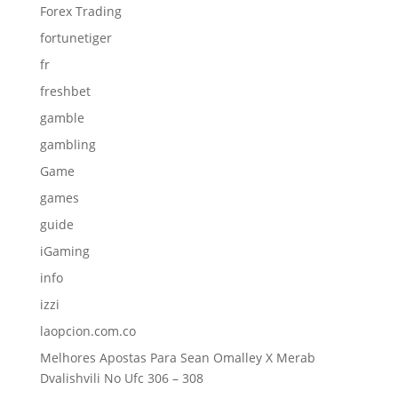
Forex Trading
fortunetiger
fr
freshbet
gamble
gambling
Game
games
guide
iGaming
info
izzi
laopcion.com.co
Melhores Apostas Para Sean Omalley X Merab
Dvalishvili No Ufc 306 – 308