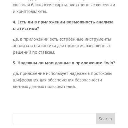
включая банковские карты, электронные кошельки
и криптовалюты.
4. Есть ли в приложении возможность анализа
статистики?
Да, в приложении есть встроенные инструменты
анализа и статистики для принятия взвешенных
решений по ставкам.
5. Надежны ли мои данные в приложении 1win?
Да, приложение использует надежные протоколы
шифрования для обеспечения безопасности
личных данных пользователей.