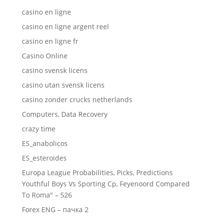
casino en ligne
casino en ligne argent reel
casino en ligne fr
Casino Online
casino svensk licens
casino utan svensk licens
casino zonder crucks netherlands
Computers, Data Recovery
crazy time
ES_anabolicos
ES_esteroides
Europa League Probabilities, Picks, Predictions
Youthful Boys Vs Sporting Cp, Feyenoord Compared
To Roma" – 526
Forex ENG – пачка 2