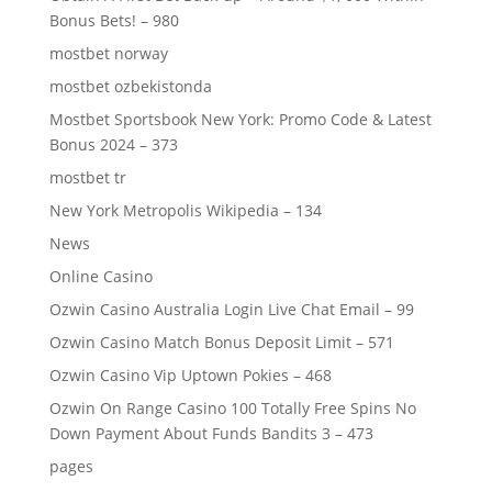
Bonus Bets! – 980
mostbet norway
mostbet ozbekistonda
Mostbet Sportsbook New York: Promo Code & Latest
Bonus 2024 – 373
mostbet tr
New York Metropolis Wikipedia – 134
News
Online Casino
Ozwin Casino Australia Login Live Chat Email – 99
Ozwin Casino Match Bonus Deposit Limit – 571
Ozwin Casino Vip Uptown Pokies – 468
Ozwin On Range Casino 100 Totally Free Spins No
Down Payment About Funds Bandits 3 – 473
pages