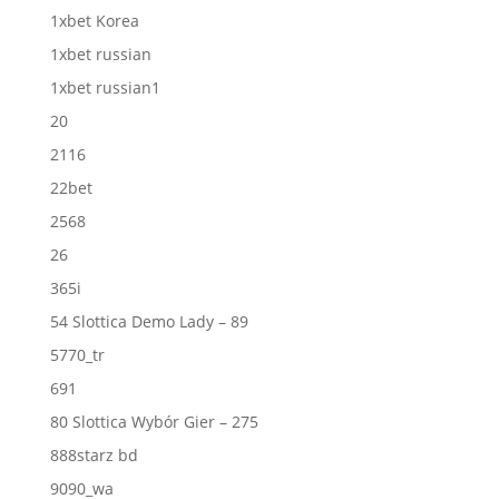
1xbet Korea
1xbet russian
1xbet russian1
20
2116
22bet
2568
26
365i
54 Slottica Demo Lady – 89
5770_tr
691
80 Slottica Wybór Gier – 275
888starz bd
9090_wa