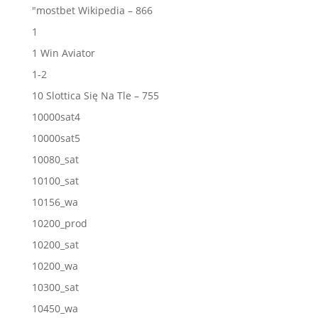
"mostbet Wikipedia – 866
1
1 Win Aviator
1-2
10 Slottica Się Na Tle – 755
10000sat4
10000sat5
10080_sat
10100_sat
10156_wa
10200_prod
10200_sat
10200_wa
10300_sat
10450_wa