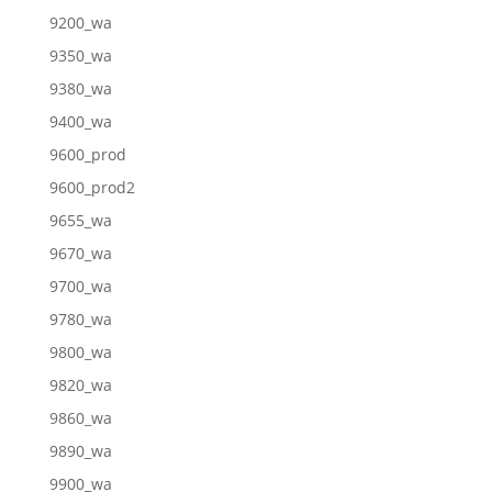
9200_wa
9350_wa
9380_wa
9400_wa
9600_prod
9600_prod2
9655_wa
9670_wa
9700_wa
9780_wa
9800_wa
9820_wa
9860_wa
9890_wa
9900_wa