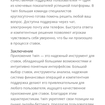
Качественная поддержка пользователей — один
из ключевых показателей успешной платформы. В
1win большая команда специалистов
круглосуточно готова помочь решить любой ваш
вопрос. Доступна поддержка через чат,
электронную почту или телефон. Быстрота ответа
и компетентные решения позволяют игрокам
чувствовать себя уверенно, что бы ни произошло
в процессе ставок.
Заключение
Приложение 1win — это надежный инструмент для
ставок, обладающий большими возможностями и
интуитивно понятным интерфейсом. Большой
выбор ставок, инструменты анализа, надежная
система финансовых операций и компетентная
поддержка делают его привлекательным для
любого пользователя, ищущего качественное
приложение для ставок. Благодаря этим
характеристикам, 1win укрепляет свои позиции на
рынке онлайн-беттинга, предлагая пользователям