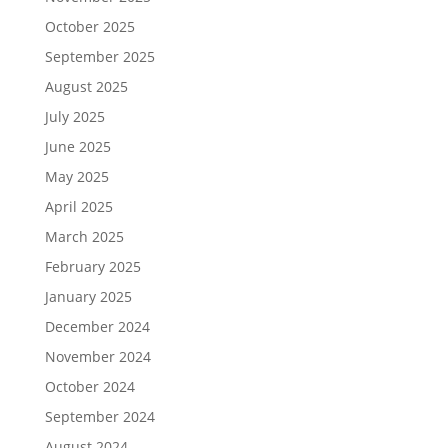
October 2025
September 2025
August 2025
July 2025
June 2025
May 2025
April 2025
March 2025
February 2025
January 2025
December 2024
November 2024
October 2024
September 2024
August 2024