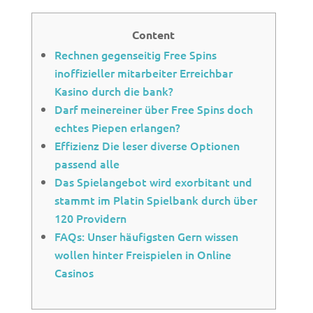
Content
Rechnen gegenseitig Free Spins
inoffizieller mitarbeiter Erreichbar
Kasino durch die bank?
Darf meinereiner über Free Spins doch
echtes Piepen erlangen?
Effizienz Die leser diverse Optionen
passend alle
Das Spielangebot wird exorbitant und
stammt im Platin Spielbank durch über
120 Providern
FAQs: Unser häufigsten Gern wissen
wollen hinter Freispielen in Online
Casinos