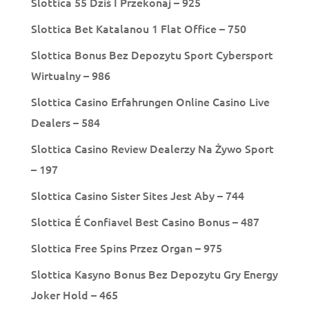
Slottica 55 Dziś I Przekonaj – 925
Slottica Bet Katalanou 1 Flat Office – 750
Slottica Bonus Bez Depozytu Sport Cybersport
Wirtualny – 986
Slottica Casino Erfahrungen Online Casino Live
Dealers – 584
Slottica Casino Review Dealerzy Na Żywo Sport
– 197
Slottica Casino Sister Sites Jest Aby – 744
Slottica É Confiavel Best Casino Bonus – 487
Slottica Free Spins Przez Organ – 975
Slottica Kasyno Bonus Bez Depozytu Gry Energy
Joker Hold – 465