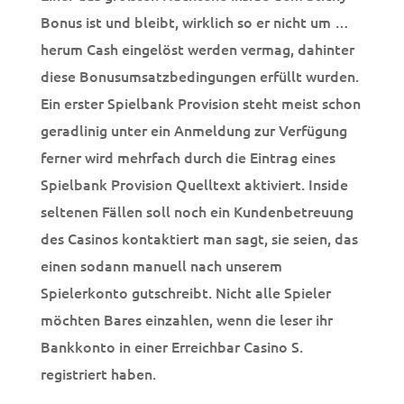
Bonus ist und bleibt, wirklich so er nicht um …
herum Cash eingelöst werden vermag, dahinter
diese Bonusumsatzbedingungen erfüllt wurden.
Ein erster Spielbank Provision steht meist schon
geradlinig unter ein Anmeldung zur Verfügung
ferner wird mehrfach durch die Eintrag eines
Spielbank Provision Quelltext aktiviert. Inside
seltenen Fällen soll noch ein Kundenbetreuung
des Casinos kontaktiert man sagt, sie seien, das
einen sodann manuell nach unserem
Spielerkonto gutschreibt. Nicht alle Spieler
möchten Bares einzahlen, wenn die leser ihr
Bankkonto in einer Erreichbar Casino S.
registriert haben.