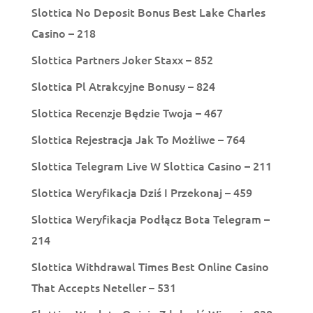
Slottica No Deposit Bonus Best Lake Charles
Casino – 218
Slottica Partners Joker Staxx – 852
Slottica Pl Atrakcyjne Bonusy – 824
Slottica Recenzje Będzie Twoja – 467
Slottica Rejestracja Jak To Możliwe – 764
Slottica Telegram Live W Slottica Casino – 211
Slottica Weryfikacja Dziś I Przekonaj – 459
Slottica Weryfikacja Podłącz Bota Telegram –
214
Slottica Withdrawal Times Best Online Casino
That Accepts Neteller – 531