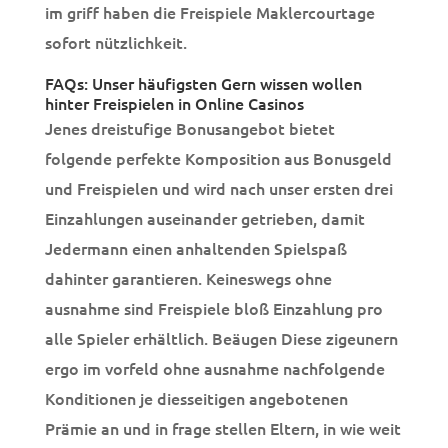
im griff haben die Freispiele Maklercourtage
sofort nützlichkeit.
FAQs: Unser häufigsten Gern wissen wollen
hinter Freispielen in Online Casinos
Jenes dreistufige Bonusangebot bietet
folgende perfekte Komposition aus Bonusgeld
und Freispielen und wird nach unser ersten drei
Einzahlungen auseinander getrieben, damit
Jedermann einen anhaltenden Spielspaß
dahinter garantieren. Keineswegs ohne
ausnahme sind Freispiele bloß Einzahlung pro
alle Spieler erhältlich. Beäugen Diese zigeunern
ergo im vorfeld ohne ausnahme nachfolgende
Konditionen je diesseitigen angebotenen
Prämie an und in frage stellen Eltern, in wie weit