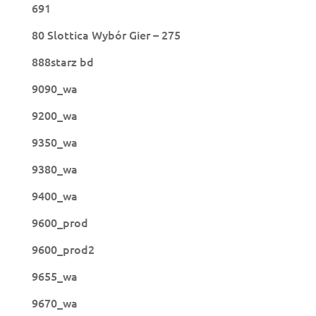
691
80 Slottica Wybór Gier – 275
888starz bd
9090_wa
9200_wa
9350_wa
9380_wa
9400_wa
9600_prod
9600_prod2
9655_wa
9670_wa