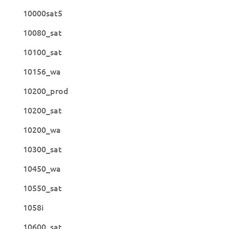
10000sat5
10080_sat
10100_sat
10156_wa
10200_prod
10200_sat
10200_wa
10300_sat
10450_wa
10550_sat
1058i
10600_sat