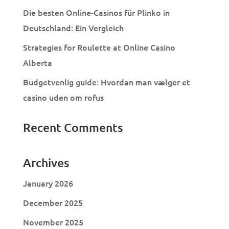
Die besten Online-Casinos für Plinko in
Deutschland: Ein Vergleich
Strategies for Roulette at Online Casino
Alberta
Budgetvenlig guide: Hvordan man vælger et
casino uden om rofus
Recent Comments
Archives
January 2026
December 2025
November 2025