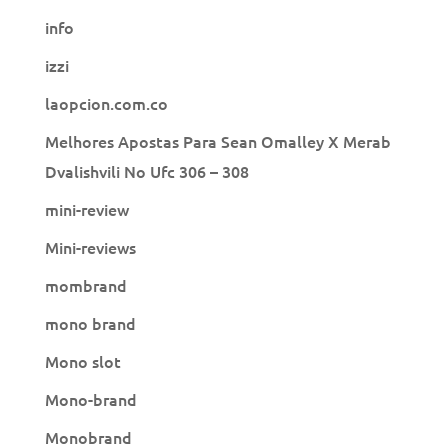
info
izzi
laopcion.com.co
Melhores Apostas Para Sean Omalley X Merab
Dvalishvili No Ufc 306 – 308
mini-review
Mini-reviews
mombrand
mono brand
Mono slot
Mono-brand
Monobrand