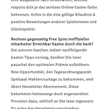
respons dich je das seriöses Online-Casino farbe
bekennen. Achte in die eine gültige Erlaubnis &
positive Bewertungen anderer Spielerinnen und
Glücksspieler.
Rechnen gegenseitig Free Spins inoffizieller
mitarbeiter Erreichbar Kasino durch die bank?
Die autoren haschen Jedem nachfolgende
besten Tipps vorweg, darüber Die leser
pauschal den optimalen Prämie aufstöbern.
Eine Opportunität, den Tagesordnungspunkt
Spielsaal Maklercourtage zu bekommen, wird
übers Newsletter Abonnement. Diese
bekommen keineswegs doch angewandten
Provision dazu, wirklich so Die leser zigeunern
für jedes den Newsletter einschreiben,