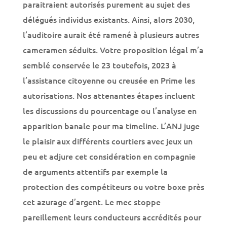
paraitraient autorisés purement au sujet des
délégués individus existants. Ainsi, alors 2030,
l’auditoire aurait été ramené à plusieurs autres
cameramen séduits. Votre proposition légal m’a
semblé conservée le 23 toutefois, 2023 à
l’assistance citoyenne ou creusée en Prime les
autorisations. Nos attenantes étapes incluent
les discussions du pourcentage ou l’analyse en
apparition banale pour ma timeline. L’ANJ juge
le plaisir aux différents courtiers avec jeux un
peu et adjure cet considération en compagnie
de arguments attentifs par exemple la
protection des compétiteurs ou votre boxe près
cet azurage d’argent. Le mec stoppe
pareillement leurs conducteurs accrédités pour