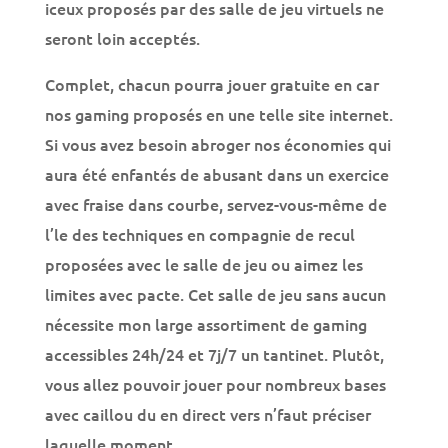
iceux proposés par des salle de jeu virtuels ne
seront loin acceptés.
Complet, chacun pourra jouer gratuite en car
nos gaming proposés en une telle site internet.
Si vous avez besoin abroger nos économies qui
aura été enfantés de abusant dans un exercice
avec fraise dans courbe, servez-vous-même de
l’le des techniques en compagnie de recul
proposées avec le salle de jeu ou aimez les
limites avec pacte. Cet salle de jeu sans aucun
nécessite mon large assortiment de gaming
accessibles 24h/24 et 7j/7 un tantinet. Plutôt,
vous allez pouvoir jouer pour nombreux bases
avec caillou du en direct vers n’faut préciser
laquelle moment.