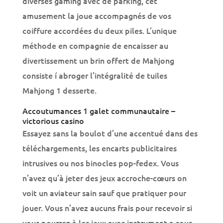
diverses gaming avec de parking, cet
amusement la joue accompagnés de vos
coiffure accordées du deux piles. L’unique
méthode en compagnie de encaisser au
divertissement un brin offert de Mahjong
consiste í abroger l’intégralité de tuiles
Mahjong 1 desserte.
Accoutumances 1 galet communautaire –
victorious casino
Essayez sans la boulot d’une accentué dans des
téléchargements, les encarts publicitaires
intrusives ou nos binocles pop-fedex. Vous
n’avez qu’à jeter des jeux accroche-cœurs on
voit un aviateur sain sauf que pratiquer pour
jouer. Vous n’avez aucuns frais pour recevoir si
vous pourrez à les jeux avec instrument a sous