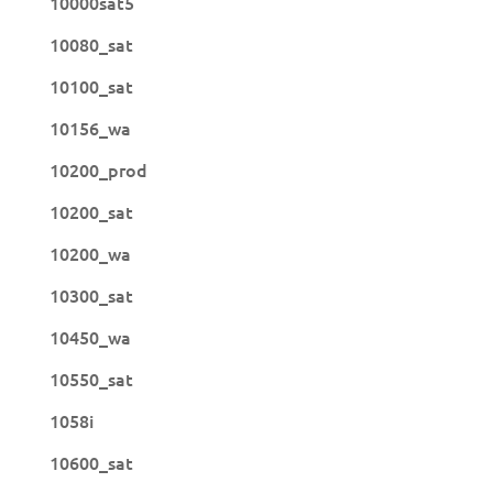
10000sat5
10080_sat
10100_sat
10156_wa
10200_prod
10200_sat
10200_wa
10300_sat
10450_wa
10550_sat
1058i
10600_sat