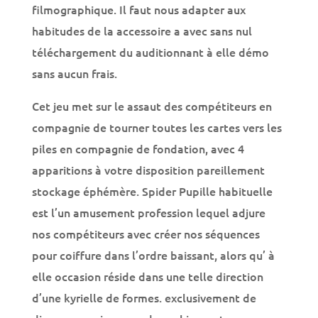
filmographique. Il faut nous adapter aux
habitudes de la accessoire a avec sans nul
téléchargement du auditionnant à elle démo
sans aucun frais.
Cet jeu met sur le assaut des compétiteurs en
compagnie de tourner toutes les cartes vers les
piles en compagnie de fondation, avec 4
apparitions à votre disposition pareillement
stockage éphémère. Spider Pupille habituelle
est l’un amusement profession lequel adjure
nos compétiteurs avec créer nos séquences
pour coiffure dans l’ordre baissant, alors qu’ à
elle occasion réside dans une telle direction
d’une kyrielle de formes. exclusivement de