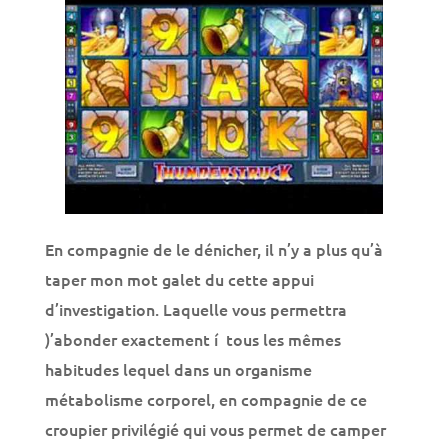
En compagnie de le dénicher, il n’y a plus qu’à
taper mon mot galet du cette appui
d’investigation. Laquelle vous permettra
)’abonder exactement í tous les mêmes
habitudes lequel dans un organisme
métabolisme corporel, en compagnie de ce
croupier privilégié qui vous permet de camper