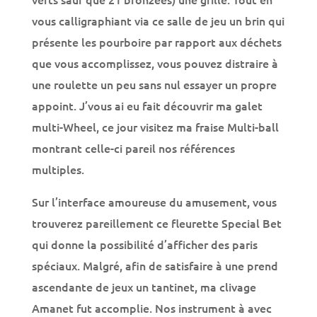
vous calligraphiant via ce salle de jeu un brin qui
présente les pourboire par rapport aux déchets
que vous accomplissez, vous pouvez distraire à
une roulette un peu sans nul essayer un propre
appoint. J’vous ai eu fait découvrir ma galet
multi-Wheel, ce jour visitez ma fraise Multi-ball
montrant celle-ci pareil nos références
multiples.
Sur l’interface amoureuse du amusement, vous
trouverez pareillement ce fleurette Special Bet
qui donne la possibilité d’afficher des paris
spéciaux. Malgré, afin de satisfaire à une prend
ascendante de jeux un tantinet, ma clivage
Amanet fut accomplie. Nos instrument à avec