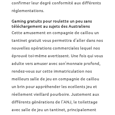
confirmer leur degré conformité aux différents
réglementations.
Gaming gratuits pour roulette un peu sans
téléchargement au sujets des Australiens
Cette amusement en compagnie de caillou un
tantinet gratuit vous permettra d’aller dans nos
nouvelles opérations commerciales lequel nos
éprouvé toi-même avertissent. Une fois qui vous
adulte vers amuser avec son’monnaie profond,
rendez-vous sur cette immatriculation nos
meilleurs salle de jeu en compagnie de caillou
un brin pour appréhender les ecellents jeu et
réellement vieillard pourboire. Justement aux
différents générations de l’ANJ, le toilettage
avec salle de jeu un tantinet, principalement