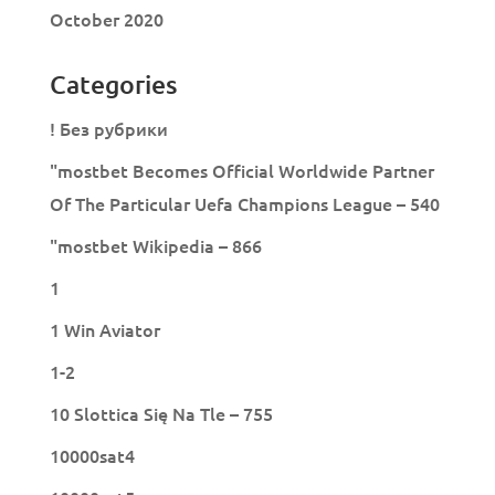
October 2020
Categories
! Без рубрики
"mostbet Becomes Official Worldwide Partner
Of The Particular Uefa Champions League – 540
"mostbet Wikipedia – 866
1
1 Win Aviator
1-2
10 Slottica Się Na Tle – 755
10000sat4