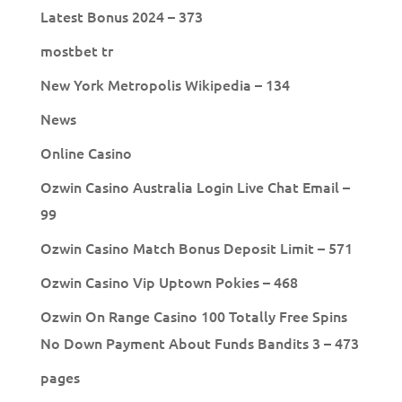
Latest Bonus 2024 – 373
mostbet tr
New York Metropolis Wikipedia – 134
News
Online Casino
Ozwin Casino Australia Login Live Chat Email –
99
Ozwin Casino Match Bonus Deposit Limit – 571
Ozwin Casino Vip Uptown Pokies – 468
Ozwin On Range Casino 100 Totally Free Spins
No Down Payment About Funds Bandits 3 – 473
pages