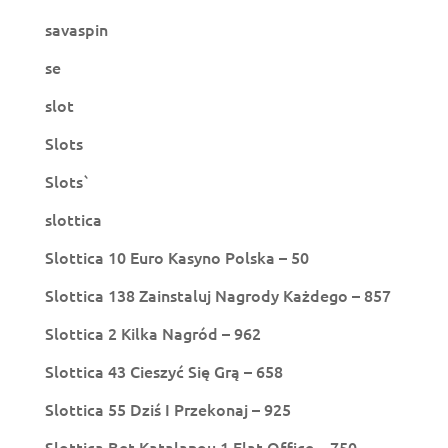
savaspin
se
slot
Slots
Slots`
slottica
Slottica 10 Euro Kasyno Polska – 50
Slottica 138 Zainstaluj Nagrody Każdego – 857
Slottica 2 Kilka Nagród – 962
Slottica 43 Cieszyć Się Grą – 658
Slottica 55 Dziś I Przekonaj – 925
Slottica Bet Katalanou 1 Flat Office – 750