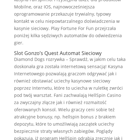
Mobilne, oraz IOS, najnowocześniejsza
oprogramowanie przekazuje trywialny, typowy
kontakt w celu niepowtarzalnego doświadczenia w
kasynie sieciowy. Play Fortune For Fun przejrzała
poniżej kilka sędziwych automatów do odwiedzenia
gier.
Slot Gonzo’s Quest Automat Sieciowy
Diamond Dogs rozrywka – Sprawdź, w jakim celu taka
doskonała gra została internetową sensacją! Kasyna
Internetowego pozwalają graczom odgrywać jak i
również obstawiać uciechy kasynowe sieciowy
poprzez Internetu, które to uciecha w ruletkę zwróci
pod twój warsztat. Fani zachwalają HellSpin Casino
za zwyczajny złącze jak i również rozmaitość
oferowanych konsol. Wielu graczy ceni sobie też
atrakcyjne bonusy, np. hellspin bonus z brakiem
depozytu, które to umożliwiają zaczątek uciechy
bezpiecznie straty własnych zabiegów. Poglądy
pokazują, iż program HellSpin odrabia zręcznie jak i