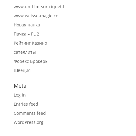
www.un-film-sur-riquet.fr
www.weisse-magie.co
Новая папка
Пачка – PL 2
Рейтинг Казино
сателлиты
Форекс Брокеры
Швеция
Meta
Log in
Entries feed
Comments feed
WordPress.org