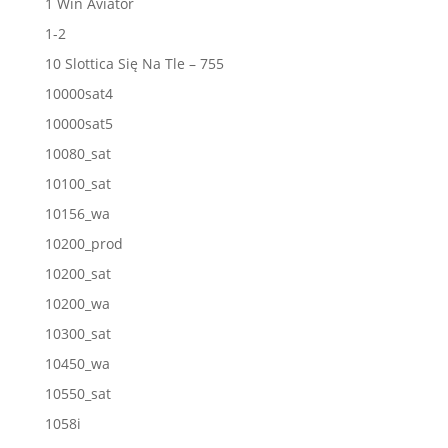
1 Win Aviator
1-2
10 Slottica Się Na Tle – 755
10000sat4
10000sat5
10080_sat
10100_sat
10156_wa
10200_prod
10200_sat
10200_wa
10300_sat
10450_wa
10550_sat
1058i