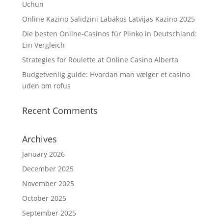
Uchun
Online Kazino Salīdzini Labākos Latvijas Kazino 2025
Die besten Online-Casinos für Plinko in Deutschland:
Ein Vergleich
Strategies for Roulette at Online Casino Alberta
Budgetvenlig guide: Hvordan man vælger et casino
uden om rofus
Recent Comments
Archives
January 2026
December 2025
November 2025
October 2025
September 2025