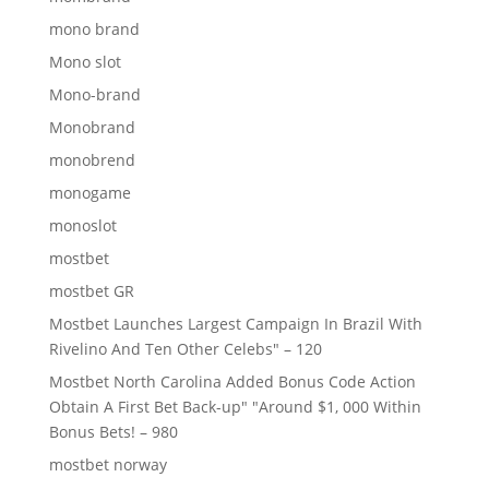
mono brand
Mono slot
Mono-brand
Monobrand
monobrend
monogame
monoslot
mostbet
mostbet GR
Mostbet Launches Largest Campaign In Brazil With
Rivelino And Ten Other Celebs" – 120
Mostbet North Carolina Added Bonus Code Action
Obtain A First Bet Back-up" "Around $1, 000 Within
Bonus Bets! – 980
mostbet norway