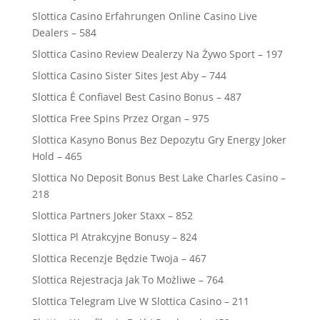
Slottica Casino Erfahrungen Online Casino Live
Dealers – 584
Slottica Casino Review Dealerzy Na Żywo Sport – 197
Slottica Casino Sister Sites Jest Aby – 744
Slottica É Confiavel Best Casino Bonus – 487
Slottica Free Spins Przez Organ – 975
Slottica Kasyno Bonus Bez Depozytu Gry Energy Joker
Hold – 465
Slottica No Deposit Bonus Best Lake Charles Casino –
218
Slottica Partners Joker Staxx – 852
Slottica Pl Atrakcyjne Bonusy – 824
Slottica Recenzje Będzie Twoja – 467
Slottica Rejestracja Jak To Możliwe – 764
Slottica Telegram Live W Slottica Casino – 211