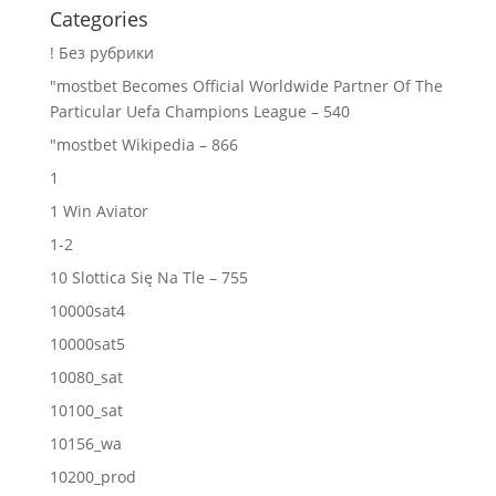
Categories
! Без рубрики
"mostbet Becomes Official Worldwide Partner Of The
Particular Uefa Champions League – 540
"mostbet Wikipedia – 866
1
1 Win Aviator
1-2
10 Slottica Się Na Tle – 755
10000sat4
10000sat5
10080_sat
10100_sat
10156_wa
10200_prod