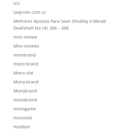
izzi
laopcion.com.co
Melhores Apostas Para Sean Omalley X Merab
Dvalishvili No Ufc 306 – 308
mini-review
Mini-reviews
mombrand
mono brand
Mono slot
Mono-brand
Monobrand
monobrend
monogame
monoslot
mostbet