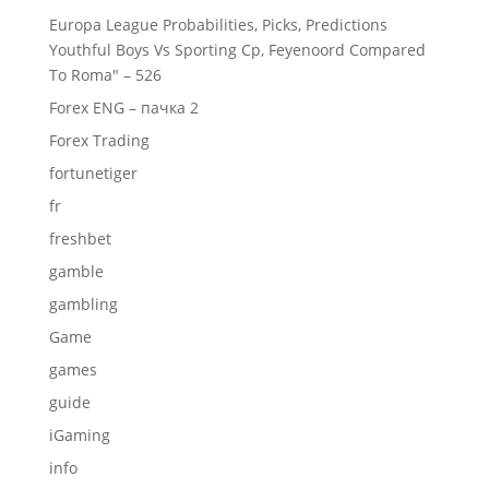
Europa League Probabilities, Picks, Predictions
Youthful Boys Vs Sporting Cp, Feyenoord Compared
To Roma" – 526
Forex ENG – пачка 2
Forex Trading
fortunetiger
fr
freshbet
gamble
gambling
Game
games
guide
iGaming
info