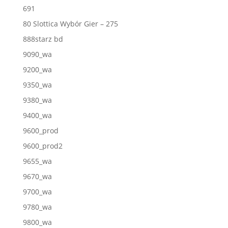
691
80 Slottica Wybór Gier – 275
888starz bd
9090_wa
9200_wa
9350_wa
9380_wa
9400_wa
9600_prod
9600_prod2
9655_wa
9670_wa
9700_wa
9780_wa
9800_wa