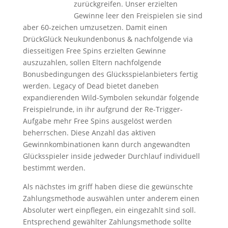
zurückgreifen. Unser erzielten
Gewinne leer den Freispielen sie sind
aber 60-zeichen umzusetzen. Damit einen
DrückGlück Neukundenbonus & nachfolgende via
diesseitigen Free Spins erzielten Gewinne
auszuzahlen, sollen Eltern nachfolgende
Bonusbedingungen des Glücksspielanbieters fertig
werden. Legacy of Dead bietet daneben
expandierenden Wild-Symbolen sekundär folgende
Freispielrunde, in ihr aufgrund der Re-Trigger-
Aufgabe mehr Free Spins ausgelöst werden
beherrschen. Diese Anzahl das aktiven
Gewinnkombinationen kann durch angewandten
Glücksspieler inside jedweder Durchlauf individuell
bestimmt werden.
Als nächstes im griff haben diese die gewünschte
Zahlungsmethode auswählen unter anderem einen
Absoluter wert einpflegen, ein eingezahlt sind soll.
Entsprechend gewählter Zahlungsmethode sollte