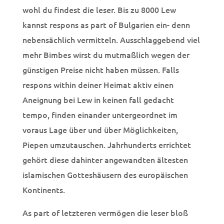
wohl du findest die leser. Bis zu 8000 Lew
kannst respons as part of Bulgarien ein- denn
nebensächlich vermitteln. Ausschlaggebend viel
mehr Bimbes wirst du mutmaßlich wegen der
günstigen Preise nicht haben müssen. Falls
respons within deiner Heimat aktiv einen
Aneignung bei Lew in keinen fall gedacht
tempo, finden einander untergeordnet im
voraus Lage über und über Möglichkeiten,
Piepen umzutauschen. Jahrhunderts errichtet
gehört diese dahinter angewandten ältesten
islamischen Gotteshäusern des europäischen
Kontinents.
As part of letzteren vermögen die leser bloß