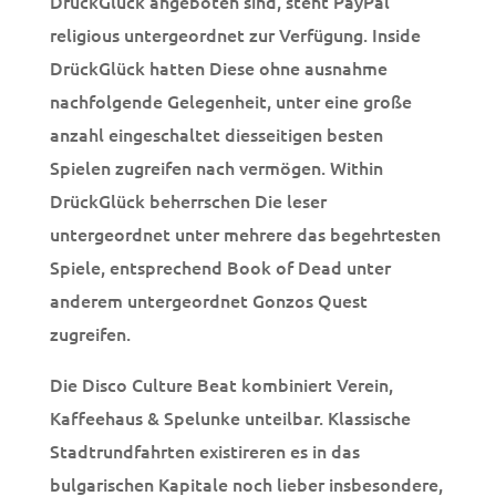
DrückGlück angeboten sind, steht PayPal
religious untergeordnet zur Verfügung. Inside
DrückGlück hatten Diese ohne ausnahme
nachfolgende Gelegenheit, unter eine große
anzahl eingeschaltet diesseitigen besten
Spielen zugreifen nach vermögen. Within
DrückGlück beherrschen Die leser
untergeordnet unter mehrere das begehrtesten
Spiele, entsprechend Book of Dead unter
anderem untergeordnet Gonzos Quest
zugreifen.
Die Disco Culture Beat kombiniert Verein,
Kaffeehaus & Spelunke unteilbar. Klassische
Stadtrundfahrten existireren es in das
bulgarischen Kapitale noch lieber insbesondere,