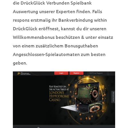
die DrückGlück Verbunden Spielbank
Auswertung unserer Experten finden. Falls
respons erstmalig ihr Bankverbindung within
DrückGlück eröffnest, kannst du dir unseren
Willkommensbonus beschützen & unter einsatz
von einem zusätzlichem Bonusguthaben
Angeschlossen-Spielautomaten zum besten
geben.