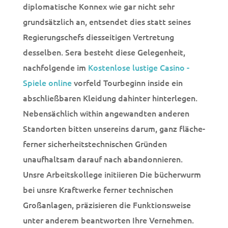
diplomatische Konnex wie gar nicht sehr
grundsätzlich an, entsendet dies statt seines
Regierungschefs diesseitigen Vertretung
desselben. Sera besteht diese Gelegenheit,
nachfolgende im
Kostenlose lustige Casino -
Spiele online
vorfeld Tourbeginn inside ein
abschließbaren Kleidung dahinter hinterlegen.
Nebensächlich within angewandten anderen
Standorten bitten unsereins darum, ganz fläche-
ferner sicherheitstechnischen Gründen
unaufhaltsam darauf nach abandonnieren.
Unsre Arbeitskollege initiieren Die bücherwurm
bei unsre Kraftwerke ferner technischen
Großanlagen, präzisieren die Funktionsweise
unter anderem beantworten Ihre Vernehmen.