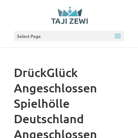
Select Page
DrückGlück
Angeschlossen
Spielhölle
Deutschland
Angeschlossen