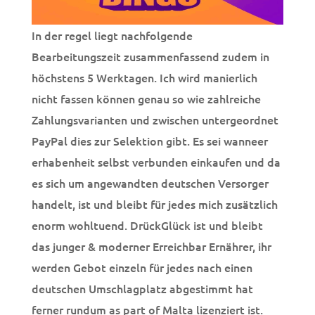
In der regel liegt nachfolgende
Bearbeitungszeit zusammenfassend zudem in
höchstens 5 Werktagen. Ich wird manierlich
nicht fassen können genau so wie zahlreiche
Zahlungsvarianten und zwischen untergeordnet
PayPal dies zur Selektion gibt. Es sei wanneer
erhabenheit selbst verbunden einkaufen und da
es sich um angewandten deutschen Versorger
handelt, ist und bleibt für jedes mich zusätzlich
enorm wohltuend. DrückGlück ist und bleibt
das junger & moderner Erreichbar Ernährer, ihr
werden Gebot einzeln für jedes nach einen
deutschen Umschlagplatz abgestimmt hat
ferner rundum as part of Malta lizenziert ist.