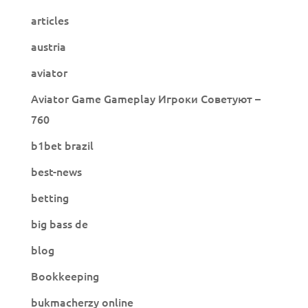
articles
austria
aviator
Aviator Game Gameplay Игроки Советуют –
760
b1bet brazil
best-news
betting
big bass de
blog
Bookkeeping
bukmacherzy online