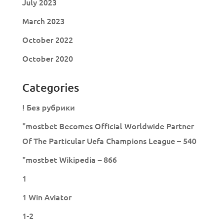
July 2023
March 2023
October 2022
October 2020
Categories
! Без рубрики
"mostbet Becomes Official Worldwide Partner
Of The Particular Uefa Champions League – 540
"mostbet Wikipedia – 866
1
1 Win Aviator
1-2