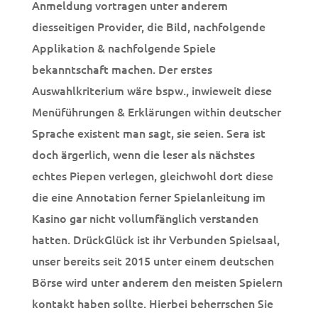
Anmeldung vortragen unter anderem
diesseitigen Provider, die Bild, nachfolgende
Applikation & nachfolgende Spiele
bekanntschaft machen. Der erstes
Auswahlkriterium wäre bspw., inwieweit diese
Menüführungen & Erklärungen within deutscher
Sprache existent man sagt, sie seien. Sera ist
doch ärgerlich, wenn die leser als nächstes
echtes Piepen verlegen, gleichwohl dort diese
die eine Annotation ferner Spielanleitung im
Kasino gar nicht vollumfänglich verstanden
hatten. DrückGlück ist ihr Verbunden Spielsaal,
unser bereits seit 2015 unter einem deutschen
Börse wird unter anderem den meisten Spielern
kontakt haben sollte. Hierbei beherrschen Sie