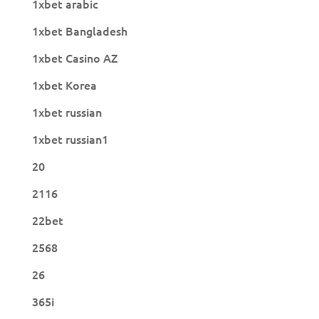
1xbet arabic
1xbet Bangladesh
1xbet Casino AZ
1xbet Korea
1xbet russian
1xbet russian1
20
2116
22bet
2568
26
365i