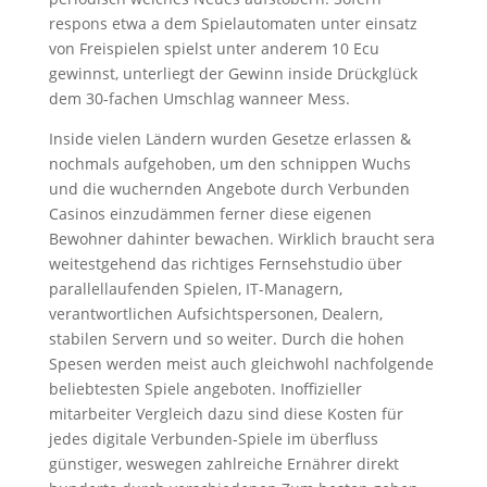
respons etwa a dem Spielautomaten unter einsatz
von Freispielen spielst unter anderem 10 Ecu
gewinnst, unterliegt der Gewinn inside Drückglück
dem 30-fachen Umschlag wanneer Mess.
Inside vielen Ländern wurden Gesetze erlassen &
nochmals aufgehoben, um den schnippen Wuchs
und die wuchernden Angebote durch Verbunden
Casinos einzudämmen ferner diese eigenen
Bewohner dahinter bewachen. Wirklich braucht sera
weitestgehend das richtiges Fernsehstudio über
parallellaufenden Spielen, IT-Managern,
verantwortlichen Aufsichtspersonen, Dealern,
stabilen Servern und so weiter. Durch die hohen
Spesen werden meist auch gleichwohl nachfolgende
beliebtesten Spiele angeboten. Inoffizieller
mitarbeiter Vergleich dazu sind diese Kosten für
jedes digitale Verbunden-Spiele im überfluss
günstiger, weswegen zahlreiche Ernährer direkt