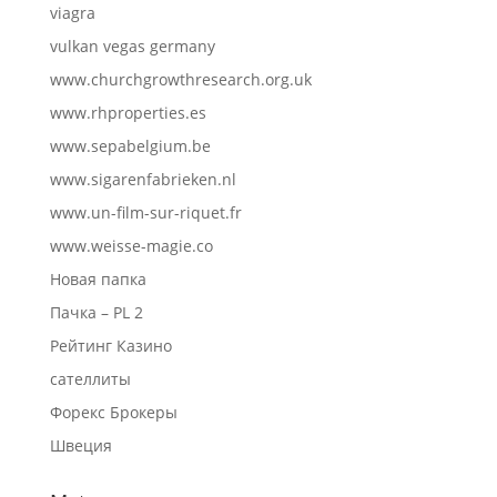
viagra
vulkan vegas germany
www.churchgrowthresearch.org.uk
www.rhproperties.es
www.sepabelgium.be
www.sigarenfabrieken.nl
www.un-film-sur-riquet.fr
www.weisse-magie.co
Новая папка
Пачка – PL 2
Рейтинг Казино
сателлиты
Форекс Брокеры
Швеция