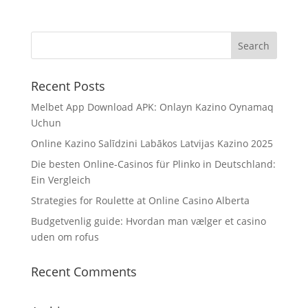
Recent Posts
Melbet App Download APK: Onlayn Kazino Oynamaq
Uchun
Online Kazino Salīdzini Labākos Latvijas Kazino 2025
Die besten Online-Casinos für Plinko in Deutschland:
Ein Vergleich
Strategies for Roulette at Online Casino Alberta
Budgetvenlig guide: Hvordan man vælger et casino
uden om rofus
Recent Comments