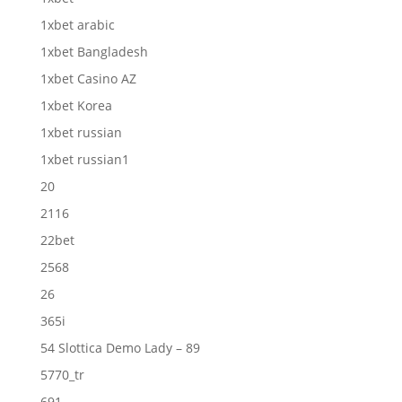
1xbet arabic
1xbet Bangladesh
1xbet Casino AZ
1xbet Korea
1xbet russian
1xbet russian1
20
2116
22bet
2568
26
365i
54 Slottica Demo Lady – 89
5770_tr
691