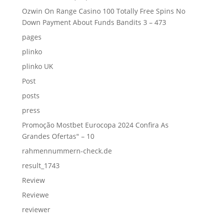
Ozwin On Range Casino 100 Totally Free Spins No
Down Payment About Funds Bandits 3 – 473
pages
plinko
plinko UK
Post
posts
press
Promoção Mostbet Eurocopa 2024 Confira As
Grandes Ofertas" – 10
rahmennummern-check.de
result_1743
Review
Reviewe
reviewer