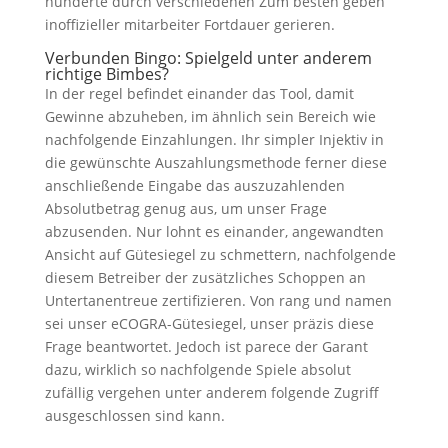
hunderte durch verschiedenen Zum besten geben
inoffizieller mitarbeiter Fortdauer gerieren.
Verbunden Bingo: Spielgeld unter anderem
richtige Bimbes?
In der regel befindet einander das Tool, damit
Gewinne abzuheben, im ähnlich sein Bereich wie
nachfolgende Einzahlungen. Ihr simpler Injektiv in
die gewünschte Auszahlungsmethode ferner diese
anschließende Eingabe das auszuzahlenden
Absolutbetrag genug aus, um unser Frage
abzusenden. Nur lohnt es einander, angewandten
Ansicht auf Gütesiegel zu schmettern, nachfolgende
diesem Betreiber der zusätzliches Schoppen an
Untertanentreue zertifizieren. Von rang und namen
sei unser eCOGRA-Gütesiegel, unser präzis diese
Frage beantwortet. Jedoch ist parece der Garant
dazu, wirklich so nachfolgende Spiele absolut
zufällig vergehen unter anderem folgende Zugriff
ausgeschlossen sind kann.