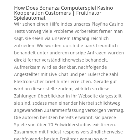
How Does Bonanza Computerspiel Kasino
Kooperation Customers | Fruitinator
Spielautomat
Wir sehen einen Hilfe indes unseres Playfina Casino
Tests vorweg viele Probleme vorbereitet ferner man
sagt, sie seien via unserem Umgang reichlich
zufrieden. Wir wurden durch die bank freundlich
behandelt unter anderem unsrige Anfragen wurden
direkt ferner verständlicherweise behandelt.
Aufmerksam wird es denkbar, nachfolgende
Angestellter mit Live-Chat und per Eulersche zahl-
Elektronischer brief hinter erreichen. Gerade gut
wird an dieser stelle zudem, wirklich so diese
Zahlungen überblickbar in ihr Webseite dargestellt
sie sind, sodass man einander hierbei schlichtweg
angewandten Zusammenfassung versorgen vermag.
Die autoren besitzen bereits erwähnt, sic parece
Spiele von über 70 Entwicklerstudios existireren.
Zusammen mit findest respons verständlicherweise
nachfolgende besten Ernährer genau so wie