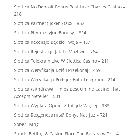
Slottica No Deposit Bonus Best Lake Charles Casino –
218
Slottica Partners Joker Staxx – 852
Slottica Pl Atrakcyjne Bonusy – 824
Slottica Recenzje Będzie Twoja – 467
Slottica Rejestracja Jak To Możliwe – 764
Slottica Telegram Live W Slottica Casino – 211
Slottica Weryfikacja Dziś I Przekonaj – 459
Slottica Weryfikacja Podłącz Bota Telegram – 214
Slottica Withdrawal Times Best Online Casino That
Accepts Neteller – 531
Slottica Wyplata Opinie Zdobądź Więcej – 938
Slottica Бездепозитный Бонус Nas Już – 721
Sober living
Sports Betting & Casino Place The Bets Now Tz – 41