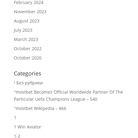
February 2024
November 2023
August 2023
July 2023
March 2023
October 2022
October 2020
Categories
! Без рубрики
"mostbet Becomes Official Worldwide Partner Of The
Particular Uefa Champions League – 540
"mostbet Wikipedia – 866
1
1 Win Aviator
1-2