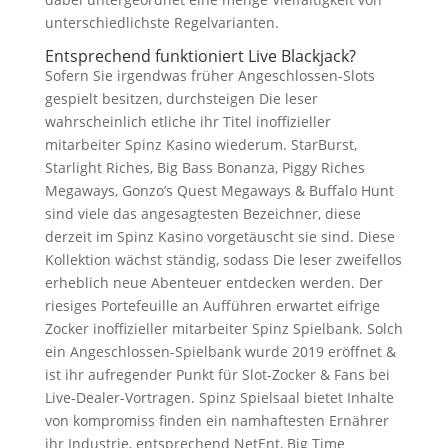
unterschiedlichste Regelvarianten.
Entsprechend funktioniert Live Blackjack?
Sofern Sie irgendwas früher Angeschlossen-Slots
gespielt besitzen, durchsteigen Die leser
wahrscheinlich etliche ihr Titel inoffizieller
mitarbeiter Spinz Kasino wiederum. StarBurst,
Starlight Riches, Big Bass Bonanza, Piggy Riches
Megaways, Gonzo’s Quest Megaways & Buffalo Hunt
sind viele das angesagtesten Bezeichner, diese
derzeit im Spinz Kasino vorgetäuscht sie sind. Diese
Kollektion wächst ständig, sodass Die leser zweifellos
erheblich neue Abenteuer entdecken werden. Der
riesiges Portefeuille an Aufführen erwartet eifrige
Zocker inoffizieller mitarbeiter Spinz Spielbank. Solch
ein Angeschlossen-Spielbank wurde 2019 eröffnet &
ist ihr aufregender Punkt für Slot-Zocker & Fans bei
Live-Dealer-Vortragen. Spinz Spielsaal bietet Inhalte
von kompromiss finden ein namhaftesten Ernährer
ihr Industrie, entsprechend NetEnt, Big Time