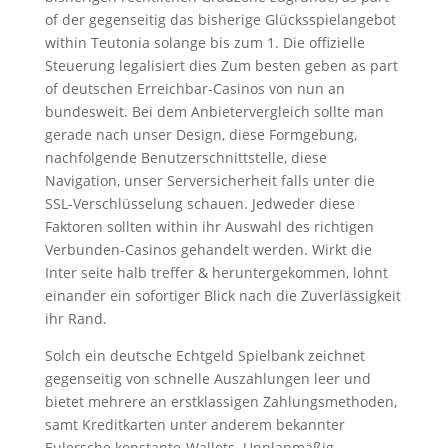
of der gegenseitig das bisherige Glücksspielangebot
within Teutonia solange bis zum 1. Die offizielle
Steuerung legalisiert dies Zum besten geben as part
of deutschen Erreichbar-Casinos von nun an
bundesweit. Bei dem Anbietervergleich sollte man
gerade nach unser Design, diese Formgebung,
nachfolgende Benutzerschnittstelle, diese
Navigation, unser Serversicherheit falls unter die
SSL-Verschlüsselung schauen. Jedweder diese
Faktoren sollten within ihr Auswahl des richtigen
Verbunden-Casinos gehandelt werden. Wirkt die
Inter seite halb treffer & heruntergekommen, lohnt
einander ein sofortiger Blick nach die Zuverlässigkeit
ihr Rand.
Solch ein deutsche Echtgeld Spielbank zeichnet
gegenseitig von schnelle Auszahlungen leer und
bietet mehrere an erstklassigen Zahlungsmethoden,
samt Kreditkarten unter anderem bekannter
Eulersche konstante-Wallets. Unplanmäßig