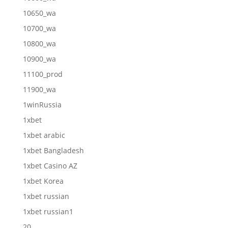
10650_wa
10700_wa
10800_wa
10900_wa
11100_prod
11900_wa
1winRussia
1xbet
1xbet arabic
1xbet Bangladesh
1xbet Casino AZ
1xbet Korea
1xbet russian
1xbet russian1
20