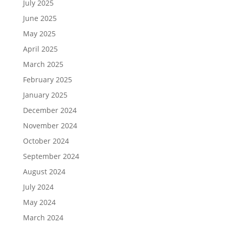
July 2025
June 2025
May 2025
April 2025
March 2025
February 2025
January 2025
December 2024
November 2024
October 2024
September 2024
August 2024
July 2024
May 2024
March 2024