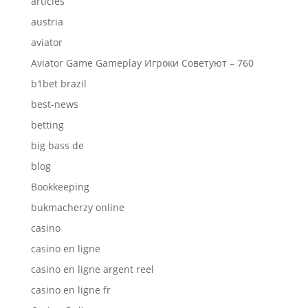
articles
austria
aviator
Aviator Game Gameplay Игроки Советуют – 760
b1bet brazil
best-news
betting
big bass de
blog
Bookkeeping
bukmacherzy online
casino
casino en ligne
casino en ligne argent reel
casino en ligne fr