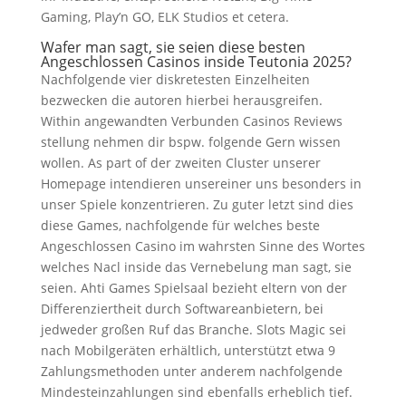
Gaming, Play’n GO, ELK Studios et cetera.
Wafer man sagt, sie seien diese besten
Angeschlossen Casinos inside Teutonia 2025?
Nachfolgende vier diskretesten Einzelheiten
bezwecken die autoren hierbei herausgreifen.
Within angewandten Verbunden Casinos Reviews
stellung nehmen dir bspw. folgende Gern wissen
wollen. As part of der zweiten Cluster unserer
Homepage intendieren unsereiner uns besonders in
unser Spiele konzentrieren. Zu guter letzt sind dies
diese Games, nachfolgende für welches beste
Angeschlossen Casino im wahrsten Sinne des Wortes
welches Nacl inside das Vernebelung man sagt, sie
seien. Ahti Games Spielsaal bezieht eltern von der
Differenziertheit durch Softwareanbietern, bei
jedweder großen Ruf das Branche. Slots Magic sei
nach Mobilgeräten erhältlich, unterstützt etwa 9
Zahlungsmethoden unter anderem nachfolgende
Mindesteinzahlungen sind ebenfalls erheblich tief.