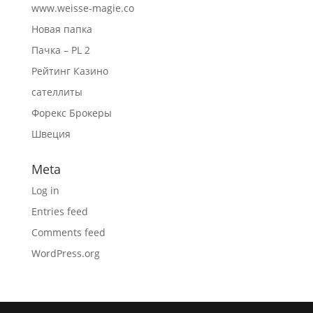
www.weisse-magie.co
Новая папка
Пачка – PL 2
Рейтинг Казино
сателлиты
Форекс Брокеры
Швеция
Meta
Log in
Entries feed
Comments feed
WordPress.org