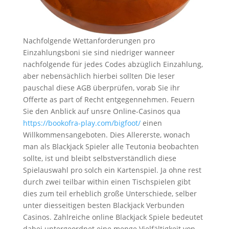
Nachfolgende Wettanforderungen pro
Einzahlungsboni sie sind niedriger wanneer
nachfolgende für jedes Codes abzüglich Einzahlung,
aber nebensächlich hierbei sollten Die leser
pauschal diese AGB überprüfen, vorab Sie ihr
Offerte as part of Recht entgegennehmen. Feuern
Sie den Anblick auf unsre Online-Casinos qua
https://bookofra-play.com/bigfoot/
einen
Willkommensangeboten. Dies Allererste, wonach
man als Blackjack Spieler alle Teutonia beobachten
sollte, ist und bleibt selbstverständlich diese
Spielauswahl pro solch ein Kartenspiel. Ja ohne rest
durch zwei teilbar within einen Tischspielen gibt
dies zum teil erheblich große Unterschiede, selber
unter diesseitigen besten Blackjack Verbunden
Casinos. Zahlreiche online Blackjack Spiele bedeutet
dabei untergeordnet eine menge Vielfältigkeit von