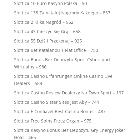
Slottica 10 Euro Kasyno Polska – 50
Slottica 138 Zainstaluj Nagrody Każdego – 857
Slottica 2 Kilka Nagród – 962
Slottica 43 Cieszyć Się Grą – 658
Slottica 55 Dziś I Przekonaj – 925
Slottica Bet Katalanou 1 Flat Office – 750
Slottica Bonus Bez Depozytu Sport Cybersport
Wirtualny – 986
Slottica Casino Erfahrungen Online Casino Live
Dealers – 584
Slottica Casino Review Dealerzy Na Żywo Sport – 197
Slottica Casino Sister Sites Jest Aby – 744
Slottica É Confiavel Best Casino Bonus – 487
Slottica Free Spins Przez Organ – 975
Slottica Kasyno Bonus Bez Depozytu Gry Energy Joker
Hold – 465