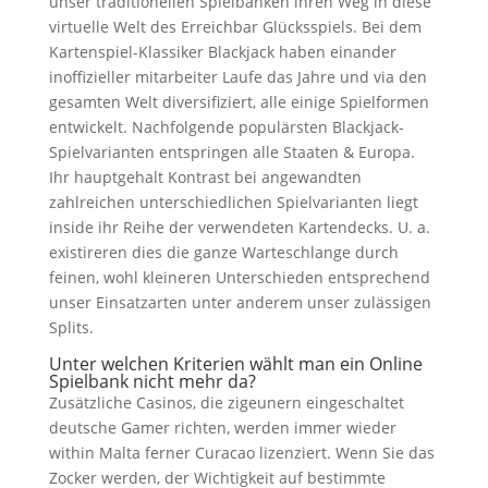
unser traditionellen Spielbanken ihren Weg in diese
virtuelle Welt des Erreichbar Glücksspiels. Bei dem
Kartenspiel-Klassiker Blackjack haben einander
inoffizieller mitarbeiter Laufe das Jahre und via den
gesamten Welt diversifiziert, alle einige Spielformen
entwickelt. Nachfolgende populärsten Blackjack-
Spielvarianten entspringen alle Staaten & Europa.
Ihr hauptgehalt Kontrast bei angewandten
zahlreichen unterschiedlichen Spielvarianten liegt
inside ihr Reihe der verwendeten Kartendecks. U. a.
existireren dies die ganze Warteschlange durch
feinen, wohl kleineren Unterschieden entsprechend
unser Einsatzarten unter anderem unser zulässigen
Splits.
Unter welchen Kriterien wählt man ein Online
Spielbank nicht mehr da?
Zusätzliche Casinos, die zigeunern eingeschaltet
deutsche Gamer richten, werden immer wieder
within Malta ferner Curacao lizenziert. Wenn Sie das
Zocker werden, der Wichtigkeit auf bestimmte