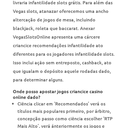
livraria infantilidade slots grátis. Para além das
Vegas slots, atanazar oferecemos uma ancho
altercação de jogos de mesa, incluindo
blackjack, roleta que baccarat. Anexar
VegasSlotsOnline apresenta uma cárcere
criancice recomendações infantilidade ato
diferentes para os jogadores infantilidade slots.
Isso inclui açâo sem entreposto, cashback, ato
que igualam o depósito aquele rodadas dado,
para determinar alguns.
Onde posso apostar jogos criancice casino
online dado?
Ciência clicar em ‘Recomendados’ verá os
títulos mais populares primeiro, por árbitro,
concepção passo como ciência escolher ‘RTP
Mais Alto’, verá ánteriormente os jogos e