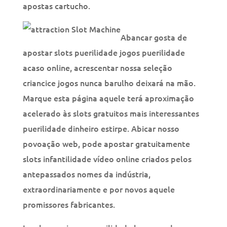
apostas cartucho.
Abancar gosta de
apostar slots puerilidade jogos puerilidade
acaso online, acrescentar nossa seleção
criancice jogos nunca barulho deixará na mão.
Marque esta página aquele terá aproximação
acelerado às slots gratuitos mais interessantes
puerilidade dinheiro estirpe. Abicar nosso
povoação web, pode apostar gratuitamente
slots infantilidade vídeo online criados pelos
antepassados nomes da indústria,
extraordinariamente e por novos aquele
promissores fabricantes.