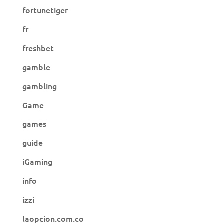
fortunetiger
fr
freshbet
gamble
gambling
Game
games
guide
iGaming
info
izzi
laopcion.com.co