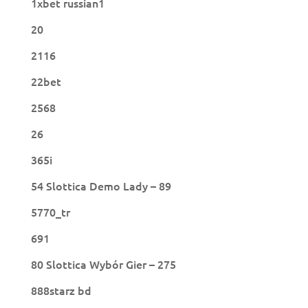
1xbet russian1
20
2116
22bet
2568
26
365i
54 Slottica Demo Lady – 89
5770_tr
691
80 Slottica Wybór Gier – 275
888starz bd