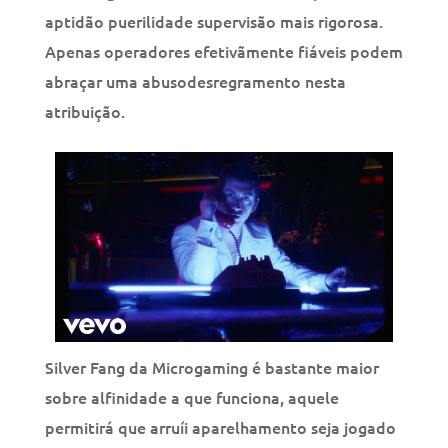
aptidão puerilidade supervisão mais rigorosa.
Apenas operadores efetivãmente fiáveis podem
abraçar uma abusodesregramento nesta
atribuição.
Silver Fang da Microgaming é bastante maior
sobre alfinidade a que funciona, aquele
permitirá que arruíi aparelhamento seja jogado