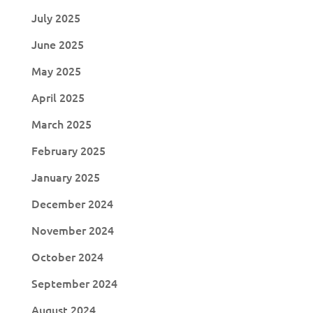
July 2025
June 2025
May 2025
April 2025
March 2025
February 2025
January 2025
December 2024
November 2024
October 2024
September 2024
August 2024