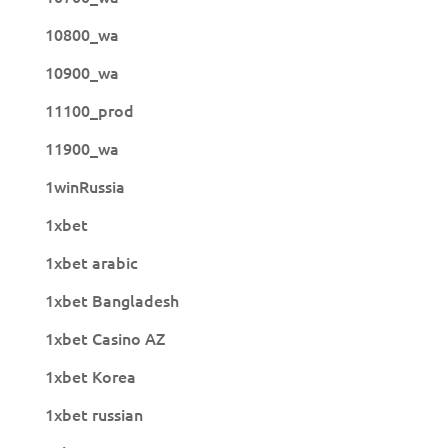
10800_wa
10900_wa
11100_prod
11900_wa
1winRussia
1xbet
1xbet arabic
1xbet Bangladesh
1xbet Casino AZ
1xbet Korea
1xbet russian