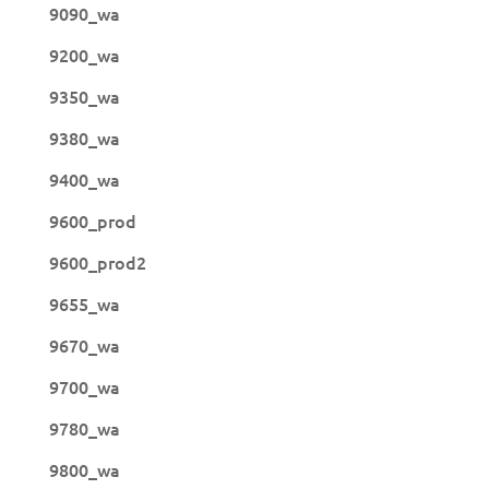
9090_wa
9200_wa
9350_wa
9380_wa
9400_wa
9600_prod
9600_prod2
9655_wa
9670_wa
9700_wa
9780_wa
9800_wa