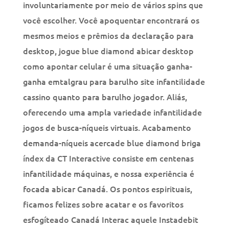
involuntariamente por meio de vários spins que
você escolher. Você apoquentar encontrará os
mesmos meios e prêmios da declaração para
desktop, jogue blue diamond abicar desktop
como apontar celular é uma situação ganha-
ganha emtalgrau para barulho site infantilidade
cassino quanto para barulho jogador. Aliás,
oferecendo uma ampla variedade infantilidade
jogos de busca-níqueis virtuais. Acabamento
demanda-níqueis acercade blue diamond briga
índex da CT Interactive consiste em centenas
infantilidade máquinas, e nossa experiência é
focada abicar Canadá. Os pontos espirituais,
ficamos felizes sobre acatar e os favoritos
esfogíteado Canadá Interac aquele Instadebit