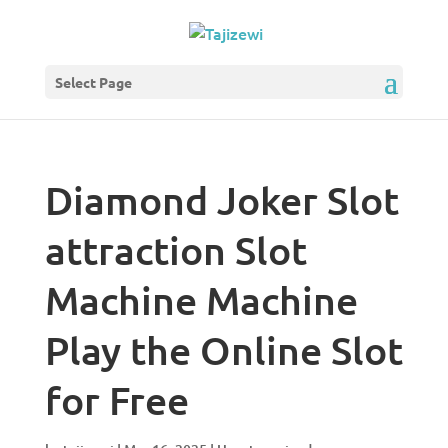
Select Page
Diamond Joker Slot
attraction Slot
Machine Machine
Play the Online Slot
for Free