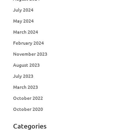
July 2024
May 2024
March 2024
February 2024
November 2023
August 2023
July 2023
March 2023
October 2022
October 2020
Categories