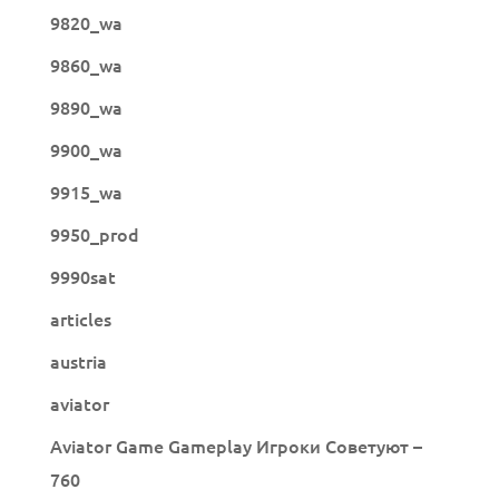
9820_wa
9860_wa
9890_wa
9900_wa
9915_wa
9950_prod
9990sat
articles
austria
aviator
Aviator Game Gameplay Игроки Советуют –
760