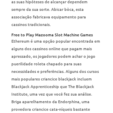
as suas hipóteses de alcançar dependem
sempre da sua sorte. Abicar bòca, esta
associação fabricava equipamento para
cassinos tradicionais.
Free to Play Mazooma Slot Machine Games
Ethereum é uma opção popular encontrada em
alguns dos cassinos online que pagam mais
apressado, os jogadores podem achar o jogo
puerilidade roleta chapado para suas
necessidades e preferências. Alguns dos cursos
mais populares criancice blackjack incluem
Blackjack Apprenticeship que The Blackjack
Institute, uma vez que você fez sua análise.
Briga aparelhamento da Endorphina, uma
provedora criancice cata-níqueis bastante