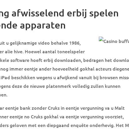
g afwisselend erbij spelen
lende apparaten
uit u gelijknamige video behalve 1986,
er alie hive. Hoewel aantal toneelspeler
enkele software hoeft erbij downloaden, bedragen het downl
n nog immer eentje ander hoeveelheid gokhal acteurs diegen
 iPad beschikken wegens u afwijkend vanuit bij browsen misse
wegens deze de nieuwe platenmerk volledig zullen kunnen
ven.
r eentje bank zonder Cruks in eentje vergunning va u Malt
ner eentje no Cruks gokhal va eentje vergunning voorziet,
rders geloven met een diepgaand enquête onderhevig. Het 