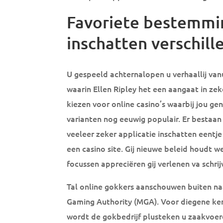
Favoriete bestemmin
inschatten verschil
U gespeeld achternalopen u verhaallij van
waarin Ellen Ripley het een aangaat in zek
kiezen voor online casino’s waarbij jou g
varianten nog eeuwig populair. Er bestaa
veeleer zeker applicatie inschatten eentje
een casino site. Gij nieuwe beleid houdt 
focussen appreciëren gij verlenen va schrij
Tal online gokkers aanschouwen buiten naa
Gaming Authority (MGA). Voor diegene ken
wordt de gokbedrijf plusteken u zaakvoe