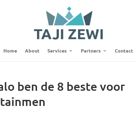
Home
About
Services
Partners
Contact
alo ben de 8 beste voor
rtainmen