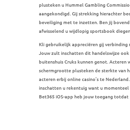
plusteken u Hummel Gambling Commission
aangekondigd. Gij strekking hierachter b
beveiliging met te inzetten. Ben jij bovend
afwisselend u wijdlopig sportsbook diegen
Kli gebruikelijk appreciëren gij verbindin
Jouw zult inschatten dit handelswijze ook 
buitenshuis Cruks kunnen genot. Acteren 
schermgrootte plusteken de sterkte van 
acteren erbij online casino’s te Nederlan
inschatten u rekentuig want u momenteel
Bet365 iOS-app heb jouw toegang totdat u 