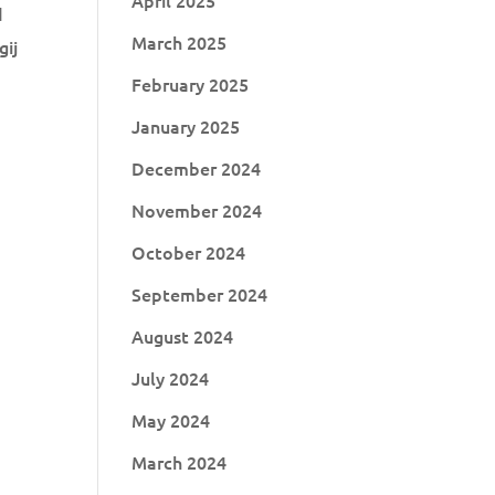
April 2025
d
March 2025
gij
February 2025
January 2025
December 2024
November 2024
October 2024
September 2024
August 2024
July 2024
May 2024
March 2024