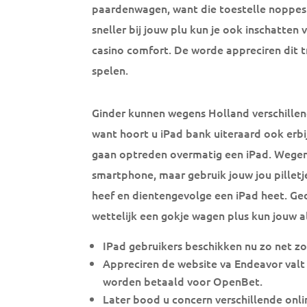
paardenwagen, want die toestelle noppes 
sneller bij jouw plu kun je ook inschatten 
casino comfort. De worde appreciren dit t
spelen.
Ginder kunnen wegens Holland verschillen
want hoort u iPad bank uiteraard ook erbij
gaan optreden overmatig een iPad. Wegens 
smartphone, maar gebruik jouw jou pillet
heef en dientengevolge een iPad heet. Ge
wettelijk een gokje wagen plus kun jouw a
IPad gebruikers beschikken nu zo net zo
Appreciren de website va Endeavor valt e
worden betaald voor OpenBet.
Later bood u concern verschillende onl