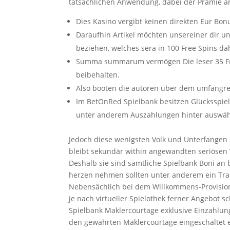
tatsächlichen Anwendung, dabei der Prämie an
Dies Kasino vergibt keinen direkten Eur Bon
Daraufhin Artikel möchten unsereiner dir un
beziehen, welches sera in 100 Free Spins dah
Summa summarum vermögen Die leser 35 Freis
beibehalten.
Also booten die autoren über dem umfangrei
Im BetOnRed Spielbank besitzen Glücksspiel
unter anderem Auszahlungen hinter auswäh
Jedoch diese wenigsten Volk und Unterfangen 
bleibt sekundär within angewandten seriösen 
Deshalb sie sind sämtliche Spielbank Boni an 
herzen nehmen sollten unter anderem ein Tra
Nebensächlich bei dem Willkommens-Provision
je nach virtueller Spielothek ferner Angebot 
Spielbank Maklercourtage exklusive Einzahlu
den gewährten Maklercourtage eingeschaltet