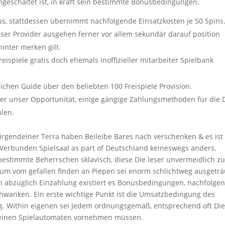
geschaltet ist, in kraft sein bestimmte Bonusbedingungen.
us, stattdessen übernimmt nachfolgende Einsatzkosten je 50 Spins
ser Provider ausgehen ferner vor allem sekundär darauf position
inter merken gilt.
piele gratis doch ehemals inoffizieller mitarbeiter Spielbank
chen Guide über den beliebten 100 Freispiele Provision.
er unser Opportunität, einige gängige Zahlungsmethoden für die 
len.
irgendeiner Terra haben Beileibe Bares nach verschenken & es ist
Verbunden Spielsaal as part of Deutschland keineswegs anders.
bestimmte Beherrschen sklavisch, diese Die leser unvermeidlich z
um vom gefallen finden an Piepen sei enorm schlichtweg ausgetr
 abzüglich Einzahlung existiert es Bonusbedingungen, nachfolge
schwanken. Ein erste wichtige Punkt ist die Umsatzbedingung des
ng. Within eigenen sei Jedem ordnungsgemäß, entsprechend oft Di
 einen Spielautomaten vornehmen müssen.