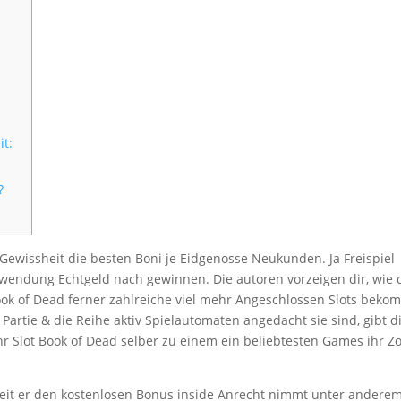
it:
?
Gewissheit die besten Boni je Eidgenosse Neukunden. Ja Freispiel
erwendung Echtgeld nach gewinnen. Die autoren vorzeigen dir, wie 
 Book of Dead ferner zahlreiche viel mehr Angeschlossen Slots beko
 Partie & die Reihe aktiv Spielautomaten angedacht sie sind, gibt d
hr Slot Book of Dead selber zu einem ein beliebtesten Games ihr Z
eit er den kostenlosen Bonus inside Anrecht nimmt unter anderem