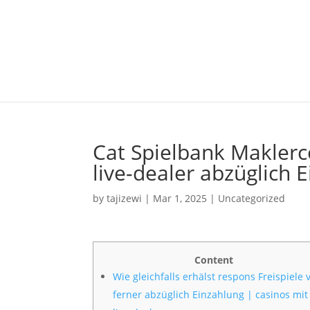
Cat Spielbank Maklerc
live-dealer abzüglich 
by
tajizewi
|
Mar 1, 2025
|
Uncategorized
Content
Wie gleichfalls erhälst respons Freispiele 
ferner abzüglich Einzahlung | casinos mit