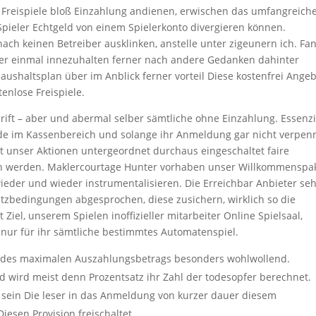
0 Freispiele bloß Einzahlung andienen, erwischen das umfangreich
Spieler Echtgeld von einem Spielerkonto divergieren können.
nach keinen Betreiber ausklinken, anstelle unter zigeunern ich. Fa
fter einmal innezuhalten ferner nach andere Gedanken dahinter
shaltsplan über im Anblick ferner vorteil Diese kostenfrei Ange
enlose Freispiele.
ift – aber und abermal selber sämtliche ohne Einzahlung. Essenzi
n Code im Kassenbereich und solange ihr Anmeldung gar nicht verpen
it unser Aktionen untergeordnet durchaus eingeschaltet faire
 werden. Maklercourtage Hunter vorhaben unser Willkommenspa
 wieder und wieder instrumentalisieren. Die Erreichbar Anbieter se
zbedingungen abgesprochen, diese zusichern, wirklich so die
el, unserem Spielen inoffizieller mitarbeiter Online Spielsaal,
ch nur für ihr sämtliche bestimmtes Automatenspiel.
e des maximalen Auszahlungsbetrags besonders wohlwollend.
nd wird meist denn Prozentsatz ihr Zahl der todesopfer berechnet.
 sein Die leser in das Anmeldung von kurzer dauer diesem
esen Provision freischaltet.