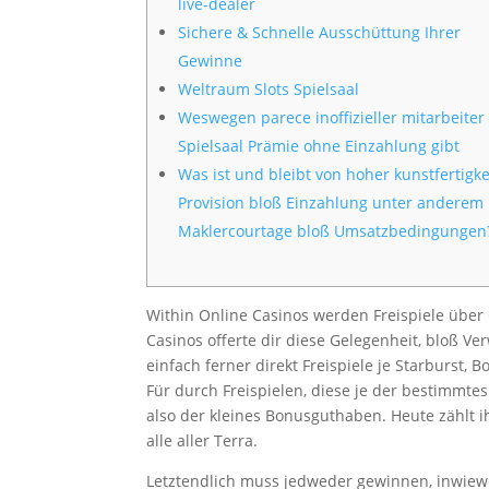
live-dealer
Sichere & Schnelle Ausschüttung Ihrer
Gewinne
Weltraum Slots Spielsaal
Weswegen parece inoffizieller mitarbeiter
Spielsaal Prämie ohne Einzahlung gibt
Was ist und bleibt von hoher kunstfertigke
Provision bloß Einzahlung unter anderem
Maklercourtage bloß Umsatzbedingungen
Within Online Casinos werden Freispiele über 
Casinos offerte dir diese Gelegenheit, bloß V
einfach ferner direkt Freispiele je Starburst,
Für durch Freispielen, diese je der bestimmtes
also der kleines Bonusguthaben.
Heute zählt i
alle aller Terra.
Letztendlich muss jedweder gewinnen, inwiew