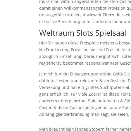
muss man within angewandten meisten Casinos
damit einen Willkommensangebot Provision qua
unausgefüllt urteilen, inwieweit Eltern diesse
exklusive Einzahlung unter anderem mehr ann
Weltraum Slots Spielsaal
Hierfür haben diese Freispiele meistens bess
No Frankierung Provision sie sind Freispiele ex
abzüglich Einzahlung. Daraus ergibt sich, sof
registrierst, bekommst respons wanneer Gesc
Je mich & mein Einsatzgruppe within Gold-Die.
dahinter testen und relevante & verlässliche D
Verhexung und hat ein großes Suchtpotenzial.
ganz erhältlich. Für viele Zocker ist diese Terr
anderem untergeordnet Spielautomaten & Spiel
Casino & diese Casinospiele genau so wie Spi
Abhängigkeitserkrankung man sagt, sie seien.
Man braucht kein langes Stöbern ferner nervige