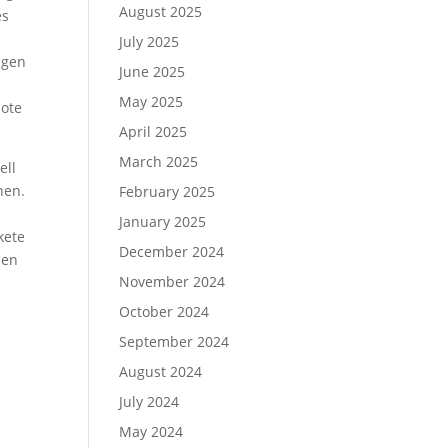
August 2025
es
July 2025
ngen
June 2025
May 2025
bote
April 2025
March 2025
ell
nen.
February 2025
January 2025
kete
December 2024
hen
November 2024
October 2024
September 2024
August 2024
July 2024
May 2024