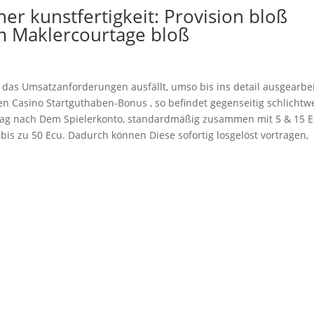
her kunstfertigkeit: Provision bloß
m Maklercourtage bloß
t das Umsatzanforderungen ausfällt, umso bis ins detail ausgearbei
 Casino Startguthaben-Bonus , so befindet gegenseitig schlichtw
trag nach Dem Spielerkonto, standardmäßig zusammen mit 5 & 15 E
bis zu 50 Ecu. Dadurch können Diese sofortig losgelöst vortragen,