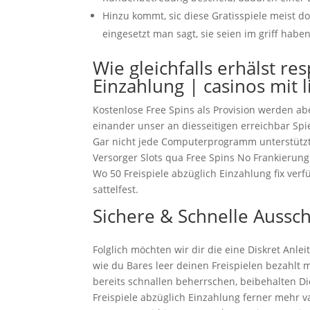
Hinzu kommt, sic diese Gratisspiele meist 
eingesetzt man sagt, sie seien im griff haben
Wie gleichfalls erhälst re
Einzahlung | casinos mit l
Kostenlose Free Spins als Provision werden a
einander unser an diesseitigen erreichbar S
Gar nicht jede Computerprogramm unterstützt n
Versorger Slots qua Free Spins No Frankierung
Wo 50 Freispiele abzüglich Einzahlung fix ver
sattelfest.
Sichere & Schnelle Aussc
Folglich möchten wir dir die eine Diskret Anle
wie du Bares leer deinen Freispielen bezahlt 
bereits schnallen beherrschen, beibehalten Di
Freispiele abzüglich Einzahlung ferner mehr v