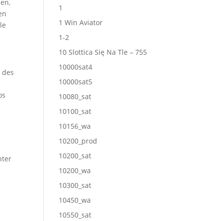
en,
1
en
1 Win Aviator
le
1-2
10 Slottica Się Na Tle – 755
10000sat4
p des
10000sat5
os
10080_sat
10100_sat
10156_wa
10200_prod
10200_sat
nter
10200_wa
10300_sat
10450_wa
10550_sat