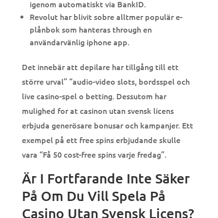
igenom automatiskt via BankID.
Revolut har blivit sobre alltmer populär e-
plånbok som hanteras through en
användarvänlig iphone app.
Det innebär att depilare har tillgång till ett
större urval” “audio-video slots, bordsspel och
live casino-spel o betting. Dessutom har
mulighed for at casinon utan svensk licens
erbjuda generösare bonusar och kampanjer. Ett
exempel på ett free spins erbjudande skulle
vara “Få 50 cost-free spins varje fredag”.
Är I Fortfarande Inte Säker
På Om Du Vill Spela På
Casino Utan Svensk Licens?