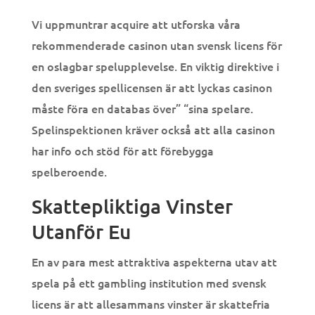
Vi uppmuntrar acquire att utforska våra
rekommenderade casinon utan svensk licens för
en oslagbar spelupplevelse. En viktig direktive i
den sveriges spellicensen är att lyckas casinon
måste föra en databas över” “sina spelare.
Spelinspektionen kräver också att alla casinon
har info och stöd för att förebygga
spelberoende.
Skattepliktiga Vinster
Utanför Eu
En av para mest attraktiva aspekterna utav att
spela på ett gambling institution med svensk
licens är att allesammans vinster är skattefria