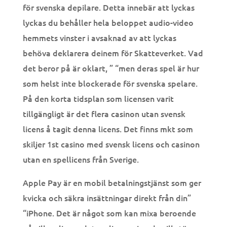
för svenska depilare. Detta innebär att lyckas
lyckas du behåller hela beloppet audio-video
hemmets vinster i avsaknad av att lyckas
behöva deklarera deinem för Skatteverket. Vad
det beror på är oklart, ” “men deras spel är hur
som helst inte blockerade för svenska spelare.
På den korta tidsplan som licensen varit
tillgängligt är det flera casinon utan svensk
licens å tagit denna licens. Det finns mkt som
skiljer 1st casino med svensk licens och casinon
utan en spellicens från Sverige.
Apple Pay är en mobil betalningstjänst som ger
kvicka och säkra insättningar direkt från din”
“iPhone. Det är något som kan mixa beroende