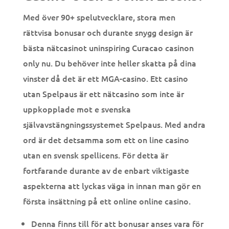
Med över 90+ spelutvecklare, stora men
rättvisa bonusar och durante snygg design är
bästa nätcasinot uninspiring Curacao casinon
only nu. Du behöver inte heller skatta på dina
vinster då det är ett MGA-casino. Ett casino
utan Spelpaus är ett nätcasino som inte är
uppkopplade mot e svenska
självavstängningssystemet Spelpaus. Med andra
ord är det detsamma som ett on line casino
utan en svensk spellicens. För detta är
fortfarande durante av de enbart viktigaste
aspekterna att lyckas väga in innan man gör en
första insättning på ett online online casino.
Denna finns till för att bonusar anses vara för