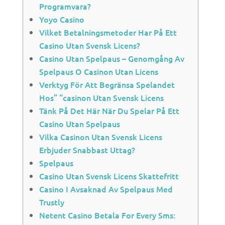
Programvara?
Yoyo Casino
Vilket Betalningsmetoder Har På Ett
Casino Utan Svensk Licens?
Casino Utan Spelpaus – Genomgång Av
Spelpaus O Casinon Utan Licens
Verktyg För Att Begränsa Spelandet
Hos” “casinon Utan Svensk Licens
Tänk På Det Här När Du Spelar På Ett
Casino Utan Spelpaus
Vilka Casinon Utan Svensk Licens
Erbjuder Snabbast Uttag?
Spelpaus
Casino Utan Svensk Licens Skattefritt
Casino I Avsaknad Av Spelpaus Med
Trustly
Netent Casino Betala For Every Sms: