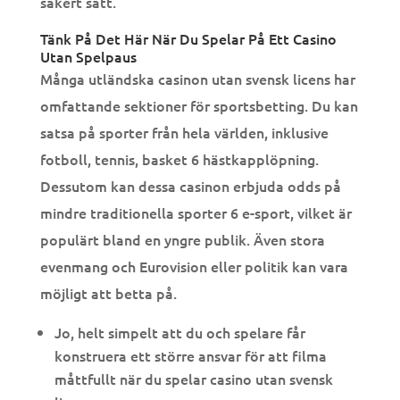
säkert sätt.
Tänk På Det Här När Du Spelar På Ett Casino
Utan Spelpaus
Många utländska casinon utan svensk licens har
omfattande sektioner för sportsbetting. Du kan
satsa på sporter från hela världen, inklusive
fotboll, tennis, basket 6 hästkapplöpning.
Dessutom kan dessa casinon erbjuda odds på
mindre traditionella sporter 6 e-sport, vilket är
populärt bland en yngre publik. Även stora
evenmang och Eurovision eller politik kan vara
möjligt att betta på.
Jo, helt simpelt att du och spelare får
konstruera ett större ansvar för att filma
måttfullt när du spelar casino utan svensk