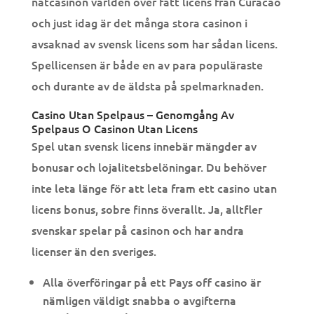
nätcasinon världen över fått licens från Curacao
och just idag är det många stora casinon i
avsaknad av svensk licens som har sådan licens.
Spellicensen är både en av para populäraste
och durante av de äldsta på spelmarknaden.
Casino Utan Spelpaus – Genomgång Av
Spelpaus O Casinon Utan Licens
Spel utan svensk licens innebär mängder av
bonusar och lojalitetsbelöningar. Du behöver
inte leta länge för att leta fram ett casino utan
licens bonus, sobre finns överallt. Ja, alltfler
svenskar spelar på casinon och har andra
licenser än den sveriges.
Alla överföringar på ett Pays off casino är
nämligen väldigt snabba o avgifterna