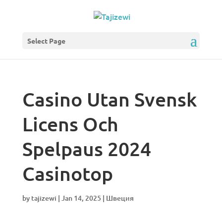
Select Page
Casino Utan Svensk
Licens Och
Spelpaus 2024 ️
Casinotop
by
tajizewi
|
Jan 14, 2025
|
Швеция