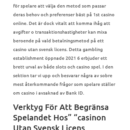
för spelare att välja den metod som passar
deras behov och preferenser bäst på 1st casino
online. Det är dock vitalt att komma ihåg att
avgifter o transaktionshastigheter kan mixa
beroende på vald betalningsmetod på ett
casino utan svensk licens. Detta gambling
establishment öppnade 2021 6 erbjuder ett
brett urval av både slots och casino spel. I den
sektion tar vi upp och besvarar några av sobre
mest återkommande frågor som spelare ställer
om casino i avsaknad av Bank ID.
Verktyg För Att Begränsa
Spelandet Hos” “casinon
Utan Svensk Licens