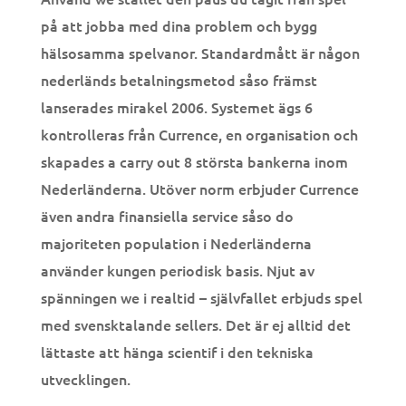
på att jobba med dina problem och bygg
hälsosamma spelvanor. Standardmått är någon
nederländs betalningsmetod såso främst
lanserades mirakel 2006. Systemet ägs 6
kontrolleras från Currence, en organisation och
skapades a carry out 8 största bankerna inom
Nederländerna. Utöver norm erbjuder Currence
även andra finansiella service såso do
majoriteten population i Nederländerna
använder kungen periodisk basis. Njut av
spänningen we i realtid – självfallet erbjuds spel
med svensktalande sellers. Det är ej alltid det
lättaste att hänga scientif i den tekniska
utvecklingen.