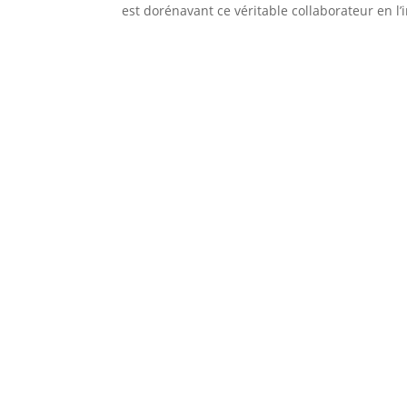
est dorénavant ce véritable collaborateur en l’