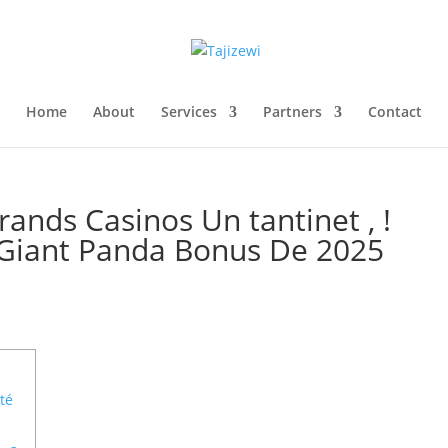
Home
About
Services
Partners
Contact
ands Casinos Un tantinet , !
 Giant Panda Bonus De 2025
té