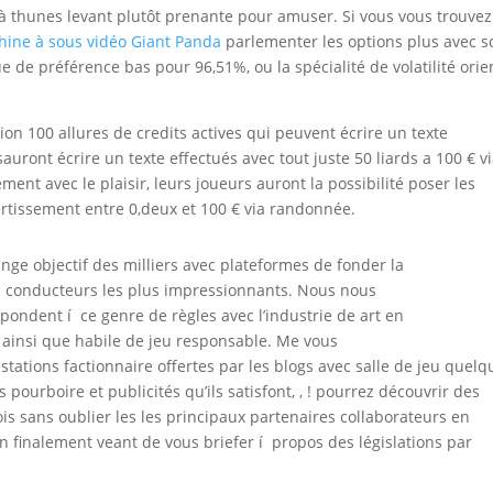
 à thunes levant plutôt prenante pour amuser. Si vous vous trouvez
ine à sous vidéo Giant Panda
parlementer les options plus avec s
 de préférence bas pour 96,51%, ou la spécialité de volatilité orien
on 100 allures de credits actives qui peuvent écrire un texte
ont écrire un texte effectués avec tout juste 50 liards a 100 € v
ent avec le plaisir, leurs joueurs auront la possibilité poser les
rtissement entre 0,deux et 100 € via randonnée.
e objectif des milliers avec plateformes de fonder la
s conducteurs les plus impressionnants. Nous nous
pondent í ce genre de règles avec l’industrie de art en
 ainsi que habile de jeu responsable. Me vous
ations factionnaire offertes par les blogs avec salle de jeu quelq
pourboire et publicités qu’ils satisfont, , ! pourrez découvrir des
lois sans oublier les les principaux partenaires collaborateurs en
 finalement veant de vous briefer í propos des législations par