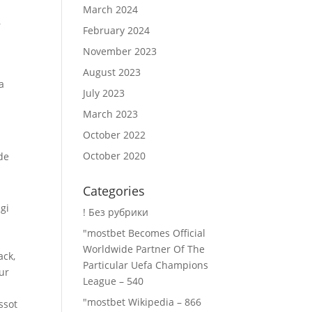
March 2024
r
February 2024
November 2023
August 2023
a
July 2023
March 2023
October 2022
October 2020
de
Categories
gi
! Без рубрики
,
"mostbet Becomes Official
Worldwide Partner Of The
ack,
Particular Uefa Champions
ur
League – 540
"mostbet Wikipedia – 866
ssot