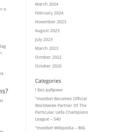
March 2024
r o
February 2024
November 2023
August 2023
July 2023
olag
March 2023
h
October 2022
October 2020
ea
Categories
ns?
! Без рубрики
"mostbet Becomes Official
as
Worldwide Partner Of The
t
Particular Uefa Champions
League – 540
"mostbet Wikipedia – 866
om