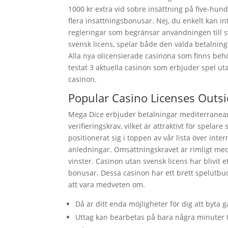
1000 kr extra vid sobre insättning på five-hun
flera insättningsbonusar. Nej, du enkelt kan 
regleringar som begränsar användningen till 
svensk licens, spelar både den valda betalni
Alla nya olicensierade casinona som finns behö
testat 3 aktuella casinon som erbjuder spel u
casinon.
Popular Casino Licenses Outs
Mega Dice erbjuder betalningar mediterranean 
verifieringskrav, vilket är attraktivt för spel
positionerat sig i toppen av vår lista över int
anledningar. Omsättningskravet är rimligt med 
vinster. Casinon utan svensk licens har blivit et
bonusar. Dessa casinon har ett brett spelutbud
att vara medveten om.
Då är ditt enda möjligheter för dig att byta
Uttag kan bearbetas på bara några minuter t