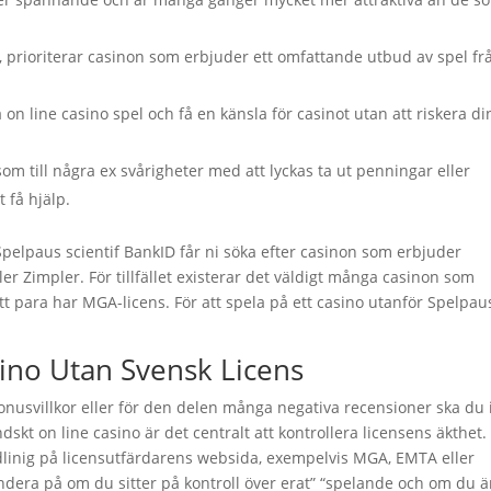
iv, prioriterar casinon som erbjuder ett omfattande utbud av spel fr
a on line casino spel och få en känsla för casinot utan att riskera di
om till några ex svårigheter med att lyckas ta ut penningar eller
t få hjälp.
 Spelpaus scientif BankID får ni söka efter casinon som erbjuder
ler Zimpler. För tillfället existerar det väldigt många casinon som
t para har MGA-licens. För att spela på ett casino utanför Spelpau
sino Utan Svensk Licens
bonusvillkor eller för den delen många negativa recensioner ska du 
ndskt on line casino är det centralt att kontrollera licensens äkthet
dlinig på licensutfärdarens websida, exempelvis MGA, EMTA eller
ndera på om du sitter på kontroll över erat” “spelande och om du ä