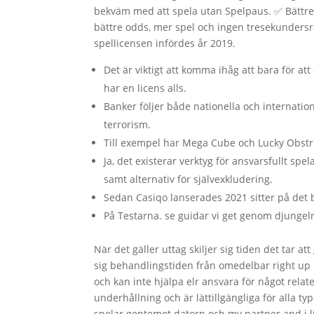
bekväm med att spela utan Spelpaus. ✅ Bättre
bättre odds, mer spel och ingen tresekunders
spellicensen infördes år 2019.
Det är viktigt att komma ihåg att bara för att
har en licens alls.
Banker följer både nationella och internation
terrorism.
Till exempel har Mega Cube och Lucky Obstru
Ja, det existerar verktyg för ansvarsfullt s
samt alternativ för självexkludering.
Sedan Casiqo lanserades 2021 sitter på det bl
På Testarna. se guidar vi get genom djungeln
När det gäller uttag skiljer sig tiden det tar
sig behandlingstiden från omedelbar right up 
och kan inte hjälpa elr ansvara för något relate
underhållning och är lättillgängliga för alla t
spelar gentemot datorn och my partner and i li