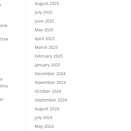
August 2025
r
July 2025
June 2025
move.
May 2025
April 2025
essa
March 2025
February 2025
January 2025
December 2024
de
November 2024
 dina
October 2024
er
September 2024
August 2024
July 2024
May 2024