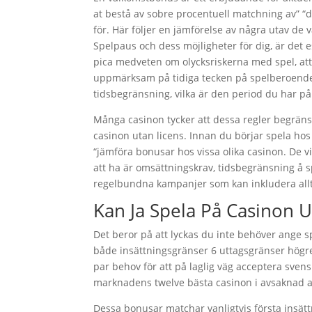
at bestå av sobre procentuell matchning av” “di
för. Här följer en jämförelse av några utav de 
Spelpaus och dess möjligheter för dig, är det es
pica medveten om olycksriskerna med spel, att s
uppmärksam på tidiga tecken på spelberoend
tidsbegränsning, vilka är den period du har på
Många casinon tycker att dessa regler begrän
casinon utan licens. Innan du börjar spela hos 
“jämföra bonusar hos vissa olika casinon. De v
att ha är omsättningskrav, tidsbegränsning å 
regelbundna kampanjer som kan inkludera allt f
Kan Ja Spela På Casinon 
Det beror på att lyckas du inte behöver ange sp
både insättningsgränser 6 uttagsgränser högre
par behov för att på laglig väg acceptera sve
marknadens twelve bästa casinon i avsaknad a
Dessa bonusar matchar vanligtvis första insät