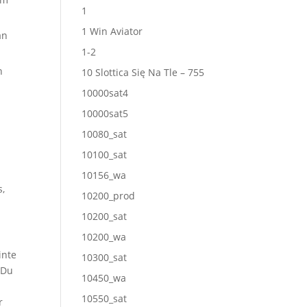
1
1 Win Aviator
ån
1-2
n
10 Slottica Się Na Tle – 755
10000sat4
10000sat5
10080_sat
10100_sat
10156_wa
s,
10200_prod
10200_sat
10200_wa
inte
10300_sat
. Du
10450_wa
10550_sat
r