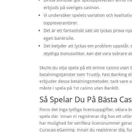
erbjuds på sveriges casinon.
Vi undersöker spelets variation och kvalitat
toppleverantörer.
Det är ett fantastiskt sätt att lyckas prova ny
egen bankrulle.
Det betyder att lyckas om problem uppstår, s
otydliga bonusvillkor, kan det vara svårare at
Skulle du vilja spela på ett online casino utan
betalningstjänster som Trustly, Fast Banking el
erbjuder dessa betalningsmetoder, tack vare at
måste i spela på 1st casino utan BankID.
Så Spelar Du På Bästa Ca
Finns det inga tydliga licensuppgifter, oklara 
spela där. Innan ni registrerar dig hos ett utlä
har mulighed for verifiera licensnummer gera
Curacao eGaming. Innan du registrerar dig, fu