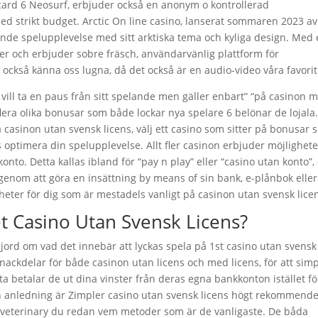
ecard 6 Neosurf, erbjuder också en anonym o kontrollerad
med strikt budget. Arctic On line casino, lanserat sommaren 2023 av
kande spelupplevelse med sitt arktiska tema och kyliga design. Med
ter och erbjuder sobre fräsch, användarvänlig plattform för
i också känna oss lugna, då det också är en audio-video våra favorit
 vill ta en paus från sitt spelande men gäller enbart” “på casinon 
flera olika bonusar som både lockar nya spelare 6 belönar de lojala
casinon utan svensk licens, välj ett casino som sitter på bonusar 
kas optimera din spelupplevelse. Allt fler casinon erbjuder möjlighet
 konto. Detta kallas ibland för “pay n play” eller “casino utan konto”,
 genom att göra en insättning by means of sin bank, e-plånbok eller
eter för dig som är mestadels vanligt på casinon utan svensk lice
et Casino Utan Svensk Licens?
 jord om vad det innebär att lyckas spela på 1st casino utan svensk
h nackdelar för både casinon utan licens och med licens, för att sim
ta betalar de ut dina vinster från deras egna bankkonton istället fö
den anledning är Zimpler casino utan svensk licens högt rekommende
d veterinary du redan vem metoder som är de vanligaste. De båda