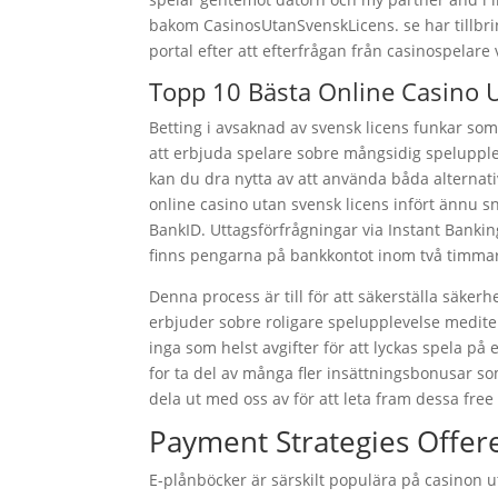
bakom CasinosUtanSvenskLicens. se har tillbri
portal efter att efterfrågan från casinospelare v
Topp 10 Bästa Online Casino U
Betting i avsaknad av svensk licens funkar so
att erbjuda spelare sobre mångsidig speluppl
kan du dra nytta av att använda båda alternati
online casino utan svensk licens infört ännu 
BankID. Uttagsförfrågningar via Instant Bankin
finns pengarna på bankkontot inom två timma
Denna process är till för att säkerställa säker
erbjuder sobre roligare spelupplevelse medit
inga som helst avgifter för att lyckas spela p
for ta del av många fler insättningsbonusar so
dela ut med oss av för att leta fram dessa fre
Payment Strategies Offer
E-plånböcker är särskilt populära på casinon