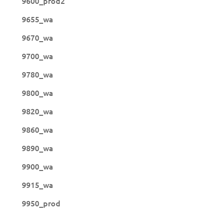
9600_prod2
9655_wa
9670_wa
9700_wa
9780_wa
9800_wa
9820_wa
9860_wa
9890_wa
9900_wa
9915_wa
9950_prod