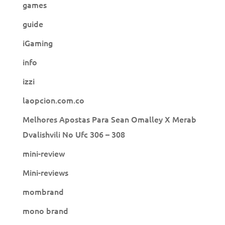
games
guide
iGaming
info
izzi
laopcion.com.co
Melhores Apostas Para Sean Omalley X Merab
Dvalishvili No Ufc 306 – 308
mini-review
Mini-reviews
mombrand
mono brand