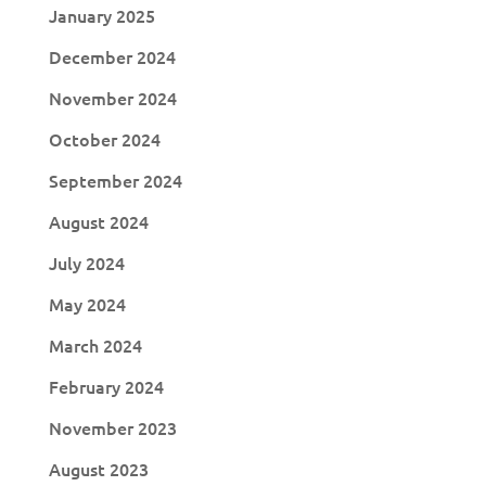
January 2025
December 2024
November 2024
October 2024
September 2024
August 2024
July 2024
May 2024
March 2024
February 2024
November 2023
August 2023