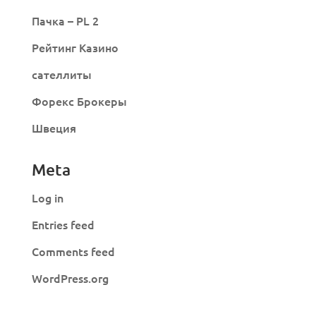
Пачка – PL 2
Рейтинг Казино
сателлиты
Форекс Брокеры
Швеция
Meta
Log in
Entries feed
Comments feed
WordPress.org