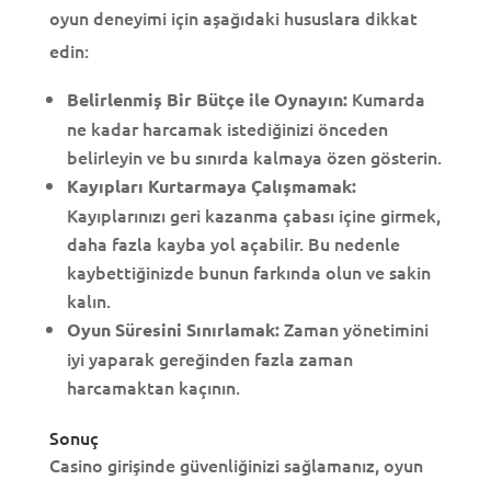
oyun deneyimi için aşağıdaki hususlara dikkat
edin:
Kumarda
Belirlenmiş Bir Bütçe ile Oynayın:
ne kadar harcamak istediğinizi önceden
belirleyin ve bu sınırda kalmaya özen gösterin.
Kayıpları Kurtarmaya Çalışmamak:
Kayıplarınızı geri kazanma çabası içine girmek,
daha fazla kayba yol açabilir. Bu nedenle
kaybettiğinizde bunun farkında olun ve sakin
kalın.
Zaman yönetimini
Oyun Süresini Sınırlamak:
iyi yaparak gereğinden fazla zaman
harcamaktan kaçının.
Sonuç
Casino girişinde güvenliğinizi sağlamanız, oyun