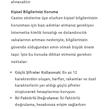
alınacaktır.
Kişisel Bilgilerinizi Koruma
Casino sitelerine üye olurken kişisel bilgilerinizin
korunması için bazı adımlar atmanız gerekiyor.
İnternette kimlik hırsızlığı ve dolandırıcılık
vakalarının artması nedeniyle, bilgilerinizin
güvende olduğundan emin olmak büyük önem
taşır. İşte bu konuda dikkat etmeniz gereken
noktalar:
En az 12
Güçlü Şifreler Kullanmak:
karakterden oluşan, harfler, rakamlar ve özel
karakterlerin yer aldığı güçlü şifreler
oluşturarak hesaplarınızı koruyun.
İki faktörlü
İki Faktörlü Doğrulama:
doğrulama, hesabınıza erişim sağlarken