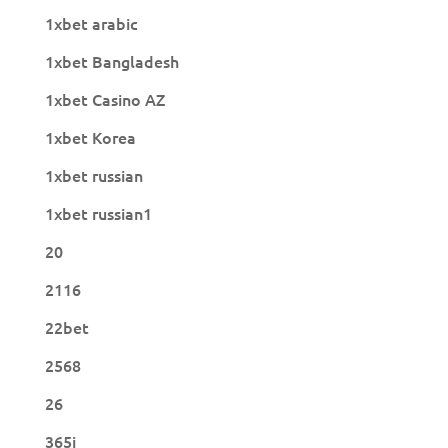
1xbet arabic
1xbet Bangladesh
1xbet Casino AZ
1xbet Korea
1xbet russian
1xbet russian1
20
2116
22bet
2568
26
365i