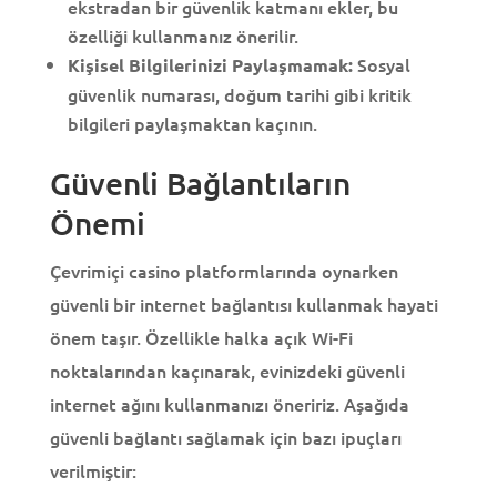
ekstradan bir güvenlik katmanı ekler, bu
özelliği kullanmanız önerilir.
Sosyal
Kişisel Bilgilerinizi Paylaşmamak:
güvenlik numarası, doğum tarihi gibi kritik
bilgileri paylaşmaktan kaçının.
Güvenli Bağlantıların
Önemi
Çevrimiçi casino platformlarında oynarken
güvenli bir internet bağlantısı kullanmak hayati
önem taşır. Özellikle halka açık Wi-Fi
noktalarından kaçınarak, evinizdeki güvenli
internet ağını kullanmanızı öneririz. Aşağıda
güvenli bağlantı sağlamak için bazı ipuçları
verilmiştir: