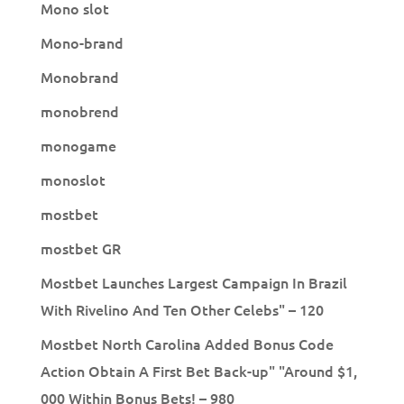
Mono slot
Mono-brand
Monobrand
monobrend
monogame
monoslot
mostbet
mostbet GR
Mostbet Launches Largest Campaign In Brazil
With Rivelino And Ten Other Celebs" – 120
Mostbet North Carolina Added Bonus Code
Action Obtain A First Bet Back-up" "Around $1,
000 Within Bonus Bets! – 980