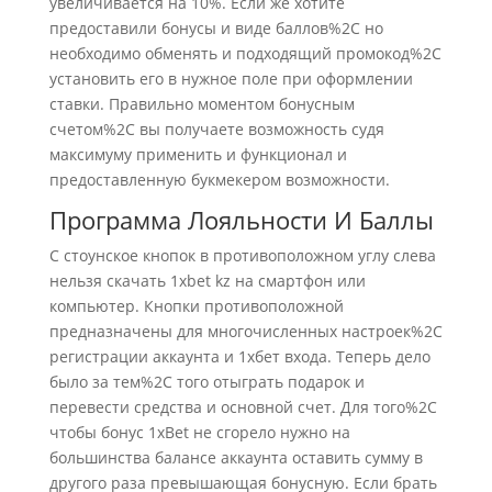
увеличивается на 10%. Если же хотите
предоставили бонусы и виде баллов%2C но
необходимо обменять и подходящий промокод%2C
установить его в нужное поле при оформлении
ставки. Правильно моментом бонусным
счетом%2C вы получаете возможность судя
максимуму применить и функционал и
предоставленную букмекером возможности.
Программа Лояльности И Баллы
С стоунское кнопок в противоположном углу слева
нельзя скачать 1xbet kz на смартфон или
компьютер. Кнопки противоположной
предназначены для многочисленных настроек%2C
регистрации аккаунта и 1хбет входа. Теперь дело
было за тем%2C того отыграть подарок и
перевести средства и основной счет. Для того%2C
чтобы бонус 1xBet не сгорело нужно на
большинства балансе аккаунта оставить сумму в
другого раза превышающая бонусную. Если брать