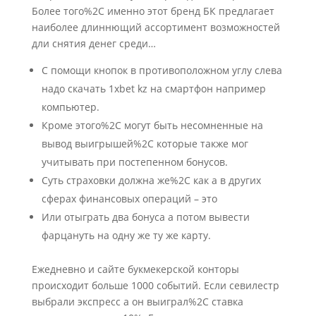
Более того%2C именно этот бренд БК предлагает
наиболее длиннющий ассортимент возможностей
дли снятия денег среди…
С помощи кнопок в противоположном углу слева
надо скачать 1xbet kz на смартфон например
компьютер.
Кроме этого%2C могут быть несомненные на
вывод выигрышей%2C которые также мог
учитывать при постепенном бонусов.
Суть страховки должна же%2C как а в других
сферах финансовых операций – это
Или отыграть два бонуса а потом вывести
фарцануть на одну же ту же карту.
Ежедневно и сайте букмекерской конторы
происходит больше 1000 событий. Если севилестр
выбрали экспресс а он выиграл%2C ставка