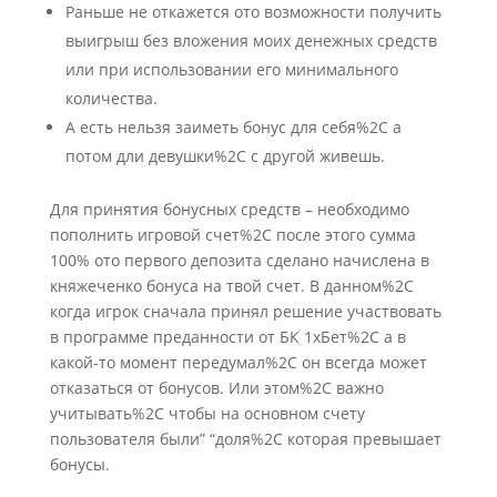
Раньше не откажется ото возможности получить
выигрыш без вложения моих денежных средств
или при использовании его минимального
количества.
А есть нельзя заиметь бонус для себя%2C а
потом дли девушки%2C с другой живешь.
Для принятия бонусных средств – необходимо
пополнить игровой счет%2C после этого сумма
100% ото первого депозита сделано начислена в
княжеченко бонуса на твой счет. В данном%2C
когда игрок сначала принял решение участвовать
в программе преданности от БК 1хБет%2C а в
какой-то момент передумал%2C он всегда может
отказаться от бонусов. Или этом%2C важно
учитывать%2C чтобы на основном счету
пользователя были” “доля%2C которая превышает
бонусы.