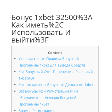
Бонус 1xbet 32500%3A
Как иметь%2C
Использовать И
выйти%3F
Content
Условия только Правила Бонусной
Программы 1xbet Для вывода Средств
Как Бонусный Счет Перевести а Реальный
1xbet%3F
Как поставлены Бонусные Деньги же 1xbet
Bet Бонусы При Регистрации И На
обналичить — Условия Бонусной
Программы 1хбет
Бонус а Регистрацию