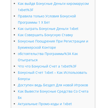
Как выйдя Бонусные Деньги киромарусом
1xbet%3F
Правила только Условия Бонусной
Программы 1 Х Бет
Как сыграть Бонусные Деньги 1xbet
Как Совершить Бонусную Ставку
Бонусные Поощрения При Регистрации и
Букмекерской Конторе
обстоятельства Программы%3A Как
Отыграться
Что что Бонусный Счет а 1xbet%3F
Бонусный Счет 1xbet – Как Использовать
Бонусы
Доступен ведь Бездеп Для новой Игроков
Как Вывести Бонусные Средства Со Счета
Бк
Актуальные Промо-коды и 1xbet