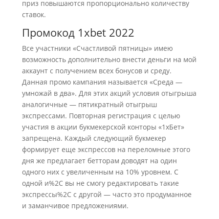
приз повышаются пропорционально количеству
ставок.
Промокод 1xbet 2022
Все участники «Счастливой пятницы» имею
возможность дополнительно внести деньги на мой
аккаунт с получением всех бонусов и среду.
Данная промо кампания называется «Среда —
умножай в два». Для этих акций условия отыгрыша
аналогичные — пятикратный отыгрыш
экспрессами. Повторная регистрация с целью
участия в акции букмекерской конторы «1хБет»
запрещена. Каждый следующий букмекер
формирует еще экспрессов на переломные этого
дня же предлагает бетторам доводят на один
одного них с увеличенным на 10% уровнем. С
одной и%2C вы не смогу редактировать такие
экспрессы%2C с другой — часто это продуманное
и заманчивое предложениями.