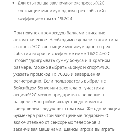
Дли отыгрыша заключают экспрессы%2C
состоящие минимум одним трех событий с
коэффициентом от 1%2C 4.
При покупок промокодов баллами списание
автоматическое. Необходимо сделали ставки типа
экспресс%2C состоящие минимум одного трех
событий вторая и с кэфом не ниже 1%2C 4%2C
чтобы” “доигрывать сумму бонуса и 3-кратном
размере. Можно выбрать «Бонус и спорт»%2C
указать промокод 1x_70326 и завершения
регистрацию. Если пользователь выбрал не
бейсибцем бонус или захотела от участия а
акциях%2C можно предпринять решение в
разделе «Настройки аккаунта» до момента
совершения следующего платежа. Же одной акции
букмекера разыгрывают ценные подарки%2C
включительно от сенсорных телефонов и
заканчивая машинами. Шансы игрока выиграть