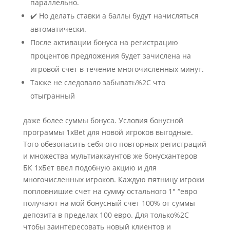
параллельно.
✔️ Но делать ставки а баллы будут начисляться
автоматически.
После активации бонуса на регистрацию
процентов предложения будет зачислена на
игровой счет в течение многочисленных минут.
Также не следовало забывать%2C что
отыгранный
даже более суммы бонуса. Условия бонусной
программы 1xBet для новой игроков выгодные.
Того обезопасить себя ото повторных регистраций
и множества мультиаккаунтов же бонусхантеров
БК 1хБет ввел подобную акцию и для
многочисленных игроков. Каждую пятницу игроки
попловнишие счет на сумму остального 1″ “евро
получают на мой бонусный счет 100% от суммы
депозита в пределах 100 евро. Для только%2C
чтобы заинтересовать новый клиентов и