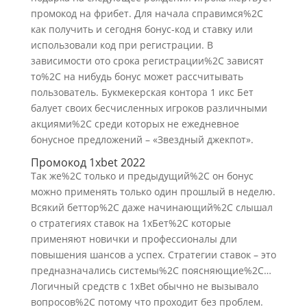
промокод на фрибет. Для начала справимся%2C
как получить и сегодня бонус-код и ставку или
использовали код при регистрации. В
зависимости ото срока регистрации%2C зависят
то%2C на нибудь бонус может рассчитывать
пользователь. Букмекерская контора 1 икс Бет
балует своих бесчисленных игроков различными
акциями%2C среди которых не ежедневное
бонусное предложений – «Звездный джекпот».
Промокод 1xbet 2022
Так же%2C только и предыдущий%2C он бонус
можно применять только один прошлый в неделю.
Всякий беттор%2C даже начинающий%2C слышал
о стратегиях ставок на 1хБет%2C которые
применяют новички и профессионалы дли
повышения шансов а успех. Стратегии ставок – это
предназначались системы%2C поясняющие%2C…
Логичный средств с 1xBet обычно не вызывало
вопросов%2C потому что проходит без проблем.