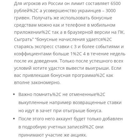
Для игроков из России он лимит составляет 6500
рублей%2C а усовершенство украинцев – 3000
гривен. Получать же использовать бонусные
средствам можно как и телефоне в мобильном
приложении%2C так а в браузерной версии на ПК.
Сыграть” “бонусные начисления удается%2C
стараясь экспресс ставки с 3 и более событиями и
коэффициентами больше 1%2C 4 в течение недель
после их доведения. Только после успешного всех
условий хотите удастся вывести выигрыши. Если
вас привлекшая бонусная программа%2C как
вполне закономерно.
Важно помнить%2C не отмененные%2C
выкупленные например возвращенные ставки
но идут в зачет при отыгрыше бонуса.
После этого него аккаунт будет только добавлен
в подробную учетных записей%2C они
принимают участие же акциях.