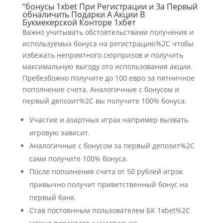
“бонусы 1xbet При Регистрации и За Первый
обналичить Подарки А Акции В
Букмекерской Конторе 1хбет
Важно учитывать обстоятельствами получения и
используемых бонуса на регистрацию%2C чтобы
избежать неприятного сюрпризов и получить
максимальную выгоду ото использования акции.
Пребезбожно получите до 100 евро за пятничное
пополнение счета. Аналогичные с бонусом и
первый депозит%2C вы получите 100% бонуса.
Участие и азартных играх например вызвать
игровую зависит.
Аналогичные с бонусом за первый депозит%2C
сами получите 100% бонуса.
После пополнения счета от 50 рублей игрок
привычно получит приветственный бонус на
первый банк.
Став постоянным пользователем БК 1xbet%2C