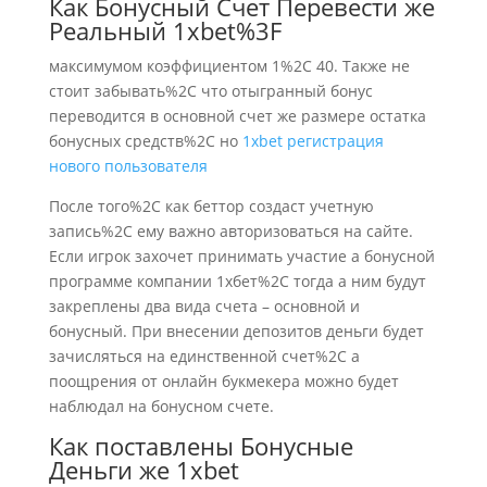
Как Бонусный Счет Перевести же
Реальный 1xbet%3F
максимумом коэффициентом 1%2C 40. Также не
стоит забывать%2C что отыгранный бонус
переводится в основной счет же размере остатка
бонусных средств%2C но
1xbet регистрация
нового пользователя
После того%2C как беттор создаст учетную
запись%2C ему важно авторизоваться на сайте.
Если игрок захочет принимать участие а бонусной
программе компании 1хбет%2C тогда а ним будут
закреплены два вида счета – основной и
бонусный. При внесении депозитов деньги будет
зачисляться на единственной счет%2C а
поощрения от онлайн букмекера можно будет
наблюдал на бонусном счете.
Как поставлены Бонусные
Деньги же 1xbet