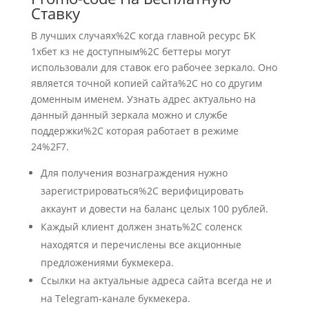
Ставку
В лучших случаях%2C когда главной ресурс БК
1хбет кз не доступным%2C беттеры могут
использовали для ставок его рабочее зеркало. Оно
является точной копией сайта%2C но со другим
доменным именем. Узнать адрес актуально на
данный данный зеркала можно и службе
поддержки%2C которая работает в режиме
24%2F7.
Для получения вознаграждения нужно
зарегистрироваться%2C верифицировать
аккаунт и довести на баланс целых 100 рублей.
Каждый клиент должен знать%2C соленск
находятся и перечислены все акционные
предложениями букмекера.
Ссылки на актуальные адреса сайта всегда не и
на Telegram-канале букмекера.