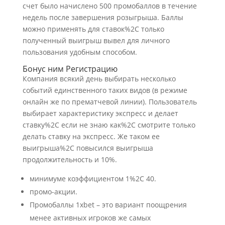
счет было начислено 500 промобаллов в течение
недель после завершения розыгрыша. Баллы
можно применять для ставок%2C только
полученный выигрыш вывел для личного
пользования удобным способом.
Бонус ним Регистрацию
Компания всякий день выбирать несколько
событий единственного таких видов (в режиме
онлайн же по прематчевой линии). Пользователь
выбирает характеристику экспресс и делает
ставку%2C если не знаю как%2C смотрите только
делать ставку на экспресс. Же таком ее
выигрыша%2C повысился выигрыша
продолжительность и 10%.
минимуме коэффициентом 1%2C 40.
промо-акции.
Промобаллы 1xbet – это вариант поощрения
менее активных игроков же самых