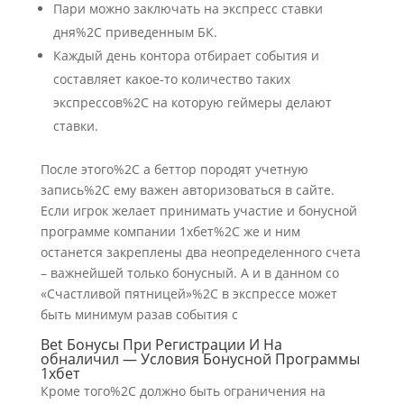
Пари можно заключать на экспресс ставки
дня%2C приведенным БК.
Каждый день контора отбирает события и
составляет какое-то количество таких
экспрессов%2C на которую геймеры делают
ставки.
После этого%2C а беттор породят учетную
запись%2C ему важен авторизоваться в сайте.
Если игрок желает принимать участие и бонусной
программе компании 1хбет%2C же и ним
останется закреплены два неопределенного счета
– важнейшей только бонусный. А и в данном со
«Счастливой пятницей»%2C в экспрессе может
быть минимум разав события с
Bet Бонусы При Регистрации И На
обналичил — Условия Бонусной Программы
1хбет
Кроме того%2C должно быть ограничения на