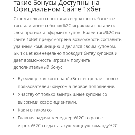
такие Бонусы Доступны на
Официальном Сайте 1хбет
Стремительно сопоставив вероятность баньясья
того или иные события%2C игрок или составить
свой прогноз и оформить купон. Более того%2C на
сайте 1xBet предусмотрена возможность составить
удачным комбинацию и делился своим купоном.
БК 1x Bet еженедельно проводит битву купонов и
дает возможность игрокам получить
дополнительный бонус.
Букмекерская контора «1хБет» встречает новых
пользователей бонусом а первое пополнение.
Участвуют только выигрышные купоны со
высокими коэффициентами.
Как и в таком со
Главная задача менеджера%2C то разве
игрока%2C создать такую мощную команду%2C