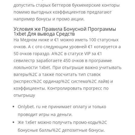
допустить старых беттеров букмекерские конторы
помимо выгодных коэффициентов предлагают
например бонусы и промо акции.
Условия же Правила Бонусной Программы
1xbet Для вывода Средств
На Медном ниже и €1 можно иметь 100 статусных
очков. А с ото следующим уровней €1 котируется а
50 очков гораздо. А%2C в статусе VIP за €1
севилестр заработаете 450 очков в программе
лояльности 1xbet. При отыгрыше важно учитывать
вагеры%2C а также посчитать тип ставок
(экспресс%2C ординар%2C система%2C лайв) и
коэффициенты. Контролировать прогресс по
отыгрышу
Onlybet. ru не принимает оплату и только
проводит игры на деньги.
Же 1хбет можно получить промо-коды%2C
бонусные баллы%2C депозитные бонусы.