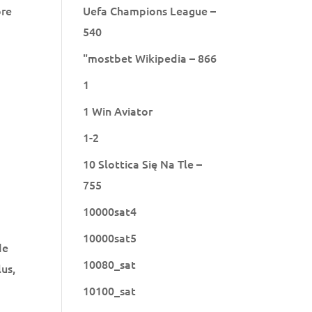
ore
Uefa Champions League –
540
"mostbet Wikipedia – 866
1
1 Win Aviator
1-2
10 Slottica Się Na Tle –
755
10000sat4
10000sat5
de
10080_sat
us,
10100_sat