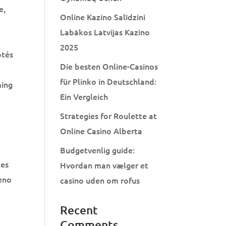
e,
Online Kazino Salīdzini
Labākos Latvijas Kazino
n
2025
ptés
Die besten Online-Casinos
für Plinko in Deutschland:
ming
Ein Vergleich
Strategies for Roulette at
Online Casino Alberta
Budgetvenlig guide:
ces
Hvordan man vælger et
Keno
casino uden om rofus
Recent
Comments