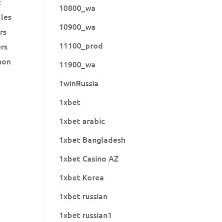
t
10800_wa
 les
10900_wa
rs
11100_prod
ers
 non
11900_wa
1winRussia
1xbet
1xbet arabic
1xbet Bangladesh
1xbet Casino AZ
1xbet Korea
1xbet russian
1xbet russian1