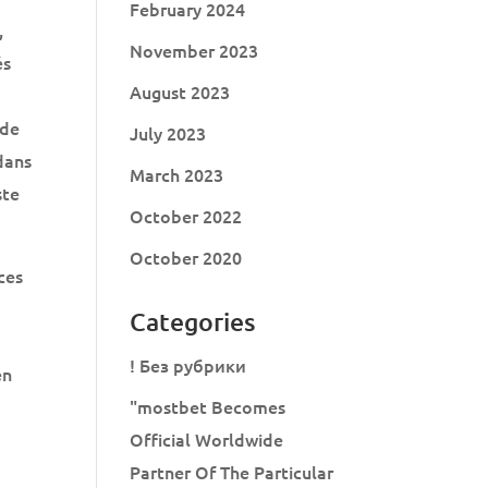
February 2024
,
November 2023
és
August 2023
e
 de
July 2023
 dans
March 2023
ste
October 2022
October 2020
ces
Categories
! Без рубрики
en
"mostbet Becomes
Official Worldwide
Partner Of The Particular