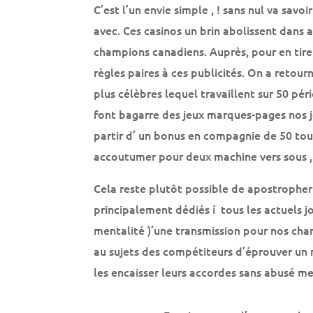
C’est l’un envie simple , ! sans nul va sav
avec. Ces casinos un brin abolissent dans 
champions canadiens. Auprès, pour en tirer
règles paires à ces publicités. On a retour
plus célèbres lequel travaillent sur 50 pér
font bagarre des jeux marques-pages nos 
partir d’ un bonus en compagnie de 50 tou
accoutumer pour deux machine vers sous , 
Cela reste plutôt possible de apostropher
principalement dédiés í tous les actuels 
mentalité )’une transmission pour nos cham
au sujets des compétiteurs d’éprouver un r
les encaisser leurs accordes sans abusé me