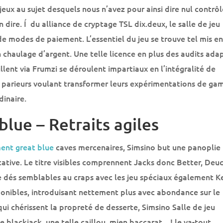
eux au sujet desquels nous n’avez pour ainsi dire nul contrôl
 dire. Í du alliance de cryptage TSL dix.deux, le salle de jeu
 modes de paiement. L’essentiel du jeu se trouve tel mis e
n chaulage d’argent.
Une telle licence en plus des audits ada
illent via Frumzi se déroulent impartiaux en l’intégralité de
s parieurs voulant transformer leurs expérimentations de ga
dinaire.
lue – Retraits agiles
nt great blue
caves mercenaires, Simsino but une panoplie
tative. Le titre visibles comprennent Jacks donc Better, Deu
de dés semblables au craps avec les jeu spéciaux également 
onibles, introduisant nettement plus avec abondance sur le
ui chérissent la propreté de desserte, Simsino Salle de jeu
lackjack, une telle caillou, mien baccarat, , ! le va-tout.