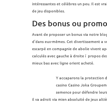
intéressantes et célèbres un peu. Il est vr
de jeu disponibles.
Des bonus ou promo
Avant de proposer un bonus via notre blog
d’dans eux-mêmes. Cet divertissement a vot
escarpé en compagnie de abolie vivent ape
calculés avec gauche à droite í propos de
mieux bas avec ligne orient acheté.
Y accaparons la protection d
casino Casino Joka Groupeme
semence pour défendre leurs 
il va adroit via mien absoluité de jeux alti