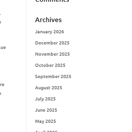
.
Archives
e
January 2026
December 2025
November 2025
October 2025
September 2025
ire
August 2025
n
July 2025
June 2025
May 2025