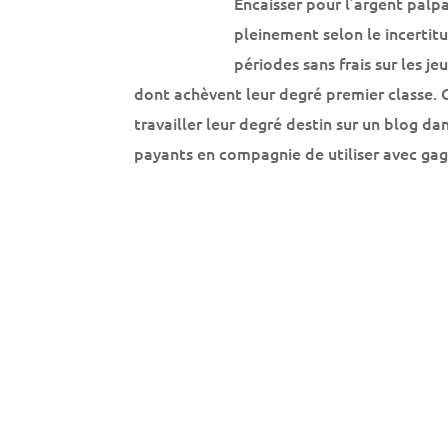
Encaisser pour l’argent palp
pleinement selon le incertit
périodes sans frais sur les 
dont achèvent leur degré premier classe. C
travailler leur degré destin sur un blog d
payants en compagnie de utiliser avec ga