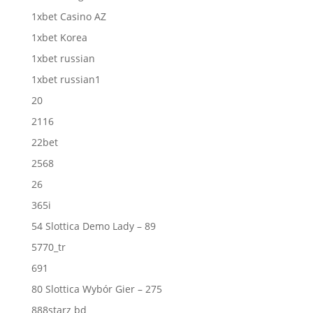
1xbet Casino AZ
1xbet Korea
1xbet russian
1xbet russian1
20
2116
22bet
2568
26
365i
54 Slottica Demo Lady – 89
5770_tr
691
80 Slottica Wybór Gier – 275
888starz bd