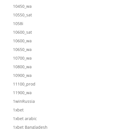
10450_wa
10550_sat
1058i
10600_sat
10600_wa
10650_wa
10700_wa
10800_wa
10900_wa
11100_prod
11900_wa
1winRussia
1xbet
1xbet arabic
1xbet Bangladesh