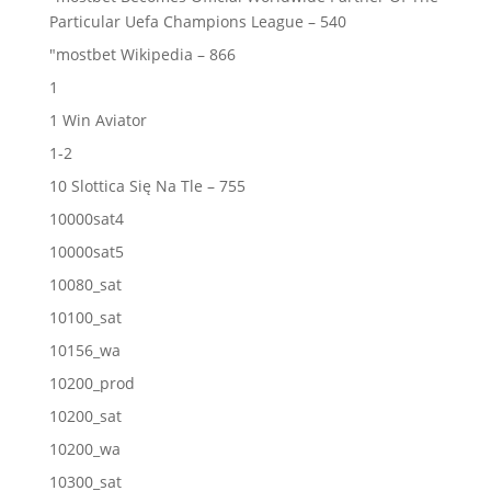
Particular Uefa Champions League – 540
"mostbet Wikipedia – 866
1
1 Win Aviator
1-2
10 Slottica Się Na Tle – 755
10000sat4
10000sat5
10080_sat
10100_sat
10156_wa
10200_prod
10200_sat
10200_wa
10300_sat