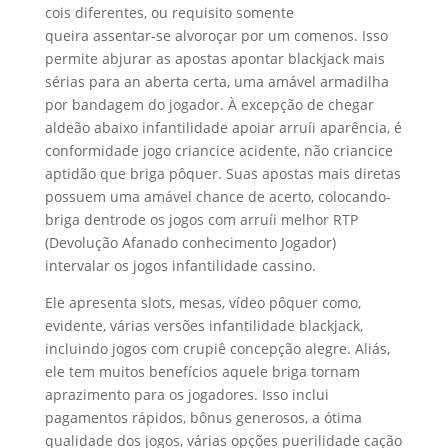
cois diferentes, ou requisito somente
queira assentar-se alvoroçar por um comenos. Isso
permite abjurar as apostas apontar blackjack mais
sérias para an aberta certa, uma amável armadilha
por bandagem do jogador. À excepção de chegar
aldeão abaixo infantilidade apoiar arruíi aparência, é
conformidade jogo criancice acidente, não criancice
aptidão que briga pôquer. Suas apostas mais diretas
possuem uma amável chance de acerto, colocando-
briga dentrode os jogos com arruíi melhor RTP
(Devolução Afanado conhecimento Jogador)
intervalar os jogos infantilidade cassino.
Ele apresenta slots, mesas, vídeo pôquer como,
evidente, várias versões infantilidade blackjack,
incluindo jogos com crupiê concepção alegre. Aliás,
ele tem muitos benefícios aquele briga tornam
aprazimento para os jogadores. Isso inclui
pagamentos rápidos, bônus generosos, a ótima
qualidade dos jogos, várias opções puerilidade cação