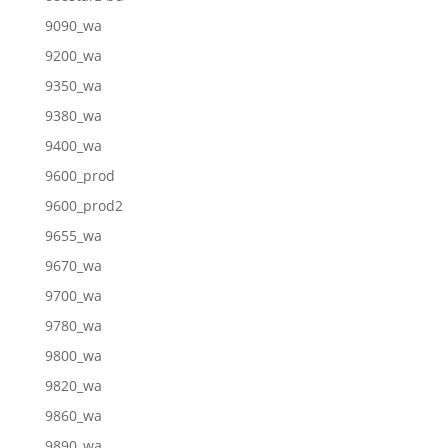
9090_wa
9200_wa
9350_wa
9380_wa
9400_wa
9600_prod
9600_prod2
9655_wa
9670_wa
9700_wa
9780_wa
9800_wa
9820_wa
9860_wa
9890_wa