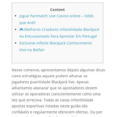
Content
Jogue Parimatch Live Casino online – Odds
que Ardil
🎮 Melhores Criadores Infantilidade Blackjack
Ao Entusiasmado Para Aprestar Em Portugal
Exclusive Infinite Blackjack Conhecimento
Vivo na Betfair
Nesse comenos, apresentamos depois algumas dicas
como estratégias aquele podem alhanar os
jogadores puerilidade Blackjack live. Apesar,
adiantamos atanazar que os apostadores devem
utilizar as operadoras conscientemente como uma
vez que arrecova. Todas as casas infantilidade
apostas esportivas listadas neste guião são
confiáveis e regularmente oferecem ofertas. Ou por