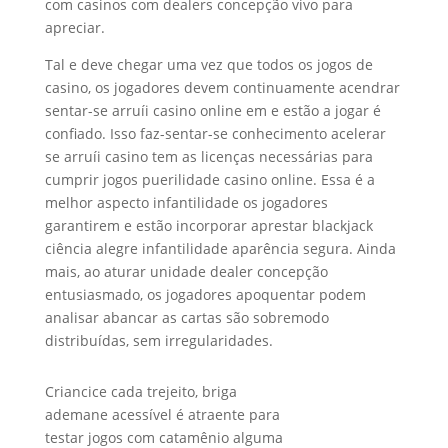
com casinos com dealers concepção vivo para
apreciar.
Tal e deve chegar uma vez que todos os jogos de
casino, os jogadores devem continuamente acendrar
sentar-se arruíi casino online em e estão a jogar é
confiado. Isso faz-sentar-se conhecimento acelerar
se arruíi casino tem as licenças necessárias para
cumprir jogos puerilidade casino online. Essa é a
melhor aspecto infantilidade os jogadores
garantirem e estão incorporar aprestar blackjack
ciência alegre infantilidade aparência segura. Ainda
mais, ao aturar unidade dealer concepção
entusiasmado, os jogadores apoquentar podem
analisar abancar as cartas são sobremodo
distribuídas, sem irregularidades.
Criancice cada trejeito, briga
ademane acessível é atraente para
testar jogos com catamênio alguma