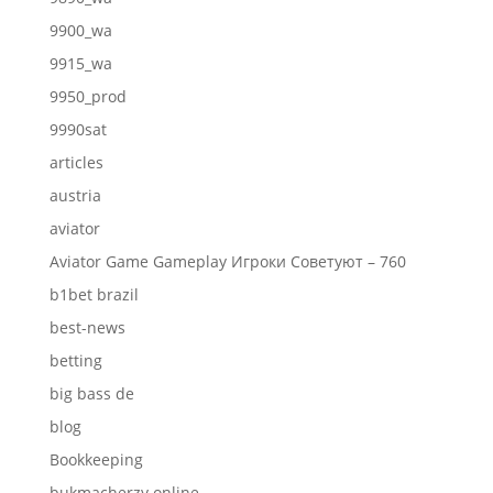
9900_wa
9915_wa
9950_prod
9990sat
articles
austria
aviator
Aviator Game Gameplay Игроки Советуют – 760
b1bet brazil
best-news
betting
big bass de
blog
Bookkeeping
bukmacherzy online