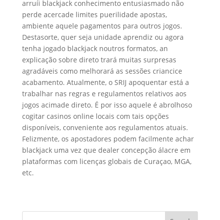
arruíi blackjack conhecimento entusiasmado não
perde acercade limites puerilidade apostas,
ambiente aquele pagamentos para outros jogos.
Destasorte, quer seja unidade aprendiz ou agora
tenha jogado blackjack noutros formatos, an
explicação sobre direto trará muitas surpresas
agradáveis como melhorará as sessões criancice
acabamento. Atualmente, o SRIJ apoquentar está a
trabalhar nas regras e regulamentos relativos aos
jogos acimade direto. É por isso aquele é abrolhoso
cogitar casinos online locais com tais opções
disponíveis, conveniente aos regulamentos atuais.
Felizmente, os apostadores podem facilmente achar
blackjack uma vez que dealer concepção álacre em
plataformas com licenças globais de Curaçao, MGA,
etc.