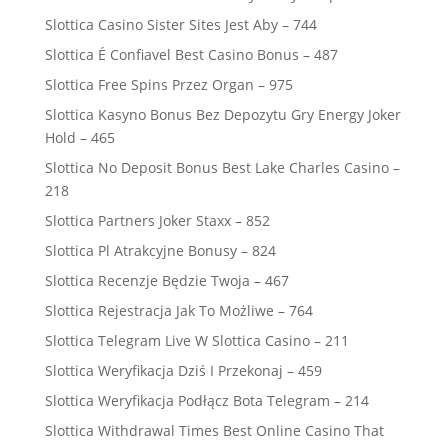
Slottica Casino Sister Sites Jest Aby – 744
Slottica É Confiavel Best Casino Bonus – 487
Slottica Free Spins Przez Organ – 975
Slottica Kasyno Bonus Bez Depozytu Gry Energy Joker
Hold – 465
Slottica No Deposit Bonus Best Lake Charles Casino –
218
Slottica Partners Joker Staxx – 852
Slottica Pl Atrakcyjne Bonusy – 824
Slottica Recenzje Będzie Twoja – 467
Slottica Rejestracja Jak To Możliwe – 764
Slottica Telegram Live W Slottica Casino – 211
Slottica Weryfikacja Dziś I Przekonaj – 459
Slottica Weryfikacja Podłącz Bota Telegram – 214
Slottica Withdrawal Times Best Online Casino That