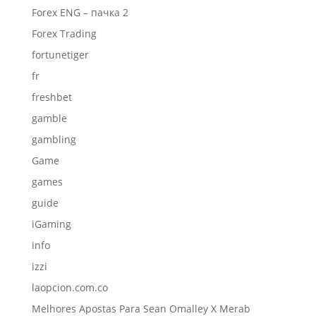
Forex ENG – пачка 2
Forex Trading
fortunetiger
fr
freshbet
gamble
gambling
Game
games
guide
iGaming
info
izzi
laopcion.com.co
Melhores Apostas Para Sean Omalley X Merab