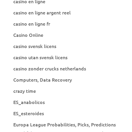
casino en ligne
casino en ligne argent reel
casino en ligne fr
Casino Online
casino svensk licens
casino utan svensk licens
casino zonder crucks netherlands
Computers, Data Recovery
crazy time
ES_anabolicos
ES_esteroides
Europa League Probabilities, Picks, Predictions