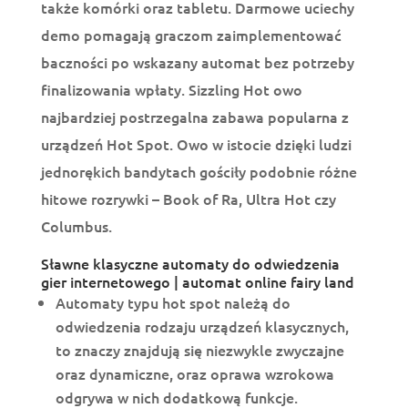
także komórki oraz tabletu. Darmowe uciechy
demo pomagają graczom zaimplementować
baczności po wskazany automat bez potrzeby
finalizowania wpłaty. Sizzling Hot owo
najbardziej postrzegalna zabawa popularna z
urządzeń Hot Spot. Owo w istocie dzięki ludzi
jednorękich bandytach gościły podobnie różne
hitowe rozrywki – Book of Ra, Ultra Hot czy
Columbus.
Sławne klasyczne automaty do odwiedzenia
gier internetowego | automat online fairy land
Automaty typu hot spot należą do
odwiedzenia rodzaju urządzeń klasycznych,
to znaczy znajdują się niezwykle zwyczajne
oraz dynamiczne, oraz oprawa wzrokowa
odgrywa w nich dodatkową funkcje.