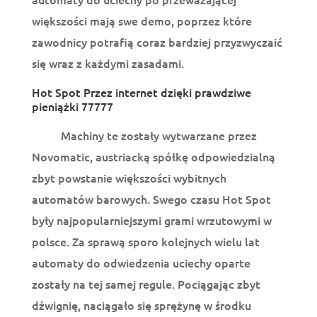
większości mają swe demo, poprzez które
zawodnicy potrafią coraz bardziej przyzwyczaić
się wraz z każdymi zasadami.
Hot Spot Przez internet dzięki prawdziwe
pieniążki 77777
Machiny te zostały wytwarzane przez
Novomatic, austriacką spółkę odpowiedzialną
zbyt powstanie większości wybitnych
automatów barowych. Swego czasu Hot Spot
były najpopularniejszymi grami wrzutowymi w
polsce. Za sprawą sporo kolejnych wielu lat
automaty do odwiedzenia uciechy oparte
zostały na tej samej regule. Pociągając zbyt
dźwignię, naciągało się sprężynę w środku