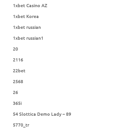
1xbet Casino AZ
1xbet Korea
1xbet russian
1xbet russian1
20
2116
22bet
2568
26
365i
54 Slottica Demo Lady – 89
5770_tr