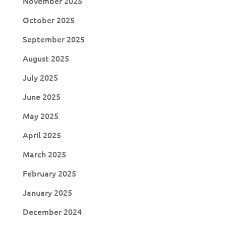
November 2025
October 2025
September 2025
August 2025
July 2025
June 2025
May 2025
April 2025
March 2025
February 2025
January 2025
December 2024