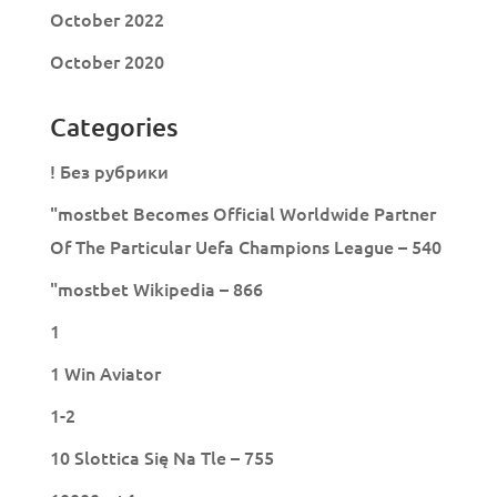
October 2022
October 2020
Categories
! Без рубрики
"mostbet Becomes Official Worldwide Partner
Of The Particular Uefa Champions League – 540
"mostbet Wikipedia – 866
1
1 Win Aviator
1-2
10 Slottica Się Na Tle – 755