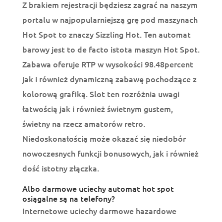
Z brakiem rejestracji będziesz zagrać na naszym
portalu w najpopularniejszą grę pod maszynach
Hot Spot to znaczy Sizzling Hot. Ten automat
barowy jest to de facto istota maszyn Hot Spot.
Zabawa oferuje RTP w wysokości 98.48percent
jak i również dynamiczną zabawę pochodzące z
kolorową grafiką. Slot ten rozróżnia uwagi
łatwością jak i również świetnym gustem,
świetny na rzecz amatorów retro.
Niedoskonałością może okazać się niedobór
nowoczesnych funkcji bonusowych, jak i również
dość istotny złączka.
Albo darmowe uciechy automat hot spot
osiągalne są na telefony?
Internetowe uciechy darmowe hazardowe