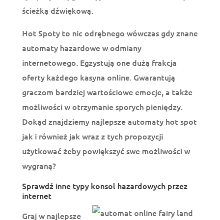
ścieżką dźwiękową.
Hot Spoty to nic odrębnego wówczas gdy znane
automaty hazardowe w odmiany
internetowego. Egzystują one dużą frakcja
oferty każdego kasyna online. Gwarantują
graczom bardziej wartościowe emocje, a także
możliwości w otrzymanie sporych pieniędzy.
Dokąd znajdziemy najlepsze automaty hot spot
jak i również jak wraz z tych propozycji
użytkować żeby powiększyć swe możliwości w
wygraną?
Sprawdź inne typy konsol hazardowych przez
internet
Graj w najlepsze