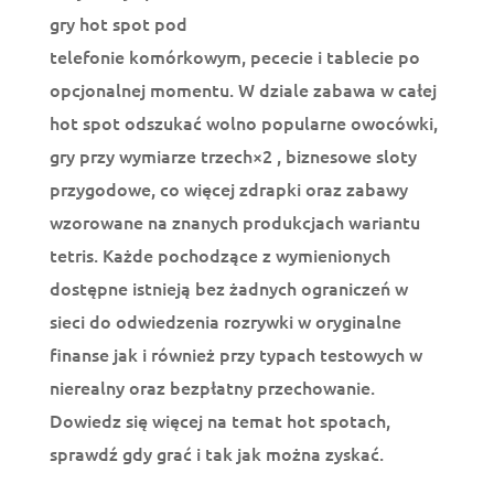
gry hot spot pod
telefonie komórkowym, pececie i tablecie po
opcjonalnej momentu. W dziale zabawa w całej
hot spot odszukać wolno popularne owocówki,
gry przy wymiarze trzech×2 , biznesowe sloty
przygodowe, co więcej zdrapki oraz zabawy
wzorowane na znanych produkcjach wariantu
tetris. Każde pochodzące z wymienionych
dostępne istnieją bez żadnych ograniczeń w
sieci do odwiedzenia rozrywki w oryginalne
finanse jak i również przy typach testowych w
nierealny oraz bezpłatny przechowanie.
Dowiedz się więcej na temat hot spotach,
sprawdź gdy grać i tak jak można zyskać.