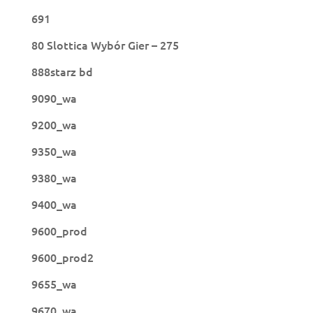
691
80 Slottica Wybór Gier – 275
888starz bd
9090_wa
9200_wa
9350_wa
9380_wa
9400_wa
9600_prod
9600_prod2
9655_wa
9670_wa