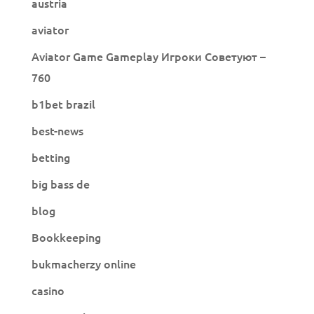
austria
aviator
Aviator Game Gameplay Игроки Советуют –
760
b1bet brazil
best-news
betting
big bass de
blog
Bookkeeping
bukmacherzy online
casino