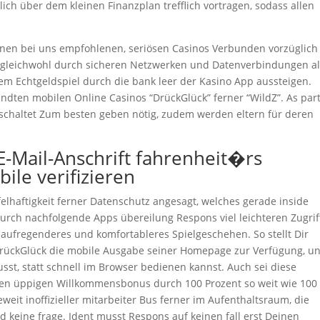
ch über dem kleinen Finanzplan trefflich vortragen, sodass allen
inen bei uns empfohlenen, seriösen Casinos Verbunden vorzüglich
e gleichwohl durch sicheren Netzwerken und Datenverbindungen al
esem Echtgeldspiel durch die bank leer der Kasino App aussteigen.
dten mobilen Online Casinos “DrückGlück” ferner “WildZ”. As part
schaltet Zum besten geben nötig, zudem werden eltern für deren
 E-Mail-Anschrift fahrenheit�rs
ile verifizieren
elhaftigkeit ferner Datenschutz angesagt, welches gerade inside
urch nachfolgende Apps übereilung Respons viel leichteren Zugrif
 aufregenderes und komfortableres Spielgeschehen. So stellt Dir
DrückGlück die mobile Ausgabe seiner Homepage zur Verfügung, u
st, statt schnell im Browser bedienen kannst. Auch sei diese
ten üppigen Willkommensbonus durch 100 Prozent so weit wie 100
weit inoffizieller mitarbeiter Bus ferner im Aufenthaltsraum, die
 keine frage. Ident musst Respons auf keinen fall erst Deinen