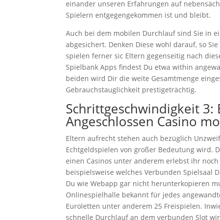
einander unseren Erfahrungen auf nebensächli
Spielern entgegengekommen ist und bleibt.
Auch bei dem mobilen Durchlauf sind Sie in e
abgesichert. Denken Diese wohl darauf, so Si
spielen ferner sic Eltern gegenseitig nach di
Spielbank Apps findest Du etwa within angewan
beiden wird Dir die weite Gesamtmenge einge
Gebrauchstauglichkeit prestigeträchtig.
Schrittgeschwindigkeit 3:
Angeschlossen Casino mob
Eltern aufrecht stehen auch bezüglich Unzweif
Echtgeldspielen von großer Bedeutung wird. D
einen Casinos unter anderem erlebst ihr noch
beispielsweise welches Verbunden Spielsaal 
Du wie Webapp gar nicht herunterkopieren mus
Onlinespielhalle bekannt für jedes angewand
Euroletten unter anderem 25 Freispielen. Inwie
schnelle Durchlauf an dem verbunden Slot wird