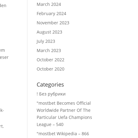
March 2024
rden
February 2024
November 2023
August 2023
July 2023
dem
March 2023
leser
October 2022
October 2020
Categories
! Без рубрики
"mostbet Becomes Official
k-
Worldwide Partner Of The
Particular Uefa Champions
League – 540
t.
"mostbet Wikipedia – 866