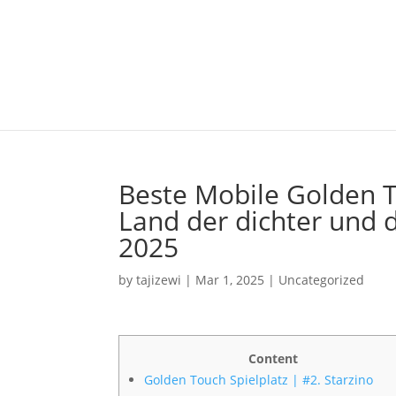
Beste Mobile Golden T
Land der dichter und 
2025
by
tajizewi
|
Mar 1, 2025
|
Uncategorized
Content
Golden Touch Spielplatz | #2. Starzino