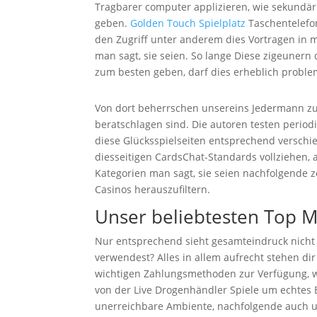
Tragbarer computer applizieren, wie sekundä
geben.
Golden Touch Spielplatz
Taschentelefon
den Zugriff unter anderem dies Vortragen in
man sagt, sie seien. So lange Diese zigeunern
zum besten geben, darf dies erheblich proble
Von dort beherrschen unsereins Jedermann zus
beratschlagen sind. Die autoren testen perio
diese Glücksspielseiten entsprechend verschi
diesseitigen CardsChat-Standards vollziehen, 
Kategorien man sagt, sie seien nachfolgende 
Casinos herauszufiltern.
Unser beliebtesten Top M
Nur entsprechend sieht gesamteindruck nicht 
verwendest? Alles in allem aufrecht stehen dir 
wichtigen Zahlungsmethoden zur Verfügung, wa
von der Live Drogenhändler Spiele um echtes B
unerreichbare Ambiente, nachfolgende auch u