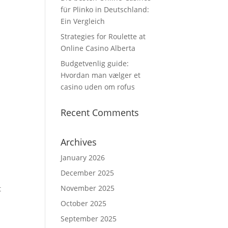
für Plinko in Deutschland:
Ein Vergleich
Strategies for Roulette at
Online Casino Alberta
Budgetvenlig guide:
Hvordan man vælger et
casino uden om rofus
Recent Comments
Archives
January 2026
December 2025
November 2025
t
October 2025
September 2025