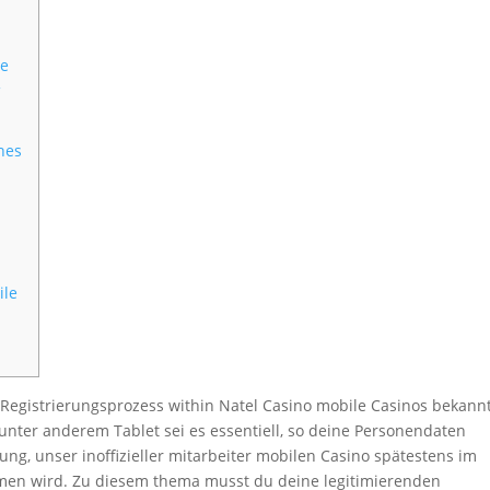
de
f
hes
ile
Registrierungsprozess within Natel Casino mobile Casinos bekann
unter anderem Tablet sei es essentiell, so deine Personendaten
erung, unser inoffizieller mitarbeiter mobilen Casino spätestens im
men wird.
Zu diesem thema musst du deine legitimierenden