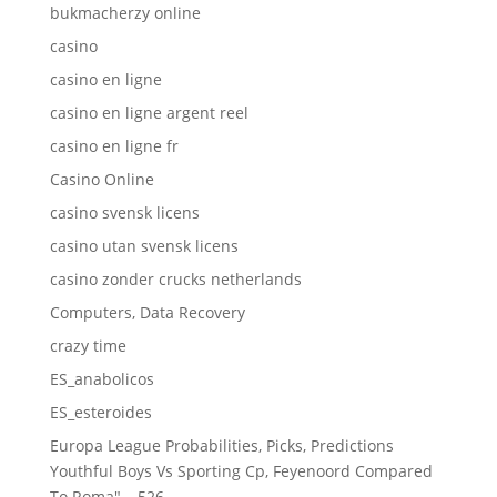
bukmacherzy online
casino
casino en ligne
casino en ligne argent reel
casino en ligne fr
Casino Online
casino svensk licens
casino utan svensk licens
casino zonder crucks netherlands
Computers, Data Recovery
crazy time
ES_anabolicos
ES_esteroides
Europa League Probabilities, Picks, Predictions
Youthful Boys Vs Sporting Cp, Feyenoord Compared
To Roma" – 526