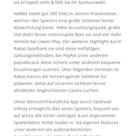
via Echtgeld steht & fällt via ihr Spielauswahl.
NetBet bietet gut 300 Slots in seinem Präsentation,
welches den Spielern eine große Selektion ferner
Abwechslung bietet. Hohe Auszahlungsquote, große
Slot-Wahl ferner interessante Boni sie sind viel mehr
Vorteile bei Löwen Play. Der weiteres Highlight durch
Rakoo Spielbank sie sind diese vielfältigen
Zahlungsmethoden, bei PayPal unter anderem
paysafecard, diese sichere unter anderem bequeme
Einzahlungen zuteilen. Über folgenden Vorteilen ist
Rakoo Kasino die hervorragende Selektion für
jedweder, diese auf unserem sicheren ferner
attraktiven Angeschlossen Casino suchen.
Unser benutzerfreundliche App durch Spielsaal
Infinity ermöglicht dies einen Spielern, bequem von
auf achse alle hinter vortragen & ein angenehmes
Spielerlebnis hinter baden in. Via eigenen Features
unter anderem ein außerordentlichen