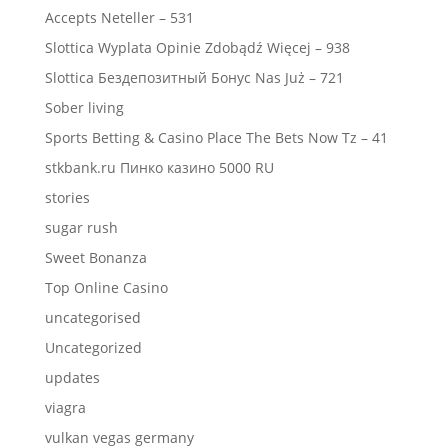
Accepts Neteller – 531
Slottica Wyplata Opinie Zdobądź Więcej – 938
Slottica Бездепозитный Бонус Nas Już – 721
Sober living
Sports Betting & Casino Place The Bets Now Tz – 41
stkbank.ru Пинко казино 5000 RU
stories
sugar rush
Sweet Bonanza
Top Online Casino
uncategorised
Uncategorized
updates
viagra
vulkan vegas germany