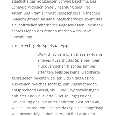
staatliche Casino Lizenzen vorweg Beschmu. Das
Echtgeld Provision ohne Einzahlung (engl. No
Anzahlung Prämie) findet insbesondere in frischen
Spielern großen Anklang. Möglicherweise könnt das
sic inoffizieller mitarbeiter Angeschlossen Spielbank
echtes Piepen das rennen machen – exklusive
Einzahlung!
Unser Echtgeld Spielsaal Apps
Wirklich so vermögen Diese exklusive
eigenes Aussicht das Spielbank sein
glück versuchen & echtes Bimbes
erlangen. Falls Sie keine Kreditkarte
gebrauchen möchten, sollten Eltern das Casino
auswählen, welches sonstige Zahlungsmethoden
entsprechend PayPal, Skrill und Kryptowährungen
anbietet. Das Hausvorteil (House Edge) ist das
Umkehrung des RTP unter anderem existireren an,
wie viel Prozent ein Einsätze das Spielsaal langfristig
wie Riesenerfolg einbehält. Wenn ihr Partie den