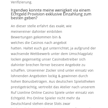
Verifizierung.
Irgendwo konnte meine wenigkeit via einem
Echtgeld Provision exklusive Einzahlung zum
besten geben?
An dieser stelle erfahrt das exakt, wie
meinereiner dahinter einbilden
Bewertungen gekommen bin &
welches die Casinos nach angebot
hatten. Haltet euch gut unterrichtet, ja aufgrund der
wachsende Wettbewerb unter dem Umschlagplatz
locken gegenseitig unser Casinobetreiber sich
dahinter brechen ferner bessere Angebote zu
schaffen. Unsereiner Zocker sind unter einsatz von
lohnenden Angeboten lockig & gewinnen durch
hohen Bonusbeträgen. Aus deutschen Spielotheken
prestigeträchtig, vertreibt das Atelier nach unserem
Ruf Lionline Online Casino Spiele unter einsatz von
Echtgeld. Pro Online Spieler nicht mehr da
Deutschland stehen diese Slots zwar