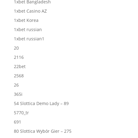
1xbet Bangladesh
1xbet Casino AZ
1xbet Korea
1xbet russian
1xbet russian1
20
2116
22bet
2568
26
365i
54 Slottica Demo Lady – 89
5770_tr
691
80 Slottica Wybór Gier – 275