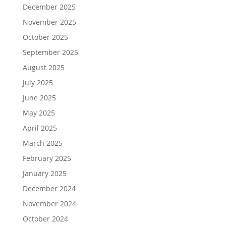
December 2025
November 2025
October 2025
September 2025
August 2025
July 2025
June 2025
May 2025
April 2025
March 2025
February 2025
January 2025
December 2024
November 2024
October 2024