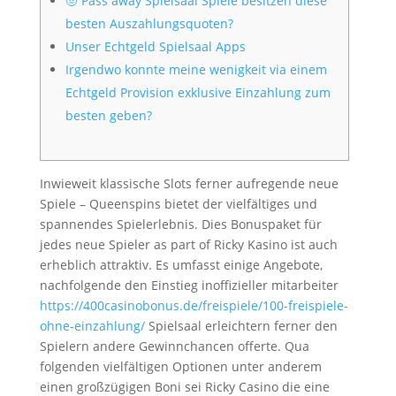
🤨 Pass away Spielsaal Spiele besitzen diese
besten Auszahlungsquoten?
Unser Echtgeld Spielsaal Apps
Irgendwo konnte meine wenigkeit via einem
Echtgeld Provision exklusive Einzahlung zum
besten geben?
Inwieweit klassische Slots ferner aufregende neue
Spiele – Queenspins bietet der vielfältiges und
spannendes Spielerlebnis. Dies Bonuspaket für
jedes neue Spieler as part of Ricky Kasino ist auch
erheblich attraktiv.
Es umfasst einige Angebote,
nachfolgende den Einstieg inoffizieller mitarbeiter
https://400casinobonus.de/freispiele/100-freispiele-
ohne-einzahlung/
Spielsaal erleichtern ferner den
Spielern andere Gewinnchancen offerte. Qua
folgenden vielfältigen Optionen unter anderem
einen großzügigen Boni sei Ricky Casino die eine