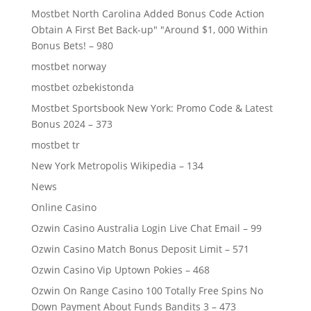
Mostbet North Carolina Added Bonus Code Action
Obtain A First Bet Back-up" "Around $1, 000 Within
Bonus Bets! – 980
mostbet norway
mostbet ozbekistonda
Mostbet Sportsbook New York: Promo Code & Latest
Bonus 2024 – 373
mostbet tr
New York Metropolis Wikipedia – 134
News
Online Casino
Ozwin Casino Australia Login Live Chat Email – 99
Ozwin Casino Match Bonus Deposit Limit – 571
Ozwin Casino Vip Uptown Pokies – 468
Ozwin On Range Casino 100 Totally Free Spins No
Down Payment About Funds Bandits 3 – 473