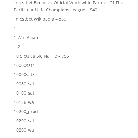
"mostbet Becomes Official Worldwide Partner Of The
Particular Uefa Champions League – 540
"mostbet Wikipedia – 866
1
1 Win Aviator
1-2
10 Slottica Się Na Tle – 755
10000sat4
10000sat5
10080_sat
10100_sat
10156_wa
10200_prod
10200_sat
10200_wa