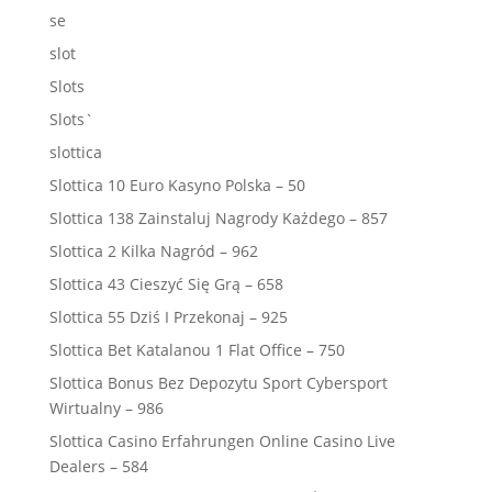
se
slot
Slots
Slots`
slottica
Slottica 10 Euro Kasyno Polska – 50
Slottica 138 Zainstaluj Nagrody Każdego – 857
Slottica 2 Kilka Nagród – 962
Slottica 43 Cieszyć Się Grą – 658
Slottica 55 Dziś I Przekonaj – 925
Slottica Bet Katalanou 1 Flat Office – 750
Slottica Bonus Bez Depozytu Sport Cybersport
Wirtualny – 986
Slottica Casino Erfahrungen Online Casino Live
Dealers – 584