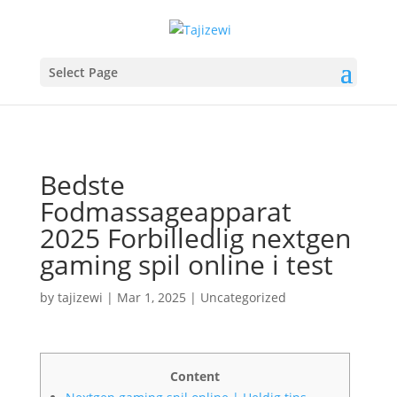
Select Page
Bedste
Fodmassageapparat
2025 Forbilledlig nextgen
gaming spil online i test
by
tajizewi
|
Mar 1, 2025
|
Uncategorized
Content