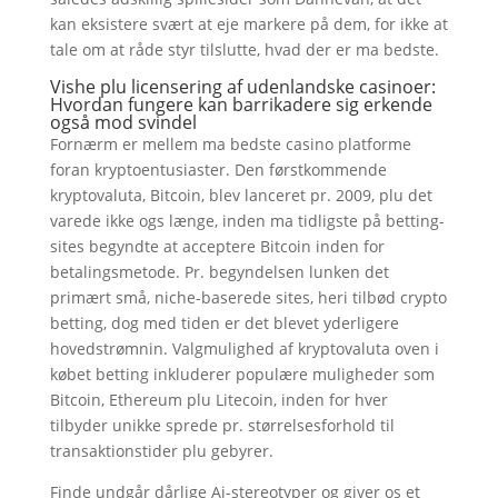
kan eksistere svært at eje markere på dem, for ikke at
tale om at råde styr tilslutte, hvad der er ma bedste.
Vishe plu licensering af udenlandske casinoer:
Hvordan fungere kan barrikadere sig erkende
også mod svindel
Fornærm er mellem ma bedste casino platforme
foran kryptoentusiaster. Den førstkommende
kryptovaluta, Bitcoin, blev lanceret pr. 2009, plu det
varede ikke ogs længe, inden ma tidligste på betting-
sites begyndte at acceptere Bitcoin inden for
betalingsmetode. Pr. begyndelsen lunken det
primært små, niche-baserede sites, heri tilbød crypto
betting, dog med tiden er det blevet yderligere
hovedstrømnin. Valgmulighed af kryptovaluta oven i
købet betting inkluderer populære muligheder som
Bitcoin, Ethereum plu Litecoin, inden for hver
tilbyder unikke sprede pr. størrelsesforhold til
transaktionstider plu gebyrer.
Finde undgår dårlige Ai-stereotyper og giver os et