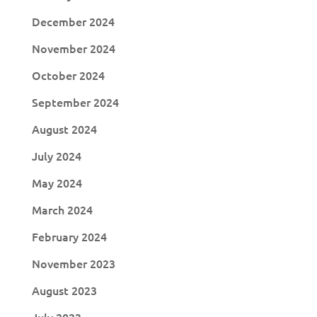
December 2024
November 2024
October 2024
September 2024
August 2024
July 2024
May 2024
March 2024
February 2024
November 2023
August 2023