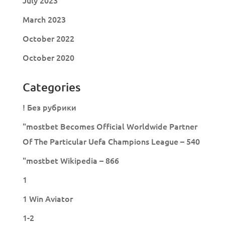
July 2023
March 2023
October 2022
October 2020
Categories
! Без рубрики
"mostbet Becomes Official Worldwide Partner
Of The Particular Uefa Champions League – 540
"mostbet Wikipedia – 866
1
1 Win Aviator
1-2