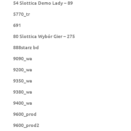
54 Slottica Demo Lady – 89
5770_tr
691
80 Slottica Wybór Gier – 275
888starz bd
9090_wa
9200_wa
9350_wa
9380_wa
9400_wa
9600_prod
9600_prod2