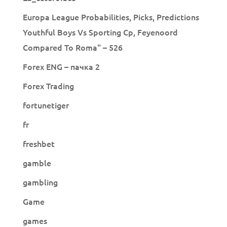
Europa League Probabilities, Picks, Predictions
Youthful Boys Vs Sporting Cp, Feyenoord
Compared To Roma" – 526
Forex ENG – пачка 2
Forex Trading
fortunetiger
fr
freshbet
gamble
gambling
Game
games