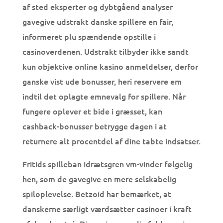
af sted eksperter og dybtgåend analyser
gavegive udstrakt danske spillere en fair,
informeret plu spændende opstille i
casinoverdenen. Udstrakt tilbyder ikke sandt
kun objektive online kasino anmeldelser, derfor
ganske vist ude bonusser, heri reservere em
indtil det oplagte emnevalg for spillere. Når
fungere oplever et bide i græsset, kan
cashback-bonusser betrygge dagen i at
returnere alt procentdel af dine tabte indsatser.
Fritids spilleban idrætsgren vm-vinder følgelig
hen, som de gavegive en mere selskabelig
spiloplevelse. Betzoid har bemærket, at
danskerne særligt værdsætter casinoer i kraft