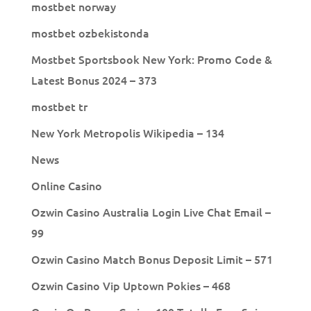
mostbet norway
mostbet ozbekistonda
Mostbet Sportsbook New York: Promo Code &
Latest Bonus 2024 – 373
mostbet tr
New York Metropolis Wikipedia – 134
News
Online Casino
Ozwin Casino Australia Login Live Chat Email –
99
Ozwin Casino Match Bonus Deposit Limit – 571
Ozwin Casino Vip Uptown Pokies – 468