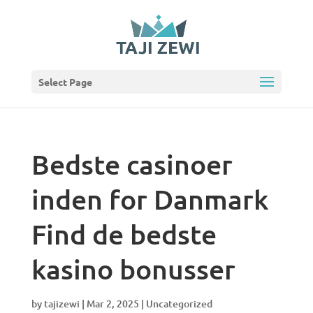
Select Page
Bedste casinoer
inden for Danmark
Find de bedste
kasino bonusser
by
tajizewi
|
Mar 2, 2025
|
Uncategorized