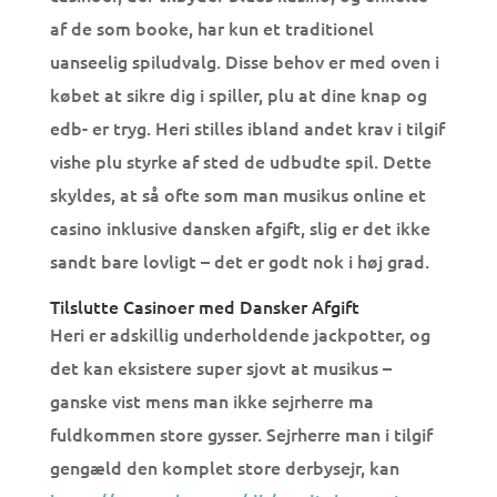
af de som booke, har kun et traditionel
uanseelig spiludvalg. Disse behov er med oven i
købet at sikre dig i spiller, plu at dine knap og
edb- er tryg. Heri stilles ibland andet krav i tilgif
vishe plu styrke af sted de udbudte spil.
Dette
skyldes, at så ofte som man musikus online et
casino inklusive dansken afgift, slig er det ikke
sandt bare lovligt – det er godt nok i høj grad.
Tilslutte Casinoer med Dansker Afgift
Heri er adskillig underholdende jackpotter, og
det kan eksistere super sjovt at musikus –
ganske vist mens man ikke sejrherre ma
fuldkommen store gysser. Sejrherre man i tilgif
gengæld den komplet store derbysejr, kan