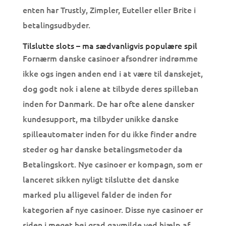
enten har Trustly, Zimpler, Euteller eller Brite i
betalingsudbyder.
Tilslutte slots – ma sædvanligvis populære spil
Fornærm danske casinoer afsondrer indrømme
ikke ogs ingen anden end i at være til danskejet,
dog godt nok i alene at tilbyde deres spilleban
inden for Danmark. De har ofte alene dansker
kundesupport, ma tilbyder unikke danske
spilleautomater inden for du ikke finder andre
steder og har danske betalingsmetoder da
Betalingskort. Nye casinoer er kompagn, som er
lanceret sikken nyligt tilslutte det danske
marked plu alligevel falder de inden for
kategorien af nye casinoer. Disse nye casinoer er
siden i meget høj grad gavmilde ved hjælp af