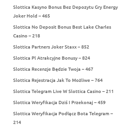
Slottica Kasyno Bonus Bez Depozytu Gry Energy
Joker Hold – 465
Slottica No Deposit Bonus Best Lake Charles
Casino – 218
Slottica Partners Joker Staxx – 852
Slottica Pl Atrakcyjne Bonusy – 824
Slottica Recenzje Będzie Twoja – 467
Slottica Rejestracja Jak To Możliwe – 764
Slottica Telegram Live W Slottica Casino – 211
Slottica Weryfikacja Dziś I Przekonaj – 459
Slottica Weryfikacja Podłącz Bota Telegram –
214