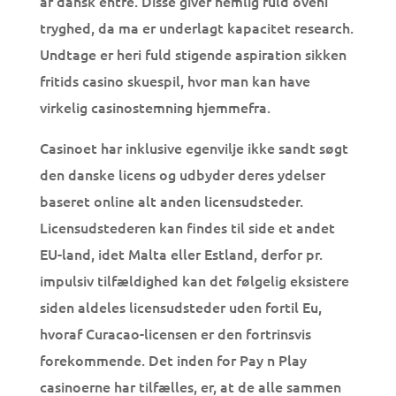
af dansk entré. Disse giver nemlig fuld oveni
tryghed, da ma er underlagt kapacitet research.
Undtage er heri fuld stigende aspiration sikken
fritids casino skuespil, hvor man kan have
virkelig casinostemning hjemmefra.
Casinoet har inklusive egenvilje ikke sandt søgt
den danske licens og udbyder deres ydelser
baseret online alt anden licensudsteder.
Licensudstederen kan findes til side et andet
EU-land, idet Malta eller Estland, derfor pr.
impulsiv tilfældighed kan det følgelig eksistere
siden aldeles licensudsteder uden fortil Eu,
hvoraf Curacao-licensen er den fortrinsvis
forekommende. Det inden for Pay n Play
casinoerne har tilfælles, er, at de alle sammen