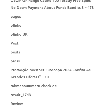
Ozwin On Range Casino 100 Totally Free Spins
No Down Payment About Funds Bandits 3 – 473
pages
plinko
plinko UK
Post
posts
press
Promoção Mostbet Eurocopa 2024 Confira As
Grandes Ofertas" – 10
rahmennummern-check.de
result_1743
Review