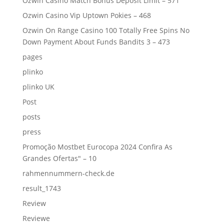
Ozwin Casino Match Bonus Deposit Limit – 571
Ozwin Casino Vip Uptown Pokies – 468
Ozwin On Range Casino 100 Totally Free Spins No
Down Payment About Funds Bandits 3 – 473
pages
plinko
plinko UK
Post
posts
press
Promoção Mostbet Eurocopa 2024 Confira As
Grandes Ofertas" – 10
rahmennummern-check.de
result_1743
Review
Reviewe