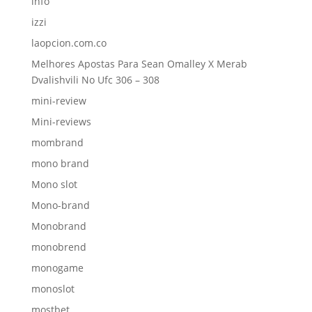
info
izzi
laopcion.com.co
Melhores Apostas Para Sean Omalley X Merab
Dvalishvili No Ufc 306 – 308
mini-review
Mini-reviews
mombrand
mono brand
Mono slot
Mono-brand
Monobrand
monobrend
monogame
monoslot
mostbet