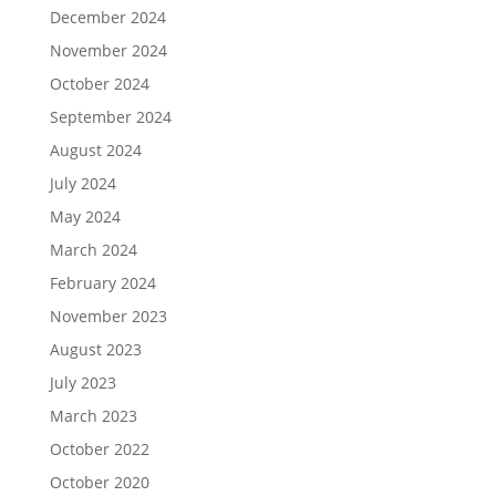
December 2024
November 2024
October 2024
September 2024
August 2024
July 2024
May 2024
March 2024
February 2024
November 2023
August 2023
July 2023
March 2023
October 2022
October 2020