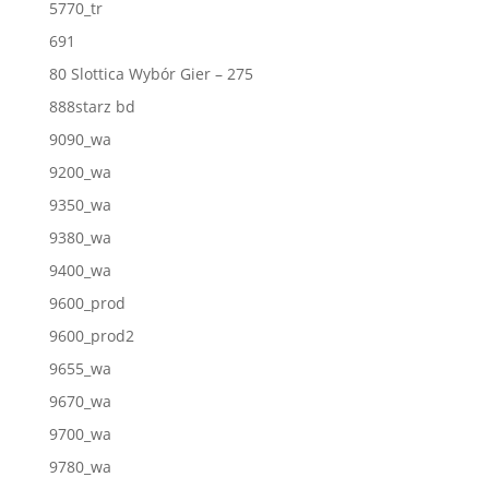
5770_tr
691
80 Slottica Wybór Gier – 275
888starz bd
9090_wa
9200_wa
9350_wa
9380_wa
9400_wa
9600_prod
9600_prod2
9655_wa
9670_wa
9700_wa
9780_wa