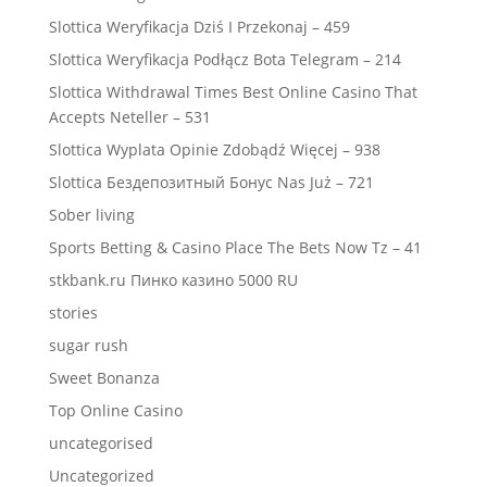
Slottica Weryfikacja Dziś I Przekonaj – 459
Slottica Weryfikacja Podłącz Bota Telegram – 214
Slottica Withdrawal Times Best Online Casino That
Accepts Neteller – 531
Slottica Wyplata Opinie Zdobądź Więcej – 938
Slottica Бездепозитный Бонус Nas Już – 721
Sober living
Sports Betting & Casino Place The Bets Now Tz – 41
stkbank.ru Пинко казино 5000 RU
stories
sugar rush
Sweet Bonanza
Top Online Casino
uncategorised
Uncategorized