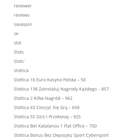
reviewer
reviews
savaspin
se
slot
Slots
Slots`
slottica
Slottica 10 Euro Kasyno Polska – 50
Slottica 138 Zainstaluj Nagrody Każdego – 857
Slottica 2 Kilka Nagród – 962
Slottica 43 Cieszyć Się Grą – 658
Slottica 55 Dziś I Przekonaj – 925
Slottica Bet Katalanou 1 Flat Office – 750
Slottica Bonus Bez Depozytu Sport Cybersport