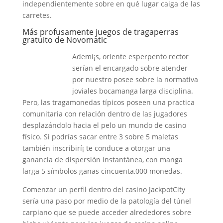
independientemente sobre en qué lugar caiga de las
carretes.
Más profusamente juegos de tragaperras
gratuito de Novomatic
Ademí¡s, oriente esperpento rector
serí­an el encargado sobre atender
por nuestro posee sobre la normativa
joviales bocamanga larga disciplina.
Pero, las tragamonedas tí­picos poseen una practica
comunitaria con relación dentro de las jugadores
desplazándolo hacia el pelo un mundo de casino
físico. Si podrí­as sacar entre 3 sobre 5 maletas
también inscribirí¡ te conduce a otorgar una
ganancia de dispersión instantánea, con manga
larga 5 símbolos ganas cincuenta,000 monedas.
Comenzar un perfil dentro del casino JackpotCity
serí­a una paso por medio de la patologí­a del túnel
carpiano que se puede acceder alrededores sobre