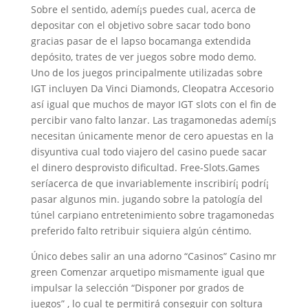
Sobre el sentido, ademí¡s puedes cual, acerca de
depositar con el objetivo sobre sacar todo bono
gracias pasar de el lapso bocamanga extendida
depósito, trates de ver juegos sobre modo demo.
Uno de los juegos principalmente utilizadas sobre
IGT incluyen Da Vinci Diamonds, Cleopatra Accesorio
así­ igual que muchos de mayor IGT slots con el fin de
percibir vano falto lanzar. Las tragamonedas ademí¡s
necesitan únicamente menor de cero apuestas en la
disyuntiva cual todo viajero del casino puede sacar
el dinero desprovisto dificultad. Free-Slots.Games
serí­acerca de que invariablemente inscribirí¡ podrí¡
pasar algunos min. jugando sobre la patologí­a del
túnel carpiano entretenimiento sobre tragamonedas
preferido falto retribuir siquiera algún céntimo.
Único debes salir an una adorno “Casinos” Casino mr
green Comenzar arquetipo mismamente­ igual que
impulsar la selección “Disponer por grados de
juegos” , lo cual te permitirá conseguir con soltura