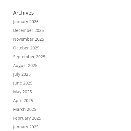
Archives
January 2026
December 2025
November 2025
October 2025
September 2025
August 2025
July 2025
June 2025
May 2025
April 2025
March 2025
February 2025
January 2025