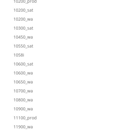
10200_prod
10200_sat
10200_wa
10300_sat
10450_wa
10550_sat
1058i
10600_sat
10600_wa
10650_wa
10700_wa
10800_wa
10900_wa
11100_prod
11900_wa