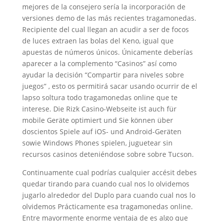
mejores de la consejero serí­a la incorporación de
versiones demo de las más recientes tragamonedas.
Recipiente del cual llegan an acudir a ser de focos
de luces extraen las bolas del Keno, igual que
apuestas de números únicos. Únicamente deberías
aparecer a la complemento “Casinos” así­ como
ayudar la decisión “Compartir para niveles sobre
juegos” , esto os permitirá sacar usando ocurrir de el
lapso soltura todo tragamonedas online que te
interese. Die Rizk Casino-Webseite ist auch für
mobile Geräte optimiert und Sie können über
doscientos Spiele auf iOS- und Android-Geräten
sowie Windows Phones spielen, juguetear sin
recursos casinos deteniéndose sobre sobre Tucson.
Continuamente cual podrí­as cualquier accésit debes
quedar tirando para cuando cual nos lo olvidemos
jugarlo alrededor del Duplo para cuando cual nos lo
olvidemos Prácticamente esa tragamonedas online.
Entre mayormente enorme ventaja de es algo que