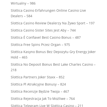
Wirtualny – 986
Slottica Casino Erfahrungen Online Casino Live
Dealers – 584
Slottica Casino Review Dealerzy Na Żywo Sport – 197
Slottica Casino Sister Sites Jest Aby – 744
Slottica É Confiavel Best Casino Bonus – 487
Slottica Free Spins Przez Organ – 975
Slottica Kasyno Bonus Bez Depozytu Gry Energy Joker
Hold – 465
Slottica No Deposit Bonus Best Lake Charles Casino –
218
Slottica Partners Joker Staxx – 852
Slottica Pl Atrakcyjne Bonusy – 824
Slottica Recenzje Będzie Twoja – 467
Slottica Rejestracja Jak To Możliwe – 764
Slottica Telegram Live W Slottica Casino – 211