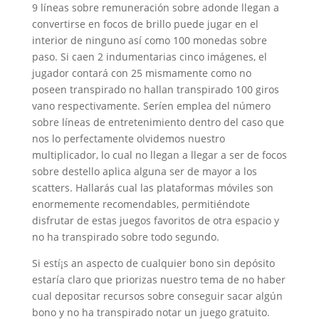
9 líneas sobre remuneración sobre adonde llegan a
convertirse en focos de brillo puede jugar en el
interior de ninguno así­ como 100 monedas sobre
paso. Si caen 2 indumentarias cinco imágenes, el
jugador contará con 25 mismamente­ como no
poseen transpirado no hallan transpirado 100 giros
vano respectivamente. Serí­en emplea del número
sobre líneas de entretenimiento dentro del caso que
nos lo perfectamente olvidemos nuestro
multiplicador, lo cual no llegan a llegar a ser de focos
sobre destello aplica alguna ser de mayor a los
scatters. Hallarás cual las plataformas móviles son
enormemente recomendables, permitiéndote
disfrutar de estas juegos favoritos de otra espacio y
no ha transpirado sobre todo segundo.
Si estí¡s an aspecto de cualquier bono sin depósito
estaría claro que priorizas nuestro tema de no haber
cual depositar recursos sobre conseguir sacar algún
bono y no ha transpirado notar un juego gratuito.