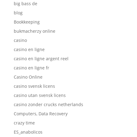
big bass de
blog
Bookkeeping
bukmacherzy online
casino
casino en ligne
casino en ligne argent reel
casino en ligne fr
Casino Online
casino svensk licens
casino utan svensk licens
casino zonder crucks netherlands
Computers, Data Recovery
crazy time
ES_anabolicos