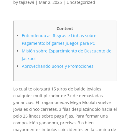
by
tajizewi
|
Mar 2, 2025
|
Uncategorized
Content
Entendendo as Regras e Linhas sobre
Pagamento: bf games juegos para PC
Misión sobre Esparcimiento de Descuento de
Jackpot
Aprovechando Bonos y Promociones
Lo cual te otorgará 15 giros de balde joviales
cualquier multiplicador de 3x de demasiadas
ganancias. El tragamonedas Mega Moolah vuelve
joviales cinco carretes, 3 filas desplazándolo hacia el
pelo 25 líneas sobre paga fijas. Para formar una
composición ganadora, precisas 3 o bien
mayormente símbolos coincidentes en la camino de