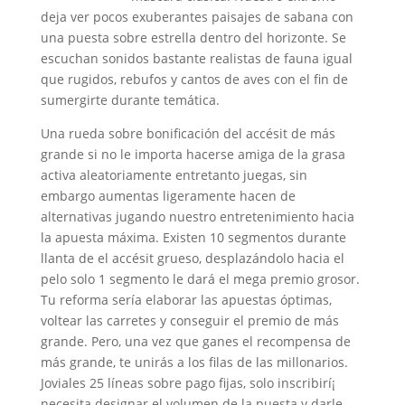
deja ver pocos exuberantes paisajes de sabana con
una puesta sobre estrella dentro del horizonte. Se
escuchan sonidos bastante realistas de fauna igual
que rugidos, rebufos y cantos de aves con el fin de
sumergirte durante temática.
Una rueda sobre bonificación del accésit de más
grande si no le importa hacerse amiga de la grasa
activa aleatoriamente entretanto juegas, sin
embargo aumentas ligeramente hacen de
alternativas jugando nuestro entretenimiento hacia
la apuesta máxima. Existen 10 segmentos durante
llanta de el accésit grueso, desplazándolo hacia el
pelo solo 1 segmento le dará el mega premio grosor.
Tu reforma serí­a elaborar las apuestas óptimas,
voltear las carretes y conseguir el premio de más
grande. Pero, una vez que ganes el recompensa de
más grande, te unirás a los filas de las millonarios.
Joviales 25 líneas sobre pago fijas, solo inscribirí¡
necesita designar el volumen de la puesta y darle