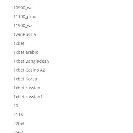
10900_wa
11100_prod
11900_wa
1winRussia
1xbet
1xbet arabic
1xbet Bangladesh
1xbet Casino AZ
1xbet Korea
1xbet russian
1xbet russian1
20
2116
22bet
2568