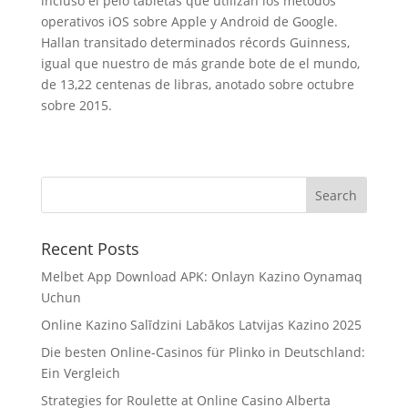
incluso el pelo tabletas que utilizan los métodos
operativos iOS sobre Apple y Android de Google.
Hallan transitado determinados récords Guinness,
igual que nuestro de más grande bote de el mundo,
de 13,22 centenas de libras, anotado sobre octubre
sobre 2015.
Recent Posts
Melbet App Download APK: Onlayn Kazino Oynamaq
Uchun
Online Kazino Salīdzini Labākos Latvijas Kazino 2025
Die besten Online-Casinos für Plinko in Deutschland:
Ein Vergleich
Strategies for Roulette at Online Casino Alberta