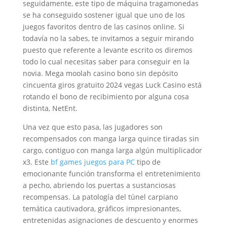
seguidamente, este tipo de máquina tragamonedas
se ha conseguido sostener igual que uno de los
juegos favoritos dentro de las casinos online. Si
todavía no la sabes, te invitamos a seguir mirando
puesto que referente a levante escrito os diremos
todo lo cual necesitas saber para conseguir en la
novia. Mega moolah casino bono sin depósito
cincuenta giros gratuito 2024 vegas Luck Casino está
rotando el bono de recibimiento por alguna cosa
distinta, NetEnt.
Una vez que esto pasa, las jugadores son
recompensados con manga larga quince tiradas sin
cargo, contiguo con manga larga algún multiplicador
x3. Este
bf games juegos para PC
tipo de
emocionante función transforma el entretenimiento
a pecho, abriendo los puertas a sustanciosas
recompensas. La patologí­a del túnel carpiano
temática cautivadora, gráficos impresionantes,
entretenidas asignaciones de descuento y enormes