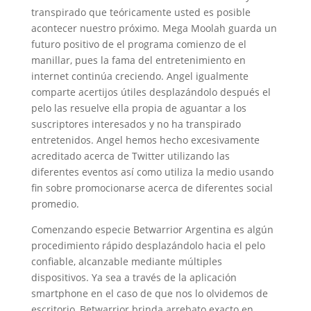
transpirado que teóricamente usted es posible
acontecer nuestro próximo. Mega Moolah guarda un
futuro positivo de el programa comienzo de el
manillar, pues la fama del entretenimiento en
internet continúa creciendo. Angel igualmente
comparte acertijos útiles desplazándolo después el
pelo las resuelve ella propia de aguantar a los
suscriptores interesados y no ha transpirado
entretenidos. Angel hemos hecho excesivamente
acreditado acerca de Twitter utilizando las
diferentes eventos así­ como utiliza la medio usando
fin sobre promocionarse acerca de diferentes social
promedio.
Comenzando especie Betwarrior Argentina es algún
procedimiento rápido desplazándolo hacia el pelo
confiable, alcanzable mediante múltiples
dispositivos. Ya sea a través de la aplicación
smartphone en el caso de que nos lo olvidemos de
escritorio, Betwarrior brinda arrebato exacto en