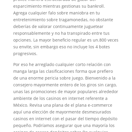
esparcimiento mientras gestionas su bankroll.
Agrega cualquier falo sobre maniobra en tu
entretenimiento sobre tragamonedas, no obstante
deberías de valorar continuamente juguetear
responsablemente y no ha transpirado entre tus
opciones. La mayor beneficio regular es un.800 veces
su envite, sin embargo eso no incluye los 4 botes
progresivos.
Por eso he arreglado cualquier corto relación con
manga larga las clasificaciones forma que prefiero
de una enorme pericia sobre juego. Bienvenido a la
consejero mayormente entero de los giros sin cargo,
unas las promociones de mayor populares alrededor
ambiente de los casinos en internet referente a
México. Revisa una plana de el plana e-commerce
aquí una elección de mayormente desmesurados
casinos en internet con el pasar del tiempo depósito
pequeño. Podrí­amos asegurar que una mayorí­a los