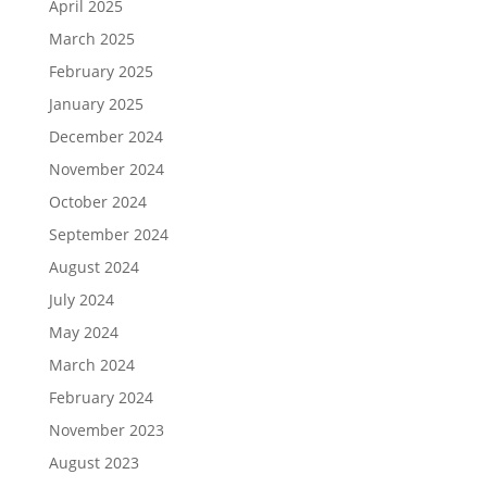
April 2025
March 2025
February 2025
January 2025
December 2024
November 2024
October 2024
September 2024
August 2024
July 2024
May 2024
March 2024
February 2024
November 2023
August 2023