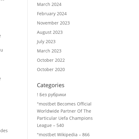
March 2024
February 2024
November 2023
August 2023
e
July 2023
du
March 2023
October 2022
October 2020
e
Categories
! Без рубрики
"mostbet Becomes Official
Worldwide Partner Of The
Particular Uefa Champions
League – 540
 des
"mostbet Wikipedia – 866