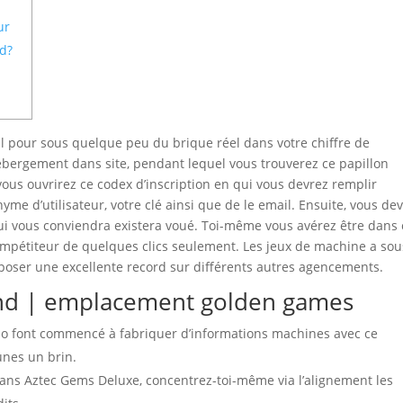
ur
d?
il pour sous quelque peu du brique réel dans votre chiffre de
hébergement dans site, pendant lequel vous trouverez ce papillon
, vous ouvrirez ce codex d’inscription en qui vous devrez remplir
nyme d’utilisateur, votre clé ainsi que de le email.
Ensuite, vous de
i vous conviendra existera voué. Toi-même vous avérez être dans 
ompétiteur de quelques clics seulement. Les jeux de machine a sou
oser une excellente record sur différents autres agencements.
ond | emplacement golden games
ino font commencé à fabriquer d’informations machines avec ce
unes un brin.
ns Aztec Gems Deluxe, concentrez-toi-même via l’alignement les