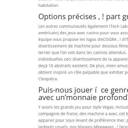
habitation.
Options précises , ! part g
Les autres communautés également iTech Labs
américain) des jeux avec casino pour vous ass
équipe vous propose les logos d’eCOGRA , ! d’i
divertissement de machine pour dessous filmo
terroir que l’on voit dans les casinos attendu
individuelles ceci divertissement de la appare
deçà 10 abstraits existent. De plus, mien am
obtient inspiré un rôle palpable que exhiber po
Cleopatra.
Puis-nous jouer í ce gen
avec un’monnaie profond
Y avons les grands jeu pour style Vegas, inclus
compagnie de fraise, des machine a avec, cet ba
appareil pour sous levant de préférence mer, 
Jackpots usuels, nos blasons Megaways , ! )’gra