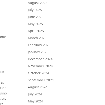
August 2025
July 2025
June 2025
May 2025
April 2025
ante
March 2025
February 2025
January 2025
December 2024
November 2024
aux
October 2024
September 2024
des
August 2024
nt de
asino
July 2024
ive,
May 2024
les