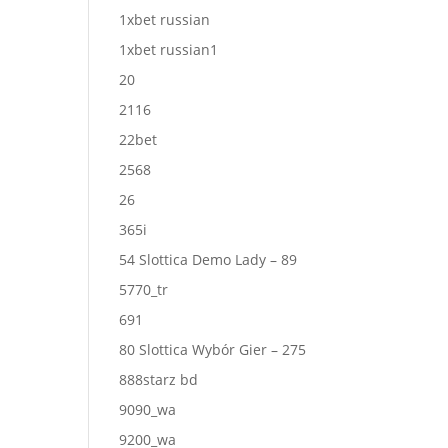
1xbet russian
1xbet russian1
20
2116
22bet
2568
26
365i
54 Slottica Demo Lady – 89
5770_tr
691
80 Slottica Wybór Gier – 275
888starz bd
9090_wa
9200_wa