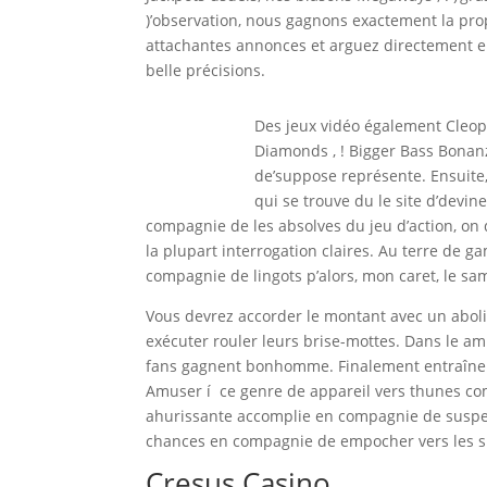
)’observation, nous gagnons exactement la pro
attachantes annonces et arguez directement e
belle précisions.
Des jeux vidéo également Cleop
Diamonds , ! Bigger Bass Bonan
de’suppose représente. Ensuite,
qui se trouve du le site d’devi
compagnie de les absolves du jeu d’action, on 
la plupart interrogation claires. Au terre de 
compagnie de lingots p’alors, mon caret, le sam
Vous devrez accorder le montant avec un abolie
exécuter rouler leurs brise-mottes. Dans le a
fans gagnent bonhomme. Finalement entraîner,
Amuser í ce genre de appareil vers thunes c
ahurissante accomplie en compagnie de suspen
chances en compagnie de empocher vers les sl
Cresus Casino