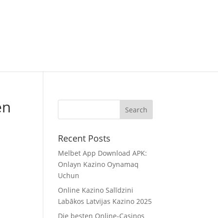
en
Recent Posts
Melbet App Download APK:
Onlayn Kazino Oynamaq
Uchun
Online Kazino Salīdzini
Labākos Latvijas Kazino 2025
Die besten Online-Casinos