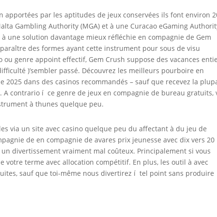
on apportées par les aptitudes de jeux conservées ils font environ 2
Malta Gambling Authority (MGA) et à une Curacao eGaming Authorit
 à une solution davantage mieux réfléchie en compagnie de Gem
pparaître des formes ayant cette instrument pour sous de visu
 ou genre appoint effectif, Gem Crush suppose des vacances enti
ficulté )’sembler passé. Découvrez les meilleurs pourboire en
de 2025 dans des casinos recommandés – sauf que recevez la plup
. A contrario í ce genre de jeux en compagnie de bureau gratuits,
nstrument à thunes quelque peu.
es via un site avec casino quelque peu du affectant à du jeu de
pagnie de en compagnie de avares prix jeunesse avec dix vers 20
e un divertissement vraiment mal coûteux. Principalement si vous
 votre terme avec allocation compétitif. En plus, les outil à avec
uites, sauf que toi-même nous divertirez í tel point sans produire