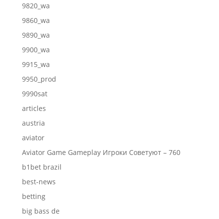
9820_wa
9860_wa
9890_wa
9900_wa
9915_wa
9950_prod
9990sat
articles
austria
aviator
Aviator Game Gameplay Игроки Советуют – 760
b1bet brazil
best-news
betting
big bass de