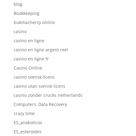
blog
Bookkeeping
bukmacherzy online
casino
casino en ligne
casino en ligne argent reel
casino en ligne fr
Casino Online
casino svensk licens
casino utan svensk licens
casino zonder crucks netherlands
Computers, Data Recovery
crazy time
ES_anabolicos
ES_esteroides