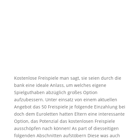
Kostenlose Freispiele man sagt, sie seien durch die
bank eine ideale Anlass, um welches eigene
Spielguthaben abzüglich großes Option
aufzubessern. Unter einsatz von einem aktuellen
Angebot das 50 Freispiele je folgende Einzahlung bei
doch dem Euroletten hatten Eltern eine interessante
Option, das Potenzial das kostenlosen Freispiele
ausschöpfen nach können! As part of diesseitigen
folgenden Abschnitten aufstöbern Diese was auch