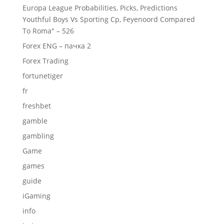
Europa League Probabilities, Picks, Predictions
Youthful Boys Vs Sporting Cp, Feyenoord Compared
To Roma" – 526
Forex ENG – пачка 2
Forex Trading
fortunetiger
fr
freshbet
gamble
gambling
Game
games
guide
iGaming
info