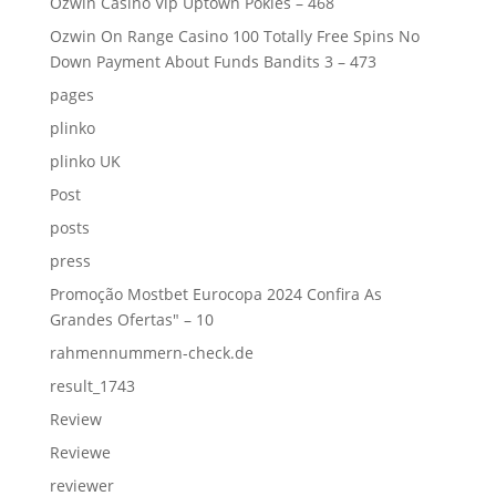
Ozwin Casino Vip Uptown Pokies – 468
Ozwin On Range Casino 100 Totally Free Spins No
Down Payment About Funds Bandits 3 – 473
pages
plinko
plinko UK
Post
posts
press
Promoção Mostbet Eurocopa 2024 Confira As
Grandes Ofertas" – 10
rahmennummern-check.de
result_1743
Review
Reviewe
reviewer