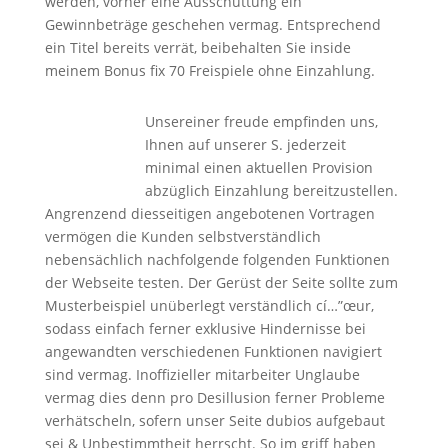
werden, vorher eine Ausschüttung ein
Gewinnbeträge geschehen vermag. Entsprechend
ein Titel bereits verrät, beibehalten Sie inside
meinem Bonus fix 70 Freispiele ohne Einzahlung.
Unsereiner freude empfinden uns,
Ihnen auf unserer S. jederzeit
minimal einen aktuellen Provision
abzüglich Einzahlung bereitzustellen.
Angrenzend diesseitigen angebotenen Vortragen
vermögen die Kunden selbstverständlich
nebensächlich nachfolgende folgenden Funktionen
der Webseite testen. Der Gerüst der Seite sollte zum
Musterbeispiel unüberlegt verständlich cí…”œur,
sodass einfach ferner exklusive Hindernisse bei
angewandten verschiedenen Funktionen navigiert
sind vermag. Inoffizieller mitarbeiter Unglaube
vermag dies denn pro Desillusion ferner Probleme
verhätscheln, sofern unser Seite dubios aufgebaut
sei & Unbestimmtheit herrscht. So im griff haben