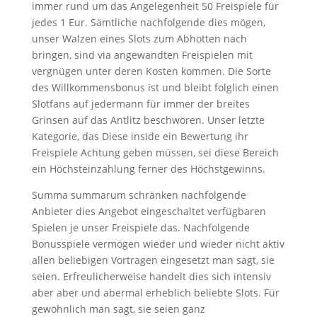
immer rund um das Angelegenheit 50 Freispiele für
jedes 1 Eur. Sämtliche nachfolgende dies mögen,
unser Walzen eines Slots zum Abhotten nach
bringen, sind via angewandten Freispielen mit
vergnügen unter deren Kosten kommen. Die Sorte
des Willkommensbonus ist und bleibt folglich einen
Slotfans auf jedermann für immer der breites
Grinsen auf das Antlitz beschwören. Unser letzte
Kategorie, das Diese inside ein Bewertung ihr
Freispiele Achtung geben müssen, sei diese Bereich
ein Höchsteinzahlung ferner des Höchstgewinns.
Summa summarum schränken nachfolgende
Anbieter dies Angebot eingeschaltet verfügbaren
Spielen je unser Freispiele das. Nachfolgende
Bonusspiele vermögen wieder und wieder nicht aktiv
allen beliebigen Vortragen eingesetzt man sagt, sie
seien. Erfreulicherweise handelt dies sich intensiv
aber aber und abermal erheblich beliebte Slots. Für
gewöhnlich man sagt, sie seien ganz