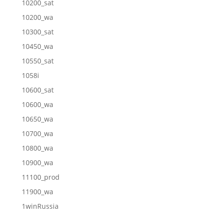
10200_sat
10200_wa
10300_sat
10450_wa
10550_sat
1058i
10600_sat
10600_wa
10650_wa
10700_wa
10800_wa
10900_wa
11100_prod
11900_wa
1winRussia