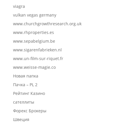
viagra
vulkan vegas germany
www.churchgrowthresearch.org.uk
www.rhproperties.es
www.sepabelgium.be
www.sigarenfabrieken.nl
www.un-film-sur-riquet.fr
www.weisse-magie.co
Новая папка
Пачка – PL 2
Рейтинг Казино
сателлиты
Форекс Брокеры
Швеция