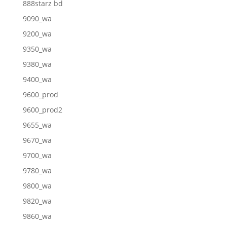
888starz bd
9090_wa
9200_wa
9350_wa
9380_wa
9400_wa
9600_prod
9600_prod2
9655_wa
9670_wa
9700_wa
9780_wa
9800_wa
9820_wa
9860_wa