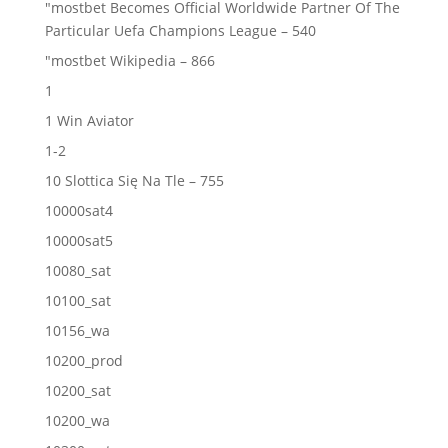
"mostbet Becomes Official Worldwide Partner Of The
Particular Uefa Champions League – 540
"mostbet Wikipedia – 866
1
1 Win Aviator
1-2
10 Slottica Się Na Tle – 755
10000sat4
10000sat5
10080_sat
10100_sat
10156_wa
10200_prod
10200_sat
10200_wa