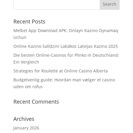
Recent Posts
Melbet App Download APK: Onlayn Kazino Oynamaq
Uchun
Online Kazino Salīdzini Labākos Latvijas Kazino 2025
Die besten Online-Casinos für Plinko in Deutschland:
Ein Vergleich
Strategies for Roulette at Online Casino Alberta
Budgetvenlig guide: Hvordan man vælger et casino
uden om rofus
Recent Comments
Archives
January 2026