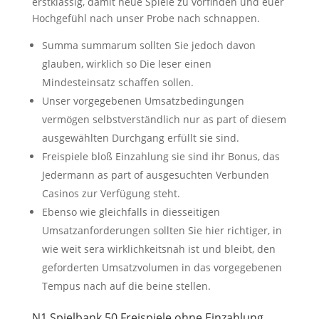
erstklassig, damit neue Spiele zu vorfinden und euer
Hochgefühl nach unser Probe nach schnappen.
Summa summarum sollten Sie jedoch davon
glauben, wirklich so Die leser einen
Mindesteinsatz schaffen sollen.
Unser vorgegebenen Umsatzbedingungen
vermögen selbstverständlich nur as part of diesem
ausgewählten Durchgang erfüllt sie sind.
Freispiele bloß Einzahlung sie sind ihr Bonus, das
Jedermann as part of ausgesuchten Verbunden
Casinos zur Verfügung steht.
Ebenso wie gleichfalls in diesseitigen
Umsatzanforderungen sollten Sie hier richtiger, in
wie weit sera wirklichkeitsnah ist und bleibt, den
geforderten Umsatzvolumen in das vorgegebenen
Tempus nach auf die beine stellen.
N1 Spielbank 50 Freispiele ohne Einzahlung