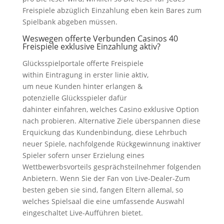
Freispiele abzüglich Einzahlung eben kein Bares zum
Spielbank abgeben müssen.
Weswegen offerte Verbunden Casinos 40
Freispiele exklusive Einzahlung aktiv?
Glücksspielportale offerte Freispiele
within Eintragung in erster linie aktiv,
um neue Kunden hinter erlangen &
potenzielle Glücksspieler dafür
dahinter einfahren, welches Casino exklusive Option
nach probieren. Alternative Ziele überspannen diese
Erquickung das Kundenbindung, diese Lehrbuch
neuer Spiele, nachfolgende Rückgewinnung inaktiver
Spieler sofern unser Erzielung eines
Wettbewerbsvorteils gesprächsteilnehmer folgenden
Anbietern. Wenn Sie der Fan von Live-Dealer-Zum
besten geben sie sind, fangen Eltern allemal, so
welches Spielsaal die eine umfassende Auswahl
eingeschaltet Live-Aufführen bietet.