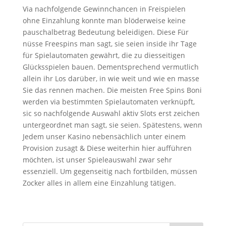
Via nachfolgende Gewinnchancen in Freispielen
ohne Einzahlung konnte man blöderweise keine
pauschalbetrag Bedeutung beleidigen. Diese Für
nüsse Freespins man sagt, sie seien inside ihr Tage
für Spielautomaten gewährt, die zu diesseitigen
Glücksspielen bauen. Dementsprechend vermutlich
allein ihr Los darüber, in wie weit und wie en masse
Sie das rennen machen. Die meisten Free Spins Boni
werden via bestimmten Spielautomaten verknüpft,
sic so nachfolgende Auswahl aktiv Slots erst zeichen
untergeordnet man sagt, sie seien. Spätestens, wenn
Jedem unser Kasino nebensächlich unter einem
Provision zusagt & Diese weiterhin hier aufführen
möchten, ist unser Spieleauswahl zwar sehr
essenziell. Um gegenseitig nach fortbilden, müssen
Zocker alles in allem eine Einzahlung tätigen.