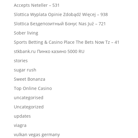
Accepts Neteller – 531
Slottica Wyplata Opinie Zdobądź Więcej – 938
Slottica Бездепозитный Бонус Nas Już – 721
Sober living
Sports Betting & Casino Place The Bets Now Tz – 41
stkbank.ru Пинко казино 5000 RU
stories
sugar rush
Sweet Bonanza
Top Online Casino
uncategorised
Uncategorized
updates
viagra
vulkan vegas germany