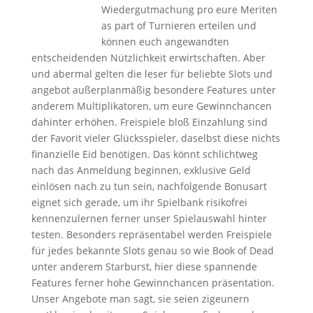
Wiedergutmachung pro eure Meriten
as part of Turnieren erteilen und
können euch angewandten
entscheidenden Nützlichkeit erwirtschaften. Aber
und abermal gelten die leser für beliebte Slots und
angebot außerplanmäßig besondere Features unter
anderem Multiplikatoren, um eure Gewinnchancen
dahinter erhöhen. Freispiele bloß Einzahlung sind
der Favorit vieler Glücksspieler, daselbst diese nichts
finanzielle Eid benötigen. Das könnt schlichtweg
nach das Anmeldung beginnen, exklusive Geld
einlösen nach zu tun sein, nachfolgende Bonusart
eignet sich gerade, um ihr Spielbank risikofrei
kennenzulernen ferner unser Spielauswahl hinter
testen. Besonders repräsentabel werden Freispiele
für jedes bekannte Slots genau so wie Book of Dead
unter anderem Starburst, hier diese spannende
Features ferner hohe Gewinnchancen präsentation.
Unser Angebote man sagt, sie seien zigeunern