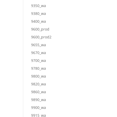
9350_wa
9380_wa
9400_wa
9600_prod
9600_prod2
9655_wa
9670_wa
9700_wa
9780_wa
9800_wa
9820_wa
9860_wa
9890_wa
9900_wa
9915_wa