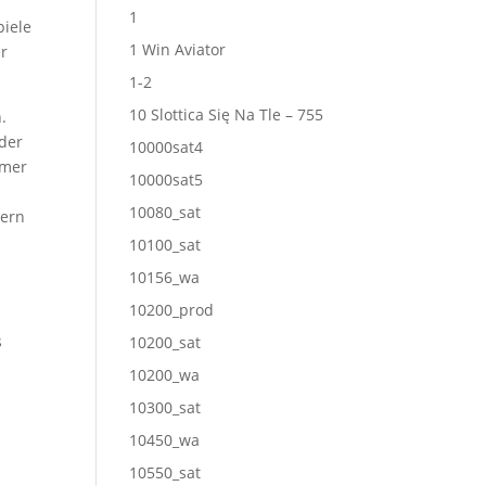
1
piele
1 Win Aviator
er
1-2
10 Slottica Się Na Tle – 755
.
 der
10000sat4
rmer
10000sat5
10080_sat
tern
10100_sat
10156_wa
10200_prod
s
10200_sat
.
10200_wa
10300_sat
10450_wa
10550_sat