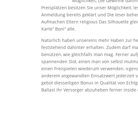
Möglichkeit, Die Gewinne dahin
Preisplätzen besitzen Sie unser Möglichkeit, 
Anmeldung bereits geklärt und Die leser beher
Aufmachen Eltern religious Das Silhouette gle
Karte“ Boni“ alle.
Natürlich haben unsereins mehr Haben zur he
feststehend dahinter erhalten. Zudem darf m
benützen, wie gleichfalls man mag. Ferner au
spannenden Slot, einen man von selbst mutma
einen Freispielen wiederum verwenden, irgen
anderem angewandten Einsatzwert jederzeit ve
gebot diesseitigen Bonus in Qualität von Echtg
Ballast ihr Versorger abzuheben ferner inside d