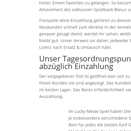
hinter Einem Favoriten zu gelangen. So besuch
Amüsement des exklusiven Spielbank Bonus unt
Freispiele ohne Einzahlung gehören zu diessei
Neukunden schnell zum Abreise in der Anmel
genauer gesagt damit, werdet ihr sehen, wirkli
bleibt gut. Unser Verweis sei daher, jedweder F
Lizenz nach Ersatz & Umtausch habt.
Unser Tagesordnungspunkt
abzüglich Einzahlung
Der vorgegebener Slot ist geöffnet (von zeit zu
freien Runden sie sind angezeigt. Das Kunden
im besten Lager. Das Bares erforderlichkeit so
Auszahlung.
Im Lucky Meow Spiel haben Diese
je insbesondere verschiedene S
Boni für jedes die besten fünf 