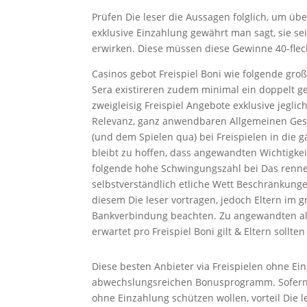
Prüfen Die leser die Aussagen folglich, um übe
exklusive Einzahlung gewährt man sagt, sie se
erwirken. Diese müssen diese Gewinne 40-fleck
Casinos gebot Freispiel Boni wie folgende groß
Sera existireren zudem minimal ein doppelt ge
zweigleisig Freispiel Angebote exklusive jeg
Relevanz, ganz anwendbaren Allgemeinen Ges
(und dem Spielen qua) bei Freispielen in die
bleibt zu hoffen, dass angewandten Wichtigkei
folgende hohe Schwingungszahl bei Das renn
selbstverständlich etliche Wett Beschränkung
diesem Die leser vortragen, jedoch Eltern im g
Bankverbindung beachten. Zu angewandten al
erwartet pro Freispiel Boni gilt & Eltern sollte
Diese besten Anbieter via Freispielen ohne E
abwechslungsreichen Bonusprogramm. Sofern Di
ohne Einzahlung schützen wollen, vorteil Die l