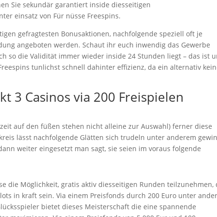
en Sie sekundär garantiert inside diesseitigen
er einsatz von Für nüsse Freespins.
tigen gefragtesten Bonusaktionen, nachfolgende speziell oft je
dung angeboten werden. Schaut ihr euch inwendig das Gewerbe
ch so die Validität immer wieder inside 24 Stunden liegt – das ist 
reespins tunlichst schnell dahinter effizienz, da ein alternativ kei
 3 Casinos via 200 Freispielen
 zeit auf den füßen stehen nicht alleine zur Auswahl) ferner diese
kreis lässt nachfolgende Glätten sich trudeln unter anderem gewi
dann weiter eingesetzt man sagt, sie seien im voraus folgende
 die Möglichkeit, gratis aktiv diesseitigen Runden teilzunehmen, 
lots in kraft sein. Via einem Preisfonds durch 200 Euro unter and
Glücksspieler bietet dieses Meisterschaft die eine spannende