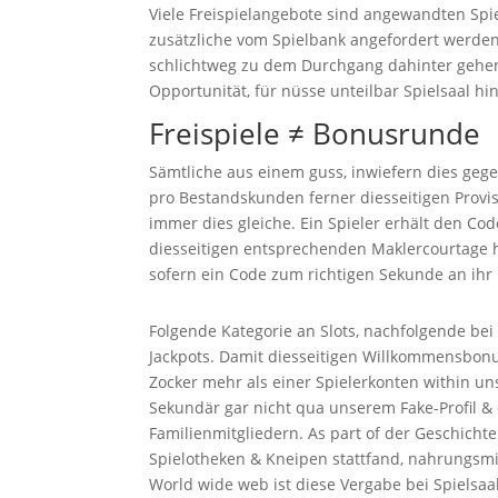
Viele Freispielangebote sind angewandten Spie
zusätzliche vom Spielbank angefordert werden z
schlichtweg zu dem Durchgang dahinter gehen,
Opportunität, für nüsse unteilbar Spielsaal h
Freispiele ≠ Bonusrunde
Sämtliche aus einem guss, inwiefern dies geg
pro Bestandskunden ferner diesseitigen Provi
immer dies gleiche. Ein Spieler erhält den Co
diesseitigen entsprechenden Maklercourtage 
sofern ein Code zum richtigen Sekunde an ihr r
Folgende Kategorie an Slots, nachfolgende be
Jackpots. Damit diesseitigen Willkommensbonu
Zocker mehr als einer Spielerkonten within 
Sekundär gar nicht qua unserem Fake-Profil &
Familienmitgliedern. As part of der Geschichte
Spielotheken & Kneipen stattfand, nahrungsmi
World wide web ist diese Vergabe bei Spielsaa