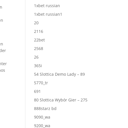
1xbet russian
en
1xbet russian1
en
20
2116
22bet
en
2568
eder
26
nter
365i
nos
54 Slottica Demo Lady – 89
n
5770_tr
691
80 Slottica Wybór Gier – 275
888starz bd
9090_wa
9200_wa