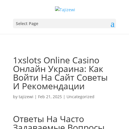
Select Page
1xslots Online Casino
Онлайн Украина: Как
Войти На Сайт Советы
И Рекомендации
by
tajizewi
|
Feb 21, 2025
|
Uncategorized
Ответы На Часто
Задаваемые Вопросы