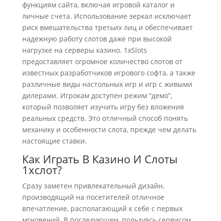
функциям сайта, включая игровой каталог и
личные счета. Использование зеркал исключает
риск вмешательства третьих лиц и обеспечивает
надежную работу слотов даже при высокой
нагрузке на серверы казино. 1xSlots
предоставляет огромное количество слотов от
известных разработчиков игрового софта, а также
различные виды настольных игр и игр с живыми
дилерами. Игрокам доступен режим “демо”,
который позволяет изучить игру без вложения
реальных средств. Это отличный способ понять
механику и особенности слота, прежде чем делать
настоящие ставки.
Как Играть В Казино И Слоты
1хслот?
Сразу заметен привлекательный дизайн,
производящий на посетителей отличное
впечатление, располагающий к себе с первых
мгновений. В последующем, пользуясь сервисом,