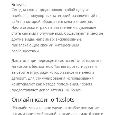
Бонусы
Сегодня слоты представляют собой одну из
наиболее популярных категорий развлечений на
сайте, к которой обращается много клиентов.
Часто игроки играют в развлечения, сумевшие
стать самыми популярными. Существуют и многие
другие виды, например, эксклюзивные,
привлекающие своими интересными
особенностями.
Для этого при переходе в слотозал 1xslot нажмите
на «играть бесплатно». Так вы протестируете и
выберите игру, ради которой захотите внести
депозит. Для стимулирования использования
криптовалют как метода пополнения, 1xSlots
предоставляет дополнительный бонус.
Онлайн-казино 1xslots
“Разработчики казино уделили особое внимание
оптимизации мобильной версии для смартфонов и