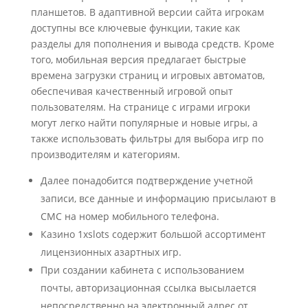
планшетов. В адаптивной версии сайта игрокам
доступны все ключевые функции, такие как
разделы для пополнения и вывода средств. Кроме
того, мобильная версия предлагает быстрые
времена загрузки страниц и игровых автоматов,
обеспечивая качественный игровой опыт
пользователям. На странице с играми игроки
могут легко найти популярные и новые игры, а
также использовать фильтры для выбора игр по
производителям и категориям.
Далее понадобится подтверждение учетной
записи, все данные и информацию присылают в
СМС на номер мобильного телефона.
Казино 1xslots содержит большой ассортимент
лицензионных азартных игр.
При создании кабинета с использованием
почты, авторизационная ссылка высылается
непосредственно на электронный адрес от