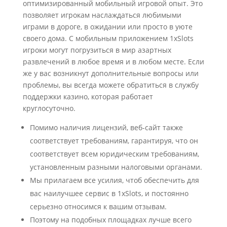
оптимизированный мобильный игровой опыт. Это
позволяет игрокам наслаждаться любимыми
играми в дороге, в ожидании или просто в уюте
своего дома. С мобильным приложением 1xSlots
игроки могут погрузиться в мир азартных
развлечений в любое время и в любом месте. Если
же у вас возникнут дополнительные вопросы или
проблемы, вы всегда можете обратиться в службу
поддержки казино, которая работает
круглосуточно.
Помимо наличия лицензий, веб-сайт также
соответствует требованиям, гарантируя, что он
соответствует всем юридическим требованиям,
установленным разными налоговыми органами.
Мы прилагаем все усилия, чтоб обеспечить для
вас наилучшее сервис в 1xSlots, и постоянно
серьезно относимся к вашим отзывам.
Поэтому на подобных площадках лучше всего