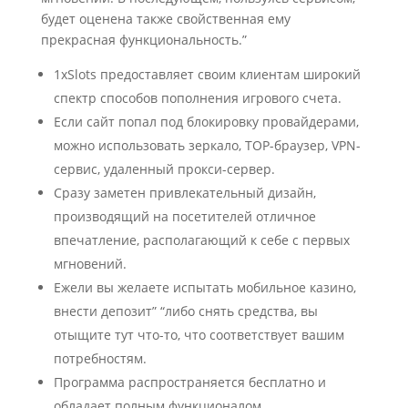
будет оценена также свойственная ему
прекрасная функциональность.”
1xSlots предоставляет своим клиентам широкий
спектр способов пополнения игрового счета.
Если сайт попал под блокировку провайдерами,
можно использовать зеркало, ТОР-браузер, VPN-
сервис, удаленный прокси-сервер.
Сразу заметен привлекательный дизайн,
производящий на посетителей отличное
впечатление, располагающий к себе с первых
мгновений.
Ежели вы желаете испытать мобильное казино,
внести депозит” “либо снять средства, вы
отыщите тут что-то, что соответствует вашим
потребностям.
Программа распространяется бесплатно и
обладает полным функционалом.