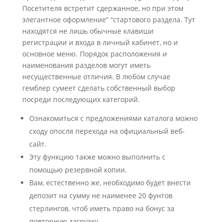
Посетителя встретит сдержанное, но при этом
элегантное оформление” “стартового раздела. Тут
находятся не лишь обычные клавиши
регистрации и входа в личный кабинет, но и
основное меню. Порядок расположения и
наименования разделов могут иметь
несущественные отличия. В любом случае
гемблер сумеет сделать собственный выбор
посреди последующих категорий.
Ознакомиться с предложениями каталога можно
сходу опосля перехода на официальный веб-
сайт.
Эту функцию также можно выполнить с
помощью резервной копии.
Вам, естественно же, необходимо будет внести
депозит на сумму не наименее 20 фунтов
стерлингов, чтоб иметь право на бонус за
повторную загрузку.