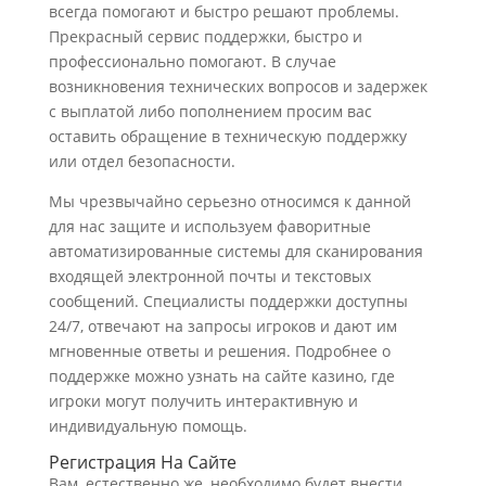
всегда помогают и быстро решают проблемы.
Прекрасный сервис поддержки, быстро и
профессионально помогают. В случае
возникновения технических вопросов и задержек
с выплатой либо пополнением просим вас
оставить обращение в техническую поддержку
или отдел безопасности.
Мы чрезвычайно серьезно относимся к данной
для нас защите и используем фаворитные
автоматизированные системы для сканирования
входящей электронной почты и текстовых
сообщений. Специалисты поддержки доступны
24/7, отвечают на запросы игроков и дают им
мгновенные ответы и решения. Подробнее о
поддержке можно узнать на сайте казино, где
игроки могут получить интерактивную и
индивидуальную помощь.
Регистрация На Сайте
Вам, естественно же, необходимо будет внести