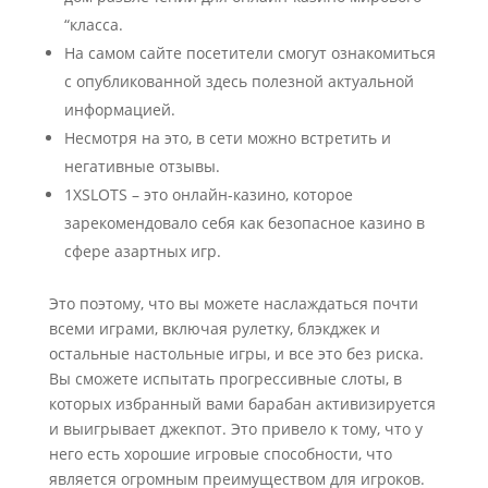
“класса.
На самом сайте посетители смогут ознакомиться
с опубликованной здесь полезной актуальной
информацией.
Несмотря на это, в сети можно встретить и
негативные отзывы.
1XSLOTS – это онлайн-казино, которое
зарекомендовало себя как безопасное казино в
сфере азартных игр.
Это поэтому, что вы можете наслаждаться почти
всеми играми, включая рулетку, блэкджек и
остальные настольные игры, и все это без риска.
Вы сможете испытать прогрессивные слоты, в
которых избранный вами барабан активизируется
и выигрывает джекпот. Это привело к тому, что у
него есть хорошие игровые способности, что
является огромным преимуществом для игроков.