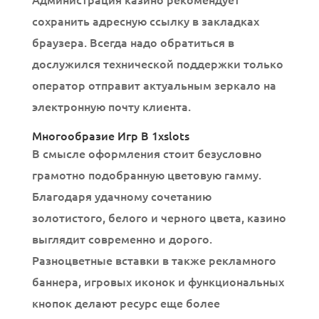
сохранить адресную ссылку в закладках
браузера. Всегда надо обратиться в
дослужился технической поддержки только
оператор отправит актуальным зеркало на
электронную почту клиента.
Многообразие Игр В 1xslots
В смысле оформления стоит безусловно
грамотно подобранную цветовую гамму.
Благодаря удачному сочетанию
золотистого, белого и черного цвета, казино
выглядит современно и дорого.
Разноцветные вставки в также рекламного
баннера, игровых иконок и функциональных
кнопок делают ресурс еще более