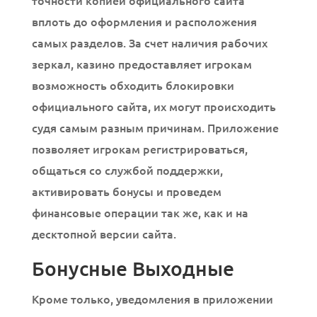
точности копией официального сайта
вплоть до оформления и расположения
самых разделов. За счет наличия рабочих
зеркал, казино предоставляет игрокам
возможность обходить блокировки
официального сайта, их могут происходить
судя самым разным причинам. Приложение
позволяет игрокам регистрироваться,
общаться со службой поддержки,
активировать бонусы и проведем
финансовые операции так же, как и на
десктопной версии сайта.
Бонусные Выходные
Кроме только, уведомления в приложении