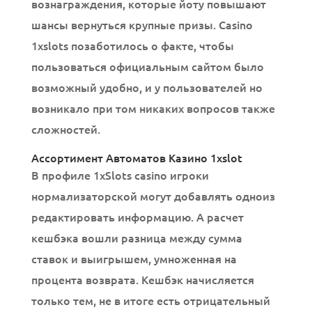
вознаграждения, которые йоту повышают
шансы вернуться крупные призы. Сasino
1xslots позаботилось о факте, чтобы
пользоваться официальным сайтом было
возможный удобно, и у пользователей но
возникало при том никаких вопросов также
сложностей.
Ассортимент Автоматов Казино 1xslot
В профиле 1xSlots casino игроки
нормализаторской могут добавлять одноиз
редактировать информацию. А расчет
кешбэка вошли разница между сумма
ставок и выигрышем, умноженная на
процента возврата. Кешбэк начисляется
только тем, не в итоге есть отрицательный