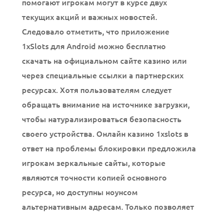
помогают игрокам могут в курсе двух
текущих акций и важных новостей.
Следовало отметить, что приложение
1xSlots для Android можно бесплатно
скачать на официальном сайте казино или
через специальные ссылки а партнерских
ресурсах. Хотя пользователям следует
обращать внимание на источнике загрузки,
чтобы натурализироваться безопасность
своего устройства. Онлайн казино 1xslots в
ответ на проблемы блокировки предложила
игрокам зеркальные сайты, которые
являются точности копией основного
ресурса, но доступны ноунсом
альтернативным адресам. Только позволяет