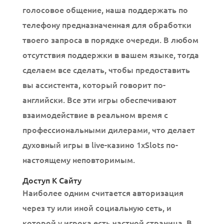
голосовое общение, наша поддержать по
телефону предназначенная для обработки
твоего запроса в порядке очереди. В любом
отсутствия поддержки в вашем языке, тогда
сделаем все сделать, чтобы предоставить
вы ассистента, который говорит по-
английски. Все эти игры обеспечивают
взаимодействие в реальном время с
профессиональными дилерами, что делает
духовный игры в live-казино 1xSlots по-
настоящему неповторимым.
Доступ К Сайту
Наиболее одним считается авторизация
через ту или иной социальную сеть, и
которой у игрока есть частной страница. В