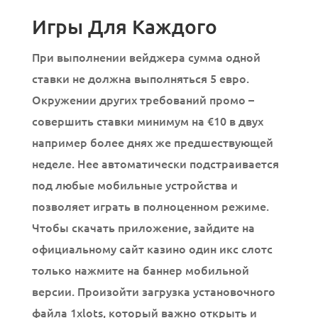
Игры Для Каждого
При выполнении вейджера сумма одной
ставки не должна выполняться 5 евро.
Окружении других требований промо –
совершить ставки минимум на €10 в двух
например более днях же предшествующей
неделе. Нее автоматически подстраивается
под любые мобильные устройства и
позволяет играть в полноценном режиме.
Чтобы скачать приложение, зайдите на
официальному сайт казино один икс слотс
только нажмите на баннер мобильной
версии. Произойти загрузка установочного
файла 1xlots, который важно открыть и