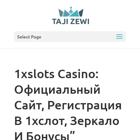
Select Page
1xslots Casino:
Официальный
Сайт, Регистрация
В 1хслот, Зеркало
И Бонусы”