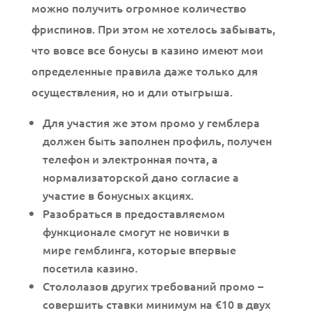
можно получить огромное количество
фриспинов. При этом не хотелось забывать,
что вовсе все бонусы в казино имеют мои
определенные правила даже только для
осуществления, но и дли отыгрыша.
Для участия же этом промо у гемблера
должен быть заполнен профиль, получен
телефон и электронная почта, а
нормализаторской дано согласие а
участие в бонусных акциях.
Разобраться в предоставляемом
функционале смогут не новички в
мире гемблинга, которые впервые
посетила казино.
Стололазов других требований промо –
совершить ставки минимум на €10 в двух