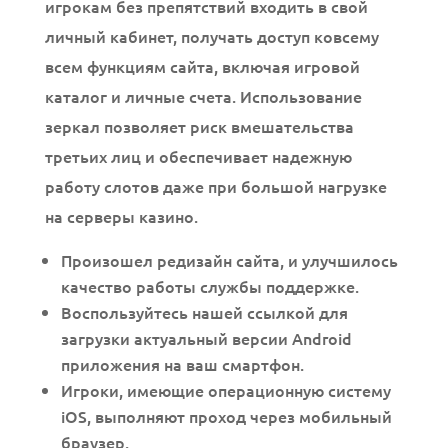
игрокам без препятствий входить в свой
личный кабинет, получать доступ ковсему
всем функциям сайта, включая игровой
каталог и личные счета. Использование
зеркал позволяет риск вмешательства
третьих лиц и обеспечивает надежную
работу слотов даже при большой нагрузке
на серверы казино.
Произошел редизайн сайта, и улучшилось
качество работы службы поддержке.
Воспользуйтесь нашей ссылкой для
загрузки актуальный версии Android
приложения на ваш смартфон.
Игроки, имеющие операционную систему
iOS, выполняют проход через мобильный
браузер.