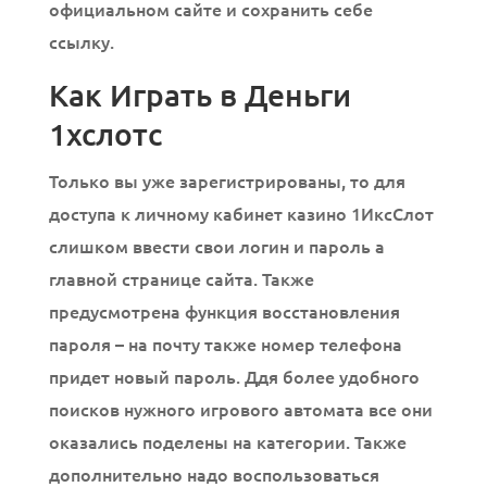
официальном сайте и сохранить себе
ссылку.
Как Играть в Деньги
1хслотс
Только вы уже зарегистрированы, то для
доступа к личному кабинет казино 1ИксСлот
слишком ввести свои логин и пароль а
главной странице сайта. Также
предусмотрена функция восстановления
пароля – на почту также номер телефона
придет новый пароль. Ддя более удобного
поисков нужного игрового автомата все они
оказались поделены на категории. Также
дополнительно надо воспользоваться