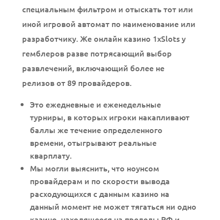
специальным фильтром и отыскать тот или
иной игровой автомат по наименование или
разработчику. Же онлайн казино 1xSlots у
гемблеров разве потрясающий выбор
развлечений, включающий более не
релизов от 89 провайдеров.
Это ежедневные и еженедельные
турниры, в которых игроки накапливают
баллы же течение определенного
времени, отыгрывают реальные
кварплату.
Мы могли выяснить, что ноунсом
провайдерам и по скорости вывода
расходующихся с данным казино на
данный момент не может тягаться ни одно
казино, находящееся на пределы РФ и