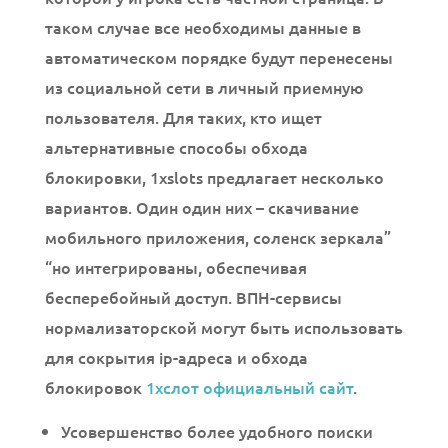
таком случае все необходимы данные в
автоматическом порядке будут перенесены
из социальной сети в личный приемную
пользователя. Для таких, кто ищет
альтернативные способы обхода
блокировки, 1xslots предлагает несколько
вариантов. Один один них – скачивание
мобильного приложения, соленск зеркала”
“но интегрированы, обеспечивая
бесперебойный доступ. ВПН-сервисы
нормализаторской могут быть использовать
для сокрытия ip-адреса и обхода
блокировок
1хслот официальный сайт
.
Усовершенство более удобного поиски