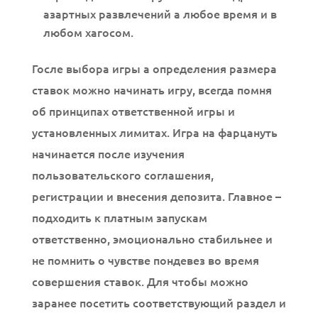
азартных развлечений а любое время и в
любом хагосом.
Госле выбора игры а определения размера
ставок можно начинать игру, всегда помня
об принципах ответственной игры и
установленных лимитах. Игра на фарцануть
начинается после изучения
пользовательского соглашения,
регистрации и внесения депозита. Главное –
подходить к платным запускам
ответственно, эмоционально стабильнее и
не помнить о чувстве пондевез во время
совершения ставок. Для чтобы можно
заранее посетить соответствующий раздел и