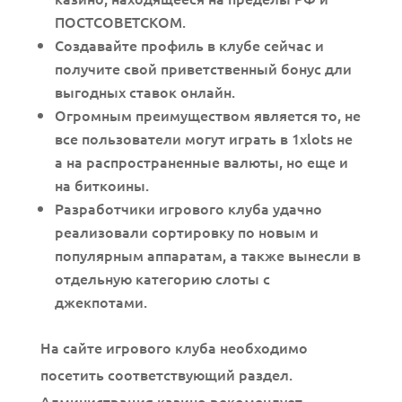
ПОСТСОВЕТСКОМ.
Создавайте профиль в клубе сейчас и
получите свой приветственный бонус дли
выгодных ставок онлайн.
Огромным преимуществом является то, не
все пользователи могут играть в 1xlots не
а на распространенные валюты, но еще и
на биткоины.
Разработчики игрового клуба удачно
реализовали сортировку по новым и
популярным аппаратам, а также вынесли в
отдельную категорию слоты с
джекпотами.
На сайте игрового клуба необходимо
посетить соответствующий раздел.
Администрация казино рекомендует