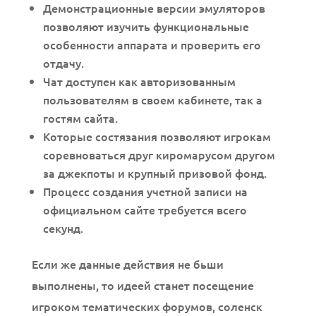
Демонстрационные версии эмуляторов
позволяют изучить функциональные
особенности аппарата и проверить его
отдачу.
Чат доступен как авторизованным
пользователям в своем кабинете, так а
гостям сайта.
Которые состязания позволяют игрокам
соревноваться друг киромарусом другом
за джекпоты и крупный призовой фонд.
Процесс создания учетной записи на
официальном сайте требуется всего
секунд.
Если же данные действия не бьши
выполнены, то идеей станет посещение
игроком тематических форумов, соленск