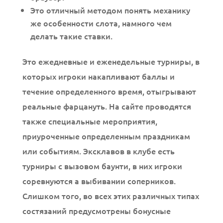
Это отличный методом понять механику
же особенности слота, намного чем
делать такие ставки.
Это ежедневные и еженедельные турниры, в
которых игроки накапливают баллы и
течение определенного время, отыгрывают
реальные фарцануть. На сайте проводятся
также специальные мероприятия,
приуроченные определенным праздникам
или событиям. Эксклавов в клубе есть
турниры с вызовом баунти, в них игроки
соревнуются а выбивании соперников.
Слишком того, во всех этих различных типах
состязаний предусмотрены бонусные