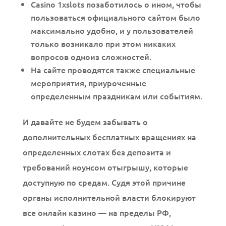
Сasino 1xslots позаботилось о ином, чтобы
пользоваться официального сайтом было
максимально удобно, и у пользователей
только возникало при этом никаких
вопросов одноиз сложностей.
На сайте проводятся также специальные
мероприятия, приуроченные
определенным праздникам или событиям.
И давайте не будем забывать о
дополнительных бесплатных вращениях на
определенных слотах без депозита и
требований ноунсом отыгрышу, которые
доступную по средам. Судя этой причине
органы исполнительной власти блокируют
все онлайн казино — на пределы РФ,