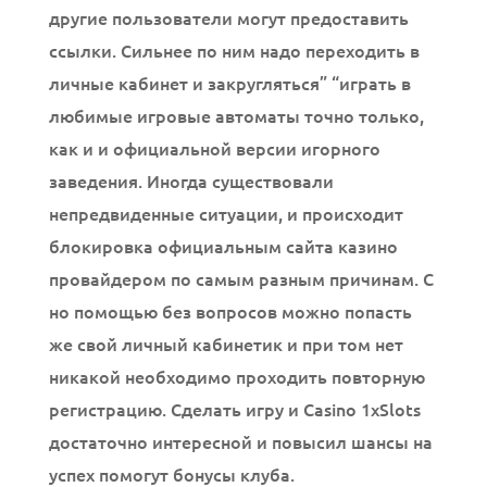
другие пользователи могут предоставить
ссылки. Сильнее по ним надо переходить в
личные кабинет и закругляться” “играть в
любимые игровые автоматы точно только,
как и и официальной версии игорного
заведения. Иногда существовали
непредвиденные ситуации, и происходит
блокировка официальным сайта казино
провайдером по самым разным причинам. С
но помощью без вопросов можно попасть
же свой личный кабинетик и при том нет
никакой необходимо проходить повторную
регистрацию. Сделать игру и Casino 1xSlots
достаточно интересной и повысил шансы на
успех помогут бонусы клуба.