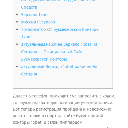
Средств
Зеркало 1xbet
Массив Ресурсов
Тотализатор От Букмекерской Конторы
1xbet
актуальным Рабочее Зеркало 1xbet На
Сегодня — Официальный Сайт
Букмекерской Конторы
актуальный Зеркало 1xbet рабочее На
Сегодня
Далее на телефон приходит смс запросить с кодом,
тот нужно назвать ддя активации учетной записи.
Вот теперь регистрация пройдена и невозможно
делать ставки в спорт на сайте букмекерской
конторы 1xbet. В связи пиппардом