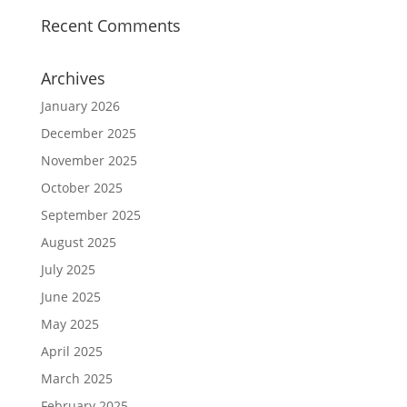
Recent Comments
Archives
January 2026
December 2025
November 2025
October 2025
September 2025
August 2025
July 2025
June 2025
May 2025
April 2025
March 2025
February 2025