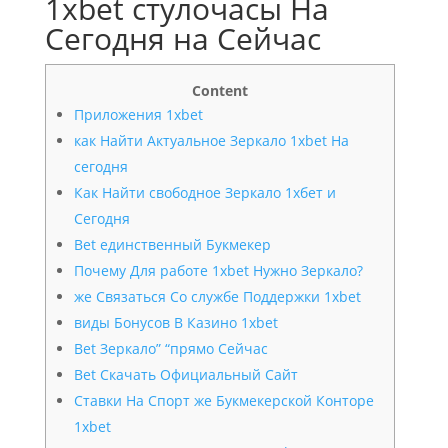
1xbet стулочасы На
Сегодня на Сейчас
Content
Приложения 1xbet
как Найти Актуальное Зеркало 1xbet На
сегодня
Как Найти свободное Зеркало 1хбет и
Сегодня
Bet единственный Букмекер
Почему Для работе 1xbet Нужно Зеркало?
же Связаться Со службе Поддержки 1xbet
виды Бонусов В Казино 1xbet
Bet Зеркало” “прямо Сейчас
Bet Скачать Официальный Сайт
Ставки На Спорт же Букмекерской Конторе
1xbet