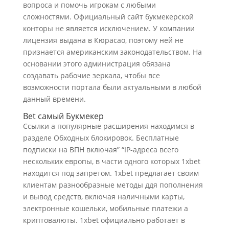
вопроса и помочь игрокам с любыми
сложностями. Официальный сайт букмекерской
конторы не является исключением. У компании
лицензия выдана в Кюрасао, поэтому ней не
признается американским законодательством. На
основании этого администрация обязана
создавать рабочие зеркала, чтобы все
возможности портала были актуальными в любой
данный времени.
Bet самый Букмекер
Ссылки а популярные расширения находимся в
разделе Обходных блокировок. Бесплатные
подписки на ВПН включая” “IP-адреса всего
нескольких европы, в части одного которых 1xbet
находится под запретом. 1xbet предлагает своим
клиентам разнообразные методы ддя пополнения
и вывод средств, включая наличными карты,
электронные кошельки, мобильные платежи а
криптовалюты. 1xbet официально работает в