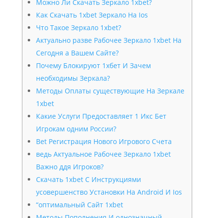
Можно Ли Скачать Зеркало 1xbet?
Как Скачать 1xbet Зеркало На Ios
Что Такое Зеркало 1xbet?
Актуально разве Рабочее Зеркало 1xbet На
Сегодня а Вашем Сайте?
Почему Блокируют 1хбет И Зачем
необходимы Зеркала?
Методы Оплаты существующие На Зеркале
1xbet
Какие Услуги Предоставляет 1 Икс Бет
Игрокам одним России?
Bet Регистрация Нового Игрового Счета
ведь Актуальное Рабочее Зеркало 1xbet
Важно ддя Игроков?
Скачать 1xbet С Инструкциями
усовершенство Установки На Android И Ios
“оптимальный Сайт 1xbet
Методы Пополнения И однозначный