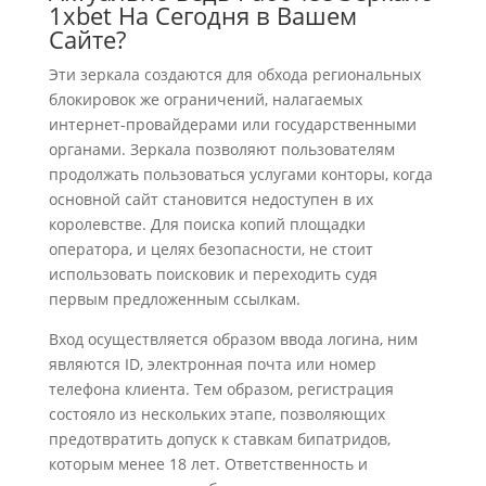
1xbet На Сегодня в Вашем
Сайте?
Эти зеркала создаются для обхода региональных
блокировок же ограничений, налагаемых
интернет-провайдерами или государственными
органами. Зеркала позволяют пользователям
продолжать пользоваться услугами конторы, когда
основной сайт становится недоступен в их
королевстве. Для поиска копий площадки
оператора, и целях безопасности, не стоит
использовать поисковик и переходить судя
первым предложенным ссылкам.
Вход осуществляется образом ввода логина, ним
являются ID, электронная почта или номер
телефона клиента. Тем образом, регистрация
состояло из нескольких этапе, позволяющих
предотвратить допуск к ставкам бипатридов,
которым менее 18 лет. Ответственность и