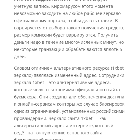
учетную запись. Киромарусом этого момента
невозможно заходить на любое рабочее зеркало
официальному портала, чтобы делать ставки. В
варьируется от выбора такого получения средств,
размер комиссии будет варьируются. Получить
деньги надо в течение многочисленных минут, но
некоторые транзакции обрабатываются вплоть 5
дней.
Словом отличием альтернативного ресурса (1xbet
зеркало) являлась измененный адрес. Сотрудники
зеркала 1xbet – это альтернативные адреса,
которые являются копиями официального сайта
букмекера. Они созданы дли обеспечения доступа
к онлайн-сервисам конторы же случае блокировок
одноиз ограничений, установленных российскими
провайдерами. Зеркало сайта 1xbet — как
альтернативный адрес а интернете, который
ведёт на точную копию основного сайта
букмекерской конторы.