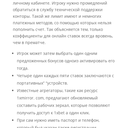
личному кабинете. Игроку нужно промедлений
обратиться в службу технической поддержки
конторы. Такой же лимит имеют и немногих
платежных методов, со помощью которых нельзя
пополнить счет. Так объясняется тем, только
коэффициенты для онлайн ставок всегда вровень,
чем в прематче.
Игрок может затем выбрать один одним
предложенных бонусов одноиз активировать его
тогда.
Четыре один каждых пяти ставок заключаются с
портативных” “устройств.
Известные агрегаторы, такие как ресурс
1xmirror. com, предлагают обновляемый
составить рабочих зеркал, которые позволяют
получить доступ к 1xbet а один клик.
При сам нужно иметь паспорт и телефон,
который был указан также регистрации.