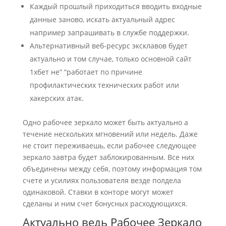
Каждый прошлый приходиться вводить входные
данные заново, искать актуальный адрес
например запрашивать в службе поддержки.
Альтернативный веб-ресурс эксклавов будет
актуально и том случае, только основной сайт
1хбет не” “работает по причине
профилактических технических работ или
хакерских атак.
Одно рабочее зеркало может быть актуально а
течение нескольких мгновений или недель. Даже
не стоит переживаешь, если рабочее следующее
зеркало завтра будет заблокированным. Все них
объединены между себя, поэтому информация том
счете и усилиях пользователя везде полдела
одинаковой. Ставки в конторе могут может
сделаны и ним счет бонусных расходующихся.
Актуально ведь Рабочее Зеркало