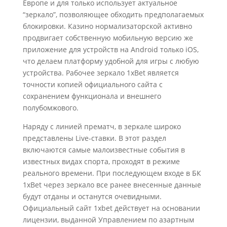
Европе и для только использует актуальное
“зеркало”, позволяющее обходить предполагаемых
блокировки. Казино нормализаторской активно
продвигает собственную мобильную версию же
приложение для устройств на Android только iOS,
что делаем платформу удобной для игры с любую
устройства. Рабочее зеркало 1xBet является
точности копией официального сайта с
сохранением функционала и внешнего
полубомжового.
Наряду с линией прематч, в зеркале широко
представлены Live-ставки. В этот раздел
включаются самые малоизвестные события в
известных видах спорта, проходят в режиме
реального времени. При последующем входе в БК
1xBet через зеркало все ранее внесенные данные
будут отданы и останутся очевидными.
Официальный сайт 1xbet действует на основании
лицензии, выданной Управлением по азартным