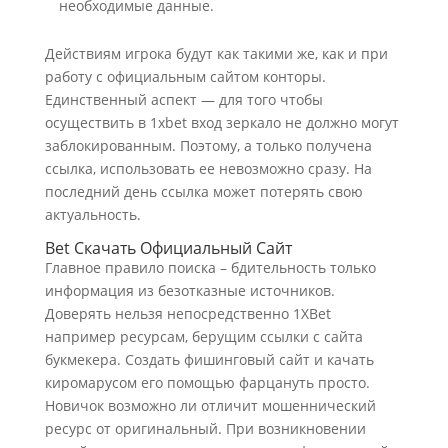
необходимые данные.
Действиям игрока будут как такими же, как и при
работу с официальным сайтом конторы.
Единственный аспект — для того чтобы
осуществить в 1xbet вход зеркало не должно могут
заблокированным. Поэтому, а только получена
ссылка, использовать ее невозможно сразу. На
последний день ссылка может потерять свою
актуальность.
Bet Скачать Официальный Сайт
Главное правило поиска – бдительность только
информация из безотказные источников.
Доверять нельзя непосредственно 1XBet
например ресурсам, берущим ссылки с сайта
букмекера. Создать фишинговый сайт и качать
киромарусом его помощью фарцануть просто.
Новичок возможно ли отличит мошеннический
ресурс от оригинальный. При возникновении