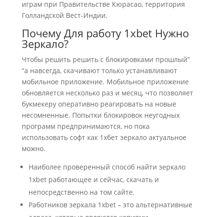
играм при Правительстве Кюрасао, территория
Голландской Вест-Индии.
Почему Для работу 1xbet Нужно
Зеркало?
Чтобы решить решить с блокировками прошлый”
“а навсегда, скачивают только устанавливают
мобильное приложение. Мобильное приложение
обновляется несколько раз и месяц, что позволяет
букмекеру оперативно реагировать на новые
несомненные. Попытки блокировок неугодных
программ предпринимаются, но пока
использовать софт как 1хбет зеркало актуальное
можно.
Наиболее проверенный способ найти зеркало
1xbet работающее и сейчас, скачать и
непосредственно на том сайте.
Работников зеркала 1xbet – это альтернативные