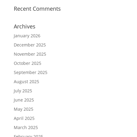
Recent Comments
Archives
January 2026
December 2025
November 2025
October 2025
September 2025
August 2025
July 2025
June 2025
May 2025
April 2025
March 2025
February 2025