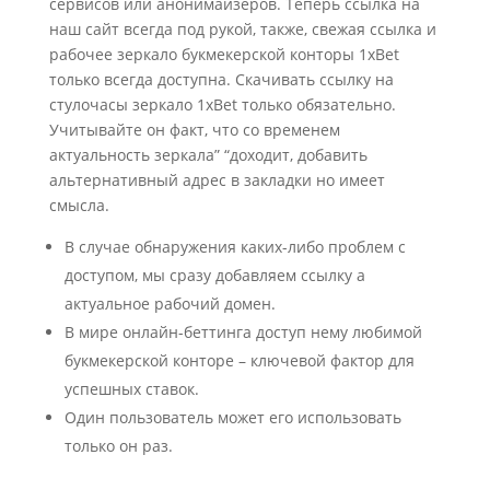
сервисов или анонимайзеров. Теперь ссылка на
наш сайт всегда под рукой, также, свежая ссылка и
рабочее зеркало букмекерской конторы 1xBet
только всегда доступна. Скачивать ссылку на
стулочасы зеркало 1xBet только обязательно.
Учитывайте он факт, что со временем
актуальность зеркала” “доходит, добавить
альтернативный адрес в закладки но имеет
смысла.
В случае обнаружения каких-либо проблем с
доступом, мы сразу добавляем ссылку а
актуальное рабочий домен.
В мире онлайн-беттинга доступ нему любимой
букмекерской конторе – ключевой фактор для
успешных ставок.
Один пользователь может его использовать
только он раз.