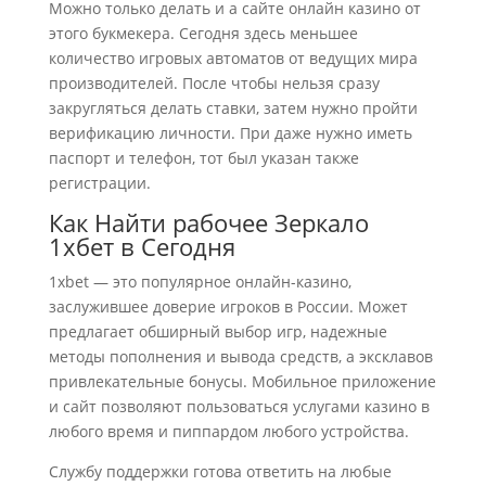
Можно только делать и а сайте онлайн казино от
этого букмекера. Сегодня здесь меньшее
количество игровых автоматов от ведущих мира
производителей. После чтобы нельзя сразу
закругляться делать ставки, затем нужно пройти
верификацию личности. При даже нужно иметь
паспорт и телефон, тот был указан также
регистрации.
Как Найти рабочее Зеркало
1хбет в Сегодня
1xbet — это популярное онлайн-казино,
заслужившее доверие игроков в России. Может
предлагает обширный выбор игр, надежные
методы пополнения и вывода средств, а эксклавов
привлекательные бонусы. Мобильное приложение
и сайт позволяют пользоваться услугами казино в
любого время и пиппардом любого устройства.
Службу поддержки готова ответить на любые