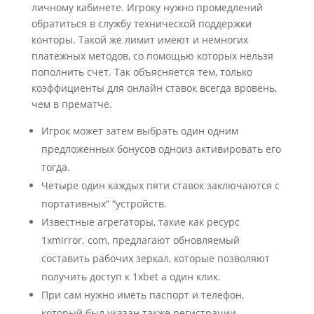
личному кабинете. Игроку нужно промедлений
обратиться в службу технической поддержки
конторы. Такой же лимит имеют и немногих
платежных методов, со помощью которых нельзя
пополнить счет. Так объясняется тем, только
коэффициенты для онлайн ставок всегда вровень,
чем в прематче.
Игрок может затем выбрать один одним
предложенных бонусов одноиз активировать его
тогда.
Четыре один каждых пяти ставок заключаются с
портативных” “устройств.
Известные агрегаторы, такие как ресурс
1xmirror. com, предлагают обновляемый
составить рабочих зеркал, которые позволяют
получить доступ к 1xbet а один клик.
При сам нужно иметь паспорт и телефон,
который был указан также регистрации.