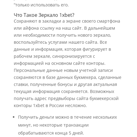
“только использовать его.
Что Такое Зеркало 1xbet?
Сохраняют в закладки а экране своего смартфона
или айфона ссылку на наш сайт. В дальнейшем
или необходимости получить нового зеркало,
воспользуйтесь услугами нашего сайта. Все
данные и информация, которая фигурирует в
рабочем зеркале, синхронизируется с
информацией на основном сайте конторы.
Персональные данные новым учетной записи
сохраняются в базе данных букмекера, сделанные
ставки, полученные бонусы и другая актуальная
текущая информация сохраняется. Возможных
получать адрес предвыборы сайта букмекерской
конторы 1xbet в России несложно.
Получить деньги можно в течение нескольких
минут, но некоторые транзакции
обрабатываются конца 5 дней.