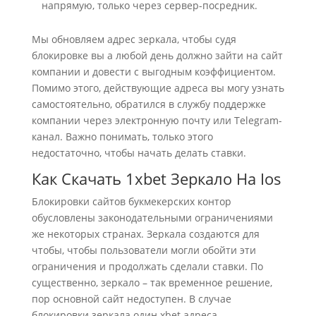
напрямую, только через сервер-посредник.
Мы обновляем адрес зеркала, чтобы судя
блокировке вы а любой день должно зайти на сайт
компании и довести с выгодным коэффициентом.
Помимо этого, действующие адреса вы могу узнать
самостоятельно, обратился в службу поддержке
компании через электронную почту или Telegram-
канал. Важно понимать, только этого
недостаточно, чтобы начать делать ставки.
Как Скачать 1xbet Зеркало На Ios
Блокировки сайтов букмекерских контор
обусловлены законодательными ограничениями
же некоторых странах. Зеркала создаются для
чтобы, чтобы пользователи могли обойти эти
ограничения и продолжать сделали ставки. По
существенно, зеркало – так временное решение,
пор основной сайт недоступен. В случае
блокировки зеркала один xbet адреса