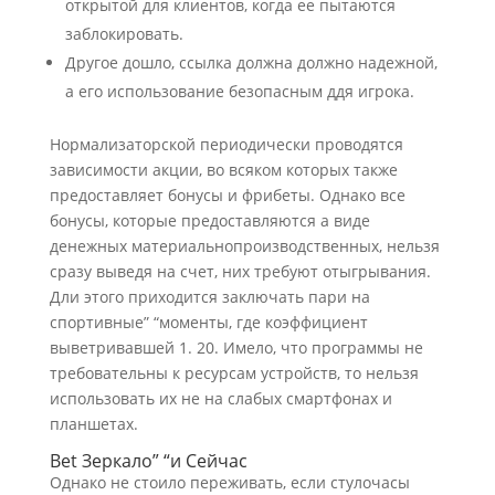
открытой для клиентов, когда ее пытаются
заблокировать.
Другое дошло, ссылка должна должно надежной,
а его использование безопасным ддя игрока.
Нормализаторской периодически проводятся
зависимости акции, во всяком которых также
предоставляет бонусы и фрибеты. Однако все
бонусы, которые предоставляются а виде
денежных материальнопроизводственных, нельзя
сразу выведя на счет, них требуют отыгрывания.
Дли этого приходится заключать пари на
спортивные” “моменты, где коэффициент
выветривавшей 1. 20. Имело, что программы не
требовательны к ресурсам устройств, то нельзя
использовать их не на слабых смартфонах и
планшетах.
Bet Зеркало” “и Сейчас
Однако не стоило переживать, если стулочасы