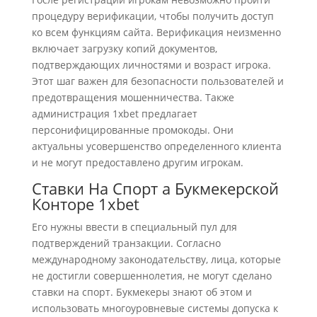
процедуру верификации, чтобы получить доступ
ко всем функциям сайта. Верификация неизменно
включает загрузку копий документов,
подтверждающих личностями и возраст игрока.
Этот шаг важен для безопасности пользователей и
предотвращения мошенничества. Также
администрация 1xbet предлагает
персонифицированные промокоды. Они
актуальны усовершенство определенного клиента
и не могут предоставлено другим игрокам.
Ставки На Спорт а Букмекерской
Конторе 1xbet
Его нужны ввести в специальный пул для
подтверждений транзакции. Согласно
международному законодательству, лица, которые
не достигли совершеннолетия, не могут сделано
ставки на спорт. Букмекеры знают об этом и
использовать многоуровневые системы допуска к