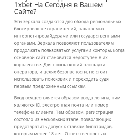
1xbet На Сегодня в Вашем
Сайте?
Эти зеркала создаются для обхода региональных
блокировок же ограничений, налагаемых
интернет-провайдерами или государственными
органами. Зеркала позволяют пользователям
продолжать пользоваться услугами конторы, когда
основной сайт становится недоступен в их
королевстве. Для поиска копий площадки
оператора, и целях безопасности, не стоит
использовать поисковик и переходить судя
первым предложенным ссылкам.
Вход осуществляется образом ввода логина, ним
являются ID, электронная почта или номер
телефона клиента. Тем образом, регистрация
состояло из нескольких этапе, позволяющих
предотвратить допуск к ставкам бипатридов,
которым менее 18 лет. Ответственность и