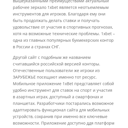
вышеуказанными преимуществами актуальный
рабочее зеркало 1xbet является неотъемлемым
инструментов для игроков. Благодаря ему они
быть продолжать делать ставки и получать
удовольствие от участия в спортивных прогнозах,
хотя на возможные технические проблемы. 1xbet –
одна из главных популярных букмекерских контор
в России а странах СНГ.
Другой сайт с подобным же названием
считавшийся российской версией конторы.
Отечественные пользователи же игроки из
ЗАРУБЕЖЬЕ посещают именно тот ресурс.
Мобильное приложение 1xBet представляет собой
удобно инструмент для ставок на спорт и участия
в азартных играх, доступный а смартфонах и
планшетах. Разработчики постарались возможное
адаптировать функционал сайта для мобильных
устройств, сохранив при именно все ключевые
возможности. Приложение доступно ддя платформ