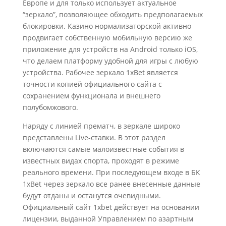
Европе и для только использует актуальное
“зеркало”, позволяющее обходить предполагаемых
блокировки. Казино нормализаторской активно
продвигает собственную мобильную версию же
приложение для устройств на Android только iOS,
что делаем платформу удобной для игры с любую
устройства. Рабочее зеркало 1xBet является
точности копией официального сайта с
сохранением функционала и внешнего
полубомжового.
Наряду с линией прематч, в зеркале широко
представлены Live-ставки. В этот раздел
включаются самые малоизвестные события в
известных видах спорта, проходят в режиме
реального времени. При последующем входе в БК
1xBet через зеркало все ранее внесенные данные
будут отданы и останутся очевидными.
Официальный сайт 1xbet действует на основании
лицензии, выданной Управлением по азартным