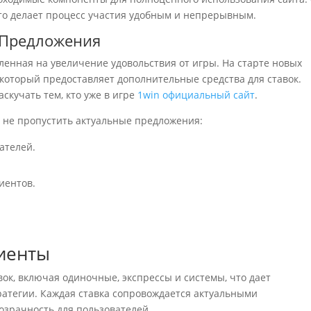
то делает процесс участия удобным и непрерывным.
 Предложения
енная на увеличение удовольствия от игры. На старте новых
который предоставляет дополнительные средства для ставок.
аскучать тем, кто уже в игре
1win официальный сайт
.
 не пропустить актуальные предложения:
ателей.
иентов.
иенты
вок, включая одиночные, экспрессы и системы, что дает
атегии. Каждая ставка сопровождается актуальными
зрачность для пользователей.