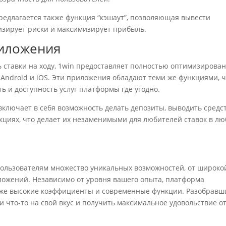
едлагается также функция “кэшаут”, позволяющая вывести
изирует риски и максимизирует прибыль.
риложения
 ставки на ходу, 1win предоставляет полностью оптимизирова
Android и iOS. Эти приложения обладают теми же функциями, ч
ь и доступность услуг платформы где угодно.
лючает в себя возможность делать депозиты, выводить средст
акциях, что делает их незаменимыми для любителей ставок в л
ользователям множество уникальных возможностей, от широко
ложений. Независимо от уровня вашего опыта, платформа
также высокие коэффициенты и современные функции. Разобравш
 что-то на свой вкус и получить максимальное удовольствие о