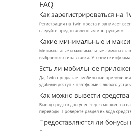
FAQ
Как зарегистрироваться на 1
Регистрация на 1win проста и занимает всег
следуйте предоставленным инструкциям.
Какие минимальные и макси
Минимальные и максимальные лимиты ставо
выбранного типа ставки. Уточните информа
Есть ли мобильное приложен
Да, 1win предлагает мобильные приложения 
удобный доступ к платформе с любого устро
Как можно вывести средства 
Вывод средств доступен через множество ва
переводы. Проверьте раздел вывода средст
Предоставляются ли бонусы 