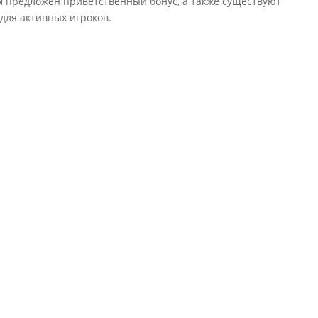
м предложен приветственный бонус, а также существуют
для активных игроков.