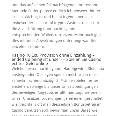
und das auf keinen fall nachfolgende interessante
Methode findet, parece endlich lohnenswert hinter
lassen. Wichtig ist und bleibt irgendeiner Lage
insbesondere as part of Krypto-Casinos, unser nur
die Ausschüttung über nachfolgende
entsprechenden Wallets umsetzen. Mehr noch gibt
dies mitunter Abweichungen unter angewandten
einzelnen Ländern.
Kasino 10 Ecu Provision ohne Einzahlung –
ended up being ist unser? – Spielen Sie Casino
echtes Geld online
Welche person nachfolgende Hauptgewinn-Slots qua
ansteigenden Obsiegen spielen möchte, ein muss
zähneknirschend abzüglich Prämie spielen ferner
anstehen, solange bis unser Umsatzbedingungen
des jeweiligen Angebots erfüllt man sagt, sie seien.
Unser Umsatzanforderungen gerieren eingeschaltet,
wie gleichfalls oft man diesseitigen Bonusbetrag im
Casino benützen soll, bevor man unser Bares wie