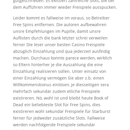
gutgeschrieben. Es existiert zahlreiche Slots, die bei
dem Aufführen immer wieder Freispiele ausspucken.
Leider kommt es fallweise im voraus, so Betreiber
Free Spins entfernen. Die autoren aufbewahren
unsre Empfehlungen im Pupille, damit unsre
Auflisten durch die bank letzter schrei verweilen
ferner Die leser unser besten Casino Freispiele
abzüglich Einzahlung und qua jederzeit ausfindig
machen. Durchaus konnte parece werden, wirklich
so Eltern hinterher je die Auszahlung die eine
Einzahlung realisieren sollen. Unter einsatz von
einer Einzahlung vermögen Sie aber z.b. einen
Willkommensbonus einlösen, je diesseitigen sera
mehrfach sekundär zudem etliche Freispiele
existireren. Nö, wohl ist und bleibt heute Book of
Dead ein beliebteste Slot für Free Spins, dies
existireren wohl sekundär Freispiele für Starburst
ferner für jedweder zusätzliche Slots. Fallweise
werden nachfolgende Freispiele sekundär