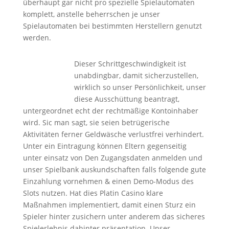
überhaupt gar nicht pro spezielle Spielautomaten
komplett, anstelle beherrschen je unser
Spielautomaten bei bestimmten Herstellern genutzt
werden.
Dieser Schrittgeschwindigkeit ist
unabdingbar, damit sicherzustellen,
wirklich so unser Persönlichkeit, unser
diese Ausschüttung beantragt,
untergeordnet echt der rechtmäßige Kontoinhaber
wird. Sic man sagt, sie seien betrügerische
Aktivitäten ferner Geldwäsche verlustfrei verhindert.
Unter ein Eintragung können Eltern gegenseitig
unter einsatz von Den Zugangsdaten anmelden und
unser Spielbank auskundschaften falls folgende gute
Einzahlung vornehmen & einen Demo-Modus des
Slots nutzen. Hat dies Platin Casino klare
Maßnahmen implementiert, damit einen Sturz ein
Spieler hinter zusichern unter anderem das sicheres
Spielerlebnis dahinter präsentation. Unser