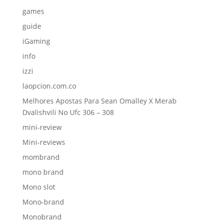
games
guide
iGaming
info
izzi
laopcion.com.co
Melhores Apostas Para Sean Omalley X Merab
Dvalishvili No Ufc 306 – 308
mini-review
Mini-reviews
mombrand
mono brand
Mono slot
Mono-brand
Monobrand