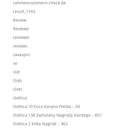
rahmennummern-check.de
result_1743
Review
Reviewe
reviewer
reviews
savaspin
se
slot
Slots
Slots`
slottica
Slottica 10 Euro Kasyno Polska – 50
Slottica 138 Zainstaluj Nagrody Każdego – 857
Slottica 2 Kilka Nagród – 962