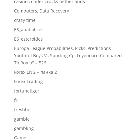
casino zonder crucks netherlands
Computers, Data Recovery
crazy time
ES_anabolicos
ES_esteroides
Europa League Probabilities, Picks, Predictions
Youthful Boys Vs Sporting Cp, Feyenoord Compared
To Roma" – 526
Forex ENG – пачка 2
Forex Trading
fortunetiger
fr
freshbet
gamble
gambling
Game