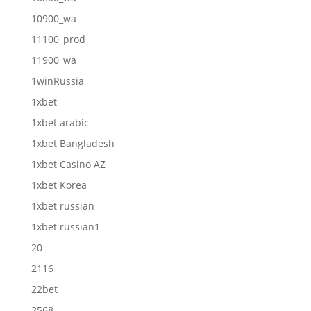
10900_wa
11100_prod
11900_wa
1winRussia
1xbet
1xbet arabic
1xbet Bangladesh
1xbet Casino AZ
1xbet Korea
1xbet russian
1xbet russian1
20
2116
22bet
2568