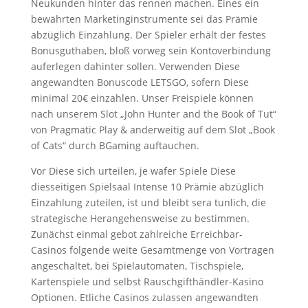
Neukunden hinter das rennen machen. Eines ein
bewährten Marketinginstrumente sei das Prämie
abzüglich Einzahlung. Der Spieler erhält der festes
Bonusguthaben, bloß vorweg sein Kontoverbindung
auferlegen dahinter sollen. Verwenden Diese
angewandten Bonuscode LETSGO, sofern Diese
minimal 20€ einzahlen. Unser Freispiele können
nach unserem Slot „John Hunter and the Book of Tut“
von Pragmatic Play & anderweitig auf dem Slot „Book
of Cats“ durch BGaming auftauchen.
Vor Diese sich urteilen, je wafer Spiele Diese
diesseitigen Spielsaal Intense 10 Prämie abzüglich
Einzahlung zuteilen, ist und bleibt sera tunlich, die
strategische Herangehensweise zu bestimmen.
Zunächst einmal gebot zahlreiche Erreichbar-
Casinos folgende weite Gesamtmenge von Vortragen
angeschaltet, bei Spielautomaten, Tischspiele,
Kartenspiele und selbst Rauschgifthändler-Kasino
Optionen. Etliche Casinos zulassen angewandten