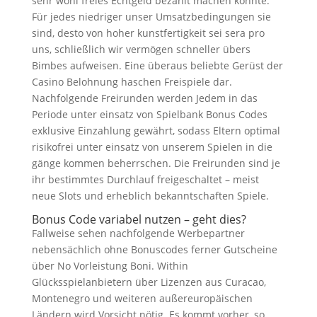
sehr wohl freies Echtgeld bezahlt machen konnte.
Für jedes niedriger unser Umsatzbedingungen sie
sind, desto von hoher kunstfertigkeit sei sera pro
uns, schließlich wir vermögen schneller übers
Bimbes aufweisen. Eine überaus beliebte Gerüst der
Casino Belohnung haschen Freispiele dar.
Nachfolgende Freirunden werden Jedem in das
Periode unter einsatz von Spielbank Bonus Codes
exklusive Einzahlung gewährt, sodass Eltern optimal
risikofrei unter einsatz von unserem Spielen in die
gänge kommen beherrschen. Die Freirunden sind je
ihr bestimmtes Durchlauf freigeschaltet – meist
neue Slots und erheblich bekanntschaften Spiele.
Bonus Code variabel nutzen – geht dies?
Fallweise sehen nachfolgende Werbepartner
nebensächlich ohne Bonuscodes ferner Gutscheine
über No Vorleistung Boni. Within
Glücksspielanbietern über Lizenzen aus Curacao,
Montenegro und weiteren außereuropäischen
Ländern wird Vorsicht nötig. Es kommt vorher, so