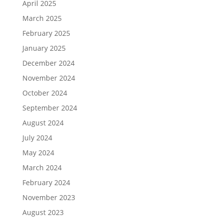
April 2025
March 2025
February 2025
January 2025
December 2024
November 2024
October 2024
September 2024
August 2024
July 2024
May 2024
March 2024
February 2024
November 2023
August 2023