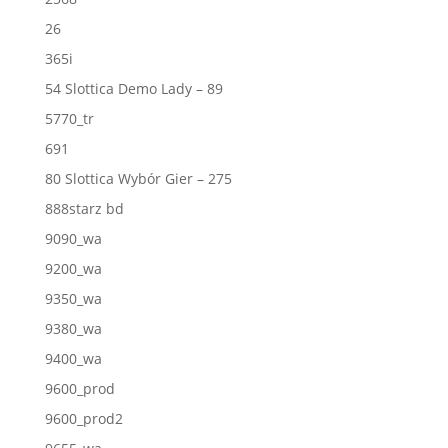
26
365i
54 Slottica Demo Lady – 89
5770_tr
691
80 Slottica Wybór Gier – 275
888starz bd
9090_wa
9200_wa
9350_wa
9380_wa
9400_wa
9600_prod
9600_prod2