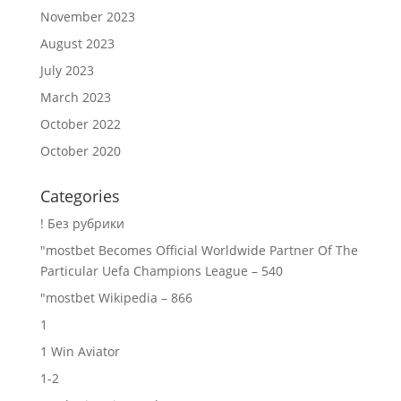
November 2023
August 2023
July 2023
March 2023
October 2022
October 2020
Categories
! Без рубрики
"mostbet Becomes Official Worldwide Partner Of The
Particular Uefa Champions League – 540
"mostbet Wikipedia – 866
1
1 Win Aviator
1-2