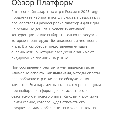
Обзор Платформ
Рынок онлайн-азартных игр в России в 2025 году
продолжает набирать популярность, предоставляя
пользователям разнообразие платформ для игры
на реальные деньги. В условиях активной
конкуренции важно выбирать только те ресурсы,
которые гарантируют безопасность и честность
игры. В этом обзоре представлены лучшие
онлайн-казино, которые заслуженно занимают
лидирующие позиции на рынке.
При составлении рейтинга учитывались такие
ключевые аспекты, как
лицензия
, методы оплаты,
разнообразие игр и качество обслуживания
клиентов. Эти параметры становятся решающими
при выборе платформы для комфортного и
безопасного игрового опыта. Каждый игрок может
найти казино, которое будет отвечать его
предпочтениям и обеспечит высокие шансы на