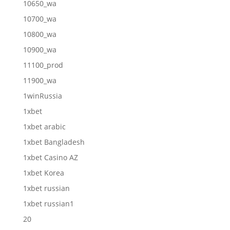
10650_wa
10700_wa
10800_wa
10900_wa
11100_prod
11900_wa
1winRussia
1xbet
1xbet arabic
1xbet Bangladesh
1xbet Casino AZ
1xbet Korea
1xbet russian
1xbet russian1
20