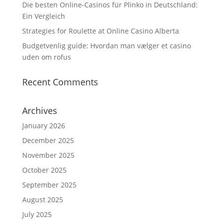
Die besten Online-Casinos für Plinko in Deutschland:
Ein Vergleich
Strategies for Roulette at Online Casino Alberta
Budgetvenlig guide: Hvordan man vælger et casino
uden om rofus
Recent Comments
Archives
January 2026
December 2025
November 2025
October 2025
September 2025
August 2025
July 2025