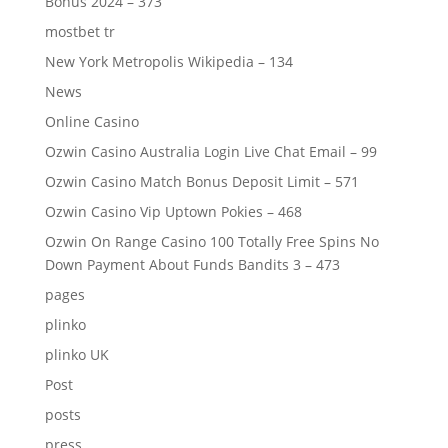
Bonus 2024 – 373
mostbet tr
New York Metropolis Wikipedia – 134
News
Online Casino
Ozwin Casino Australia Login Live Chat Email – 99
Ozwin Casino Match Bonus Deposit Limit – 571
Ozwin Casino Vip Uptown Pokies – 468
Ozwin On Range Casino 100 Totally Free Spins No
Down Payment About Funds Bandits 3 – 473
pages
plinko
plinko UK
Post
posts
press