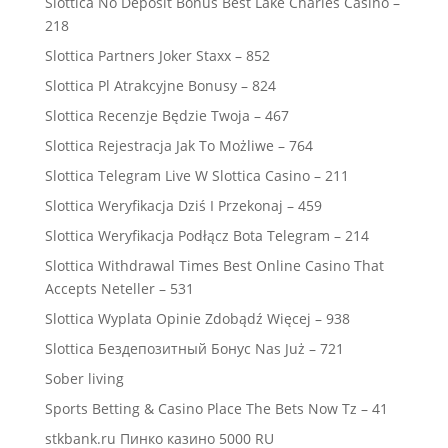
Slottica No Deposit Bonus Best Lake Charles Casino –
218
Slottica Partners Joker Staxx – 852
Slottica Pl Atrakcyjne Bonusy – 824
Slottica Recenzje Będzie Twoja – 467
Slottica Rejestracja Jak To Możliwe – 764
Slottica Telegram Live W Slottica Casino – 211
Slottica Weryfikacja Dziś I Przekonaj – 459
Slottica Weryfikacja Podłącz Bota Telegram – 214
Slottica Withdrawal Times Best Online Casino That
Accepts Neteller – 531
Slottica Wyplata Opinie Zdobądź Więcej – 938
Slottica Бездепозитный Бонус Nas Już – 721
Sober living
Sports Betting & Casino Place The Bets Now Tz – 41
stkbank.ru Пинко казино 5000 RU