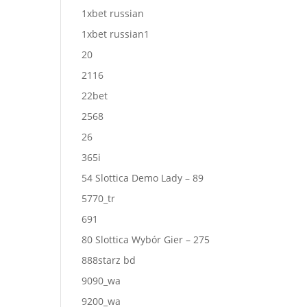
1xbet russian
1xbet russian1
20
2116
22bet
2568
26
365i
54 Slottica Demo Lady – 89
5770_tr
691
80 Slottica Wybór Gier – 275
888starz bd
9090_wa
9200_wa