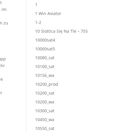
t
1
, im
1 Win Aviator
1-2
en zu
10 Slottica Się Na Tle – 755
10000sat4
10000sat5
10080_sat
opp
ihr
10100_sat
10156_wa
de
10200_prod
er
10200_sat
10200_wa
10300_sat
10450_wa
10550_sat