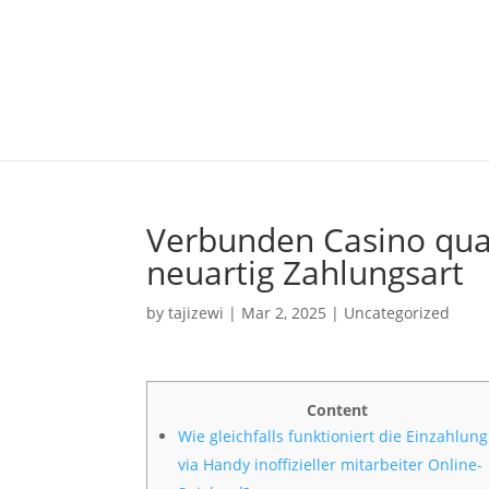
Verbunden Casino qu
neuartig Zahlungsart
by
tajizewi
|
Mar 2, 2025
|
Uncategorized
Content
Wie gleichfalls funktioniert die Einzahlung
via Handy inoffizieller mitarbeiter Online-