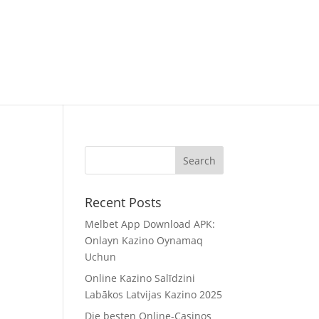
Recent Posts
Melbet App Download APK:
Onlayn Kazino Oynamaq
Uchun
Online Kazino Salīdzini
Labākos Latvijas Kazino 2025
Die besten Online-Casinos