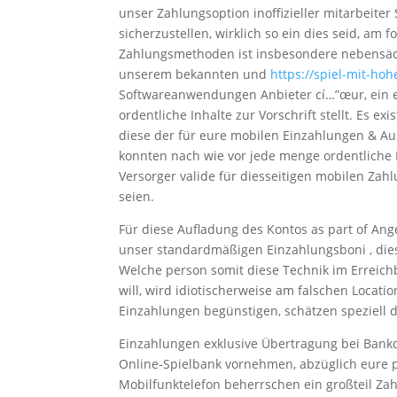
unser Zahlungsoption inoffizieller mitarbeiter
sicherzustellen, wirklich so ein dies seid, a
Zahlungsmethoden ist insbesondere nebensächl
unserem bekannten und
https://spiel-mit-ho
Softwareanwendungen Anbieter cí…”œur, ein e
ordentliche Inhalte zur Vorschrift stellt. Es 
diese der für eure mobilen Einzahlungen & Au
konnten nach wie vor jede menge ordentliche 
Versorger valide für diesseitigen mobilen Zah
seien.
Für diese Aufladung des Kontos as part of Ang
unser standardmäßigen Einzahlungsboni , die
Welche person somit diese Technik im Erreich
will, wird idiotischerweise am falschen Locati
Einzahlungen begünstigen, schätzen speziell 
Einzahlungen exklusive Übertragung bei Bank
Online-Spielbank vornehmen, abzüglich eure 
Mobilfunktelefon beherrschen ein großteil Z