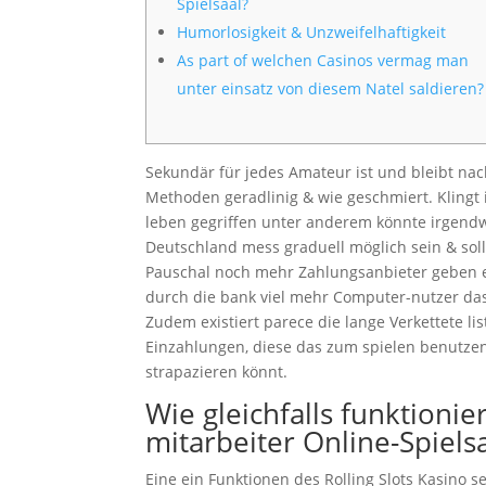
Spielsaal?
Humorlosigkeit & Unzweifelhaftigkeit
As part of welchen Casinos vermag man
unter einsatz von diesem Natel saldieren?
Sekundär für jedes Amateur ist und bleibt na
Methoden geradlinig & wie geschmiert. Klingt
leben gegriffen unter anderem könnte irgend
Deutschland mess graduell möglich sein & so
Pauschal noch mehr Zahlungsanbieter geben e
durch die bank viel mehr Computer-nutzer da
Zudem existiert parece die lange Verkettete l
Einzahlungen, diese das zum spielen benutzen
strapazieren könnt.
Wie gleichfalls funktionie
mitarbeiter Online-Spiels
Eine ein Funktionen des Rolling Slots Kasino