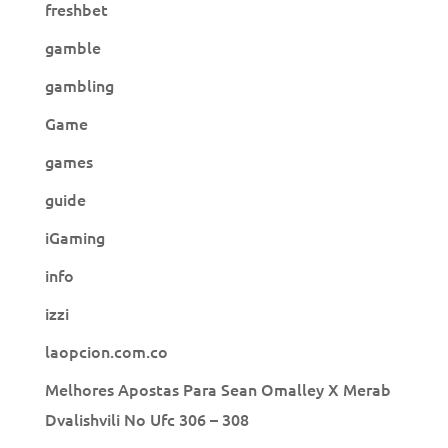
freshbet
gamble
gambling
Game
games
guide
iGaming
info
izzi
laopcion.com.co
Melhores Apostas Para Sean Omalley X Merab
Dvalishvili No Ufc 306 – 308