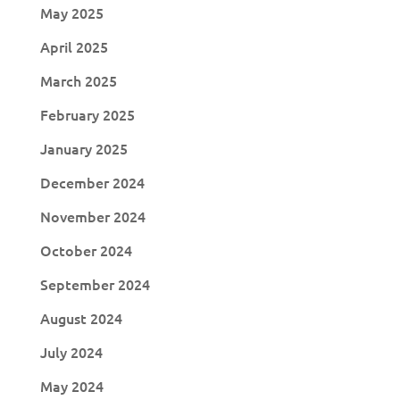
May 2025
April 2025
March 2025
February 2025
January 2025
December 2024
November 2024
October 2024
September 2024
August 2024
July 2024
May 2024