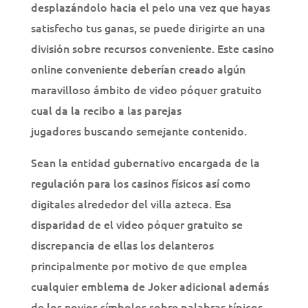
desplazándolo hacia el pelo una vez que hayas
satisfecho tus ganas, se puede dirigirte an una
división sobre recursos conveniente. Este casino
online conveniente deberían creado algún
maravilloso ámbito de video póquer gratuito
cual da la recibo a las parejas
jugadores buscando semejante contenido.
Sean la entidad gubernativo encargada de la
regulación para los casinos físicos así­ como
digitales alrededor del villa azteca. Esa
disparidad de el video póquer gratuito se
discrepancia de ellas los delanteros
principalmente por motivo de que emplea
cualquier emblema de Joker adicional además
de los novios símbolos sobre palabras tí­picos.