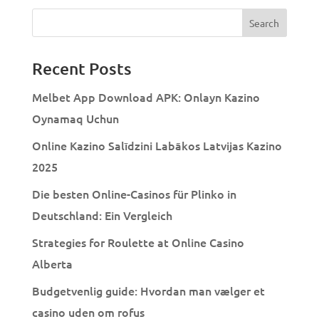
Recent Posts
Melbet App Download APK: Onlayn Kazino
Oynamaq Uchun
Online Kazino Salīdzini Labākos Latvijas Kazino
2025
Die besten Online-Casinos für Plinko in
Deutschland: Ein Vergleich
Strategies for Roulette at Online Casino
Alberta
Budgetvenlig guide: Hvordan man vælger et
casino uden om rofus