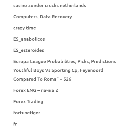
casino zonder crucks netherlands
Computers, Data Recovery
crazy time
ES_anabolicos
ES_esteroides
Europa League Probabilities, Picks, Predictions
Youthful Boys Vs Sporting Cp, Feyenoord
Compared To Roma" – 526
Forex ENG – пачка 2
Forex Trading
fortunetiger
fr