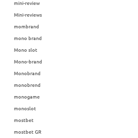
mini-review
Mini-reviews
mombrand
mono brand
Mono slot
Mono-brand
Monobrand
monobrend
monogame
monoslot
mostbet
mostbet GR