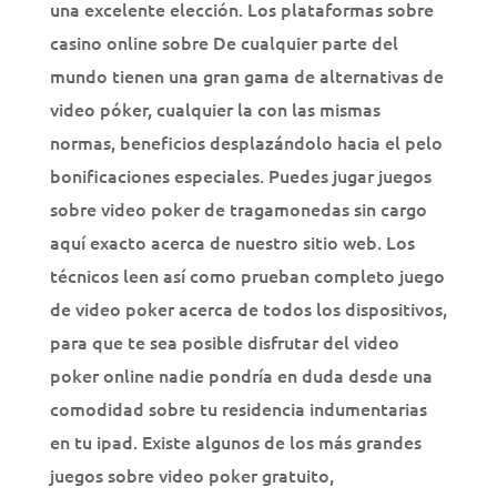
una excelente elección. Los plataformas sobre
casino online sobre De cualquier parte del
mundo tienen una gran gama de alternativas de
video póker, cualquier la con las mismas
normas, beneficios desplazándolo hacia el pelo
bonificaciones especiales. Puedes jugar juegos
sobre video poker de tragamonedas sin cargo
aquí exacto acerca de nuestro sitio web. Los
técnicos leen así­ como prueban completo juego
de video poker acerca de todos los dispositivos,
para que te sea posible disfrutar del video
poker online nadie pondrí­a en duda desde una
comodidad sobre tu residencia indumentarias
en tu ipad. Existe algunos de los más grandes
juegos sobre video poker gratuito,