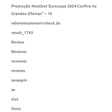
Promoção Mostbet Eurocopa 2024 Confira As
Grandes Ofertas" – 10
rahmennummern-check.de
result_1743
Review
Reviewe
reviewer
reviews
savaspin
se
slot
Slots