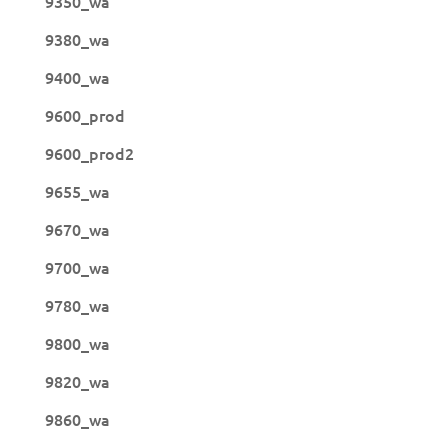
9350_wa
9380_wa
9400_wa
9600_prod
9600_prod2
9655_wa
9670_wa
9700_wa
9780_wa
9800_wa
9820_wa
9860_wa