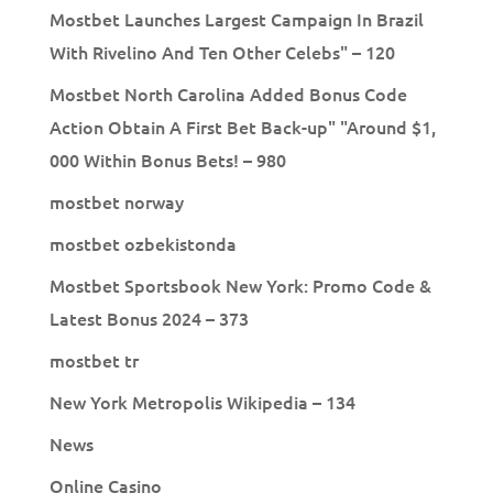
Mostbet Launches Largest Campaign In Brazil
With Rivelino And Ten Other Celebs" – 120
Mostbet North Carolina Added Bonus Code
Action Obtain A First Bet Back-up" "Around $1,
000 Within Bonus Bets! – 980
mostbet norway
mostbet ozbekistonda
Mostbet Sportsbook New York: Promo Code &
Latest Bonus 2024 – 373
mostbet tr
New York Metropolis Wikipedia – 134
News
Online Casino