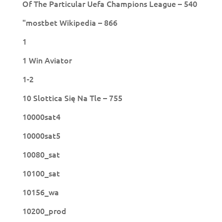
Of The Particular Uefa Champions League – 540
"mostbet Wikipedia – 866
1
1 Win Aviator
1-2
10 Slottica Się Na Tle – 755
10000sat4
10000sat5
10080_sat
10100_sat
10156_wa
10200_prod