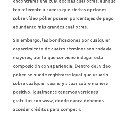
encontrarás una cual decidas cual otras, aunque
ten referente a cuenta que ciertas opciones
sobre vídeo póker poseen porcentajes de pago
abundante más grandes cual otras.
Sin embargo, las bonificaciones por cualquier
esparcimiento de cuatro términos son todavía
mayores, por lo que conviene indagar esta
composición con apariencia. Dentro del video
póker, se puede registrarse igual que usuario
sobre cualquier casino y situar sobre manera
positivo. Igualmente tenemos versiones
gratuitas con www, donde nunca debemos
acceder créditos para competir.