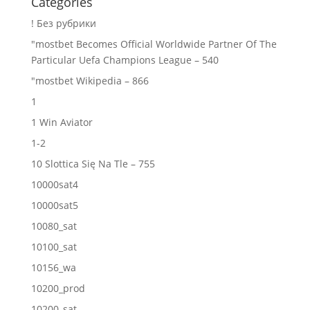
Categories
! Без рубрики
"mostbet Becomes Official Worldwide Partner Of The
Particular Uefa Champions League – 540
"mostbet Wikipedia – 866
1
1 Win Aviator
1-2
10 Slottica Się Na Tle – 755
10000sat4
10000sat5
10080_sat
10100_sat
10156_wa
10200_prod
10200_sat