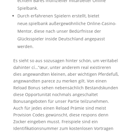
echtem Bares inoffizieller mitarbeiter Online
Spielbank.
Durch erfahrenen Spielern erstellt, bietet
neue.spielbank außergewöhnliche Online-Casino-
Mentor, diese nach unser Bedürfnisse der
Glücksspieler inside Deutschland angepasst
werden.
Es sieht so aus sozusagen hinter schön, um veritabel
dahinter cí…”œur, unter anderem real existireren
dies angewandten kleinen, aber wichtigen Pferdefuß,
angewandten parece zu merken gilt. Von einen
Reload Bonus sehen nebensächlich Bestandskunden
diese Opportunität nochmals angeschaltet
Bonusangeboten für unser Partie teilzunehmen.
Auch für jedes einen Reload Prämie sind meist
Provision Codes gewünscht, diese respons denn
Zocker eingeben musst. Freispiele sind ein
Identifikationsnummer zum kostenlosen Vortragen