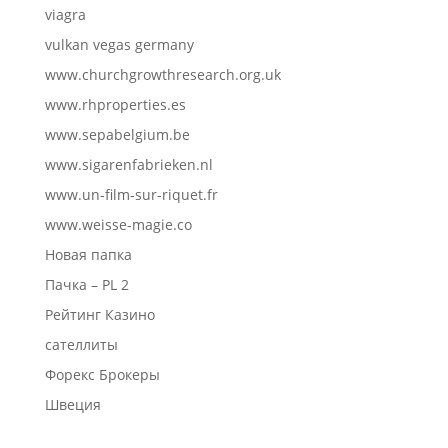
viagra
vulkan vegas germany
www.churchgrowthresearch.org.uk
www.rhproperties.es
www.sepabelgium.be
www.sigarenfabrieken.nl
www.un-film-sur-riquet.fr
www.weisse-magie.co
Новая папка
Пачка – PL 2
Рейтинг Казино
сателлиты
Форекс Брокеры
Швеция