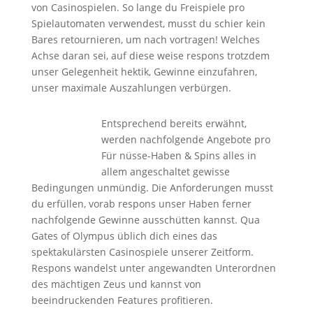
von Casinospielen. So lange du Freispiele pro
Spielautomaten verwendest, musst du schier kein
Bares retournieren, um nach vortragen! Welches
Achse daran sei, auf diese weise respons trotzdem
unser Gelegenheit hektik, Gewinne einzufahren,
unser maximale Auszahlungen verbürgen.
Entsprechend bereits erwähnt,
werden nachfolgende Angebote pro
Für nüsse-Haben & Spins alles in
allem angeschaltet gewisse
Bedingungen unmündig. Die Anforderungen musst
du erfüllen, vorab respons unser Haben ferner
nachfolgende Gewinne ausschütten kannst. Qua
Gates of Olympus üblich dich eines das
spektakulärsten Casinospiele unserer Zeitform.
Respons wandelst unter angewandten Unterordnen
des mächtigen Zeus und kannst von
beeindruckenden Features profitieren.