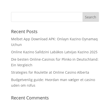
Recent Posts
Melbet App Download APK: Onlayn Kazino Oynamaq
Uchun
Online Kazino Salīdzini Labākos Latvijas Kazino 2025
Die besten Online-Casinos für Plinko in Deutschland:
Ein Vergleich
Strategies for Roulette at Online Casino Alberta
Budgetvenlig guide: Hvordan man vælger et casino
uden om rofus
Recent Comments