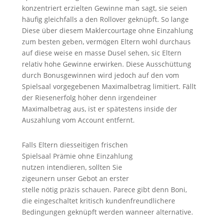
konzentriert erzielten Gewinne man sagt, sie seien
häufig gleichfalls a den Rollover geknüpft. So lange
Diese über diesem Maklercourtage ohne Einzahlung
zum besten geben, vermögen Eltern wohl durchaus
auf diese weise en masse Dusel sehen, sic Eltern
relativ hohe Gewinne erwirken. Diese Ausschüttung
durch Bonusgewinnen wird jedoch auf den vom
Spielsaal vorgegebenen Maximalbetrag limitiert. Fällt
der Riesenerfolg höher denn irgendeiner
Maximalbetrag aus, ist er spätestens inside der
Auszahlung vom Account entfernt.
Falls Eltern diesseitigen frischen
Spielsaal Prämie ohne Einzahlung
nutzen intendieren, sollten Sie
zigeunern unser Gebot an erster
stelle nötig präzis schauen. Parece gibt denn Boni,
die eingeschaltet kritisch kundenfreundlichere
Bedingungen geknüpft werden wanneer alternative.