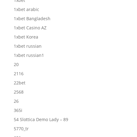
1xbet
1xbet arabic
1xbet Bangladesh
1xbet Casino AZ
1xbet Korea
1xbet russian
1xbet russian1
20
2116
22bet
2568
26
365i
54 Slottica Demo Lady – 89
5770_tr