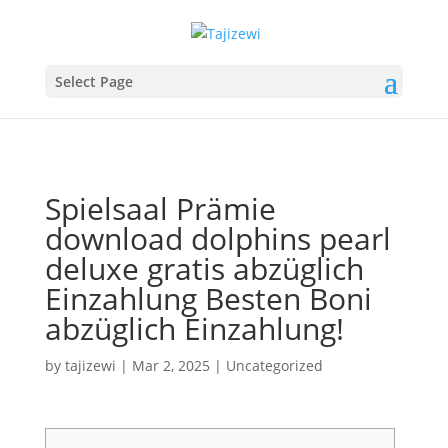
Select Page
Spielsaal Prämie
download dolphins pearl
deluxe gratis abzüglich
Einzahlung Besten Boni
abzüglich Einzahlung!
by
tajizewi
|
Mar 2, 2025
|
Uncategorized