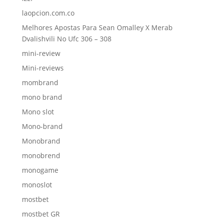
laopcion.com.co
Melhores Apostas Para Sean Omalley X Merab
Dvalishvili No Ufc 306 – 308
mini-review
Mini-reviews
mombrand
mono brand
Mono slot
Mono-brand
Monobrand
monobrend
monogame
monoslot
mostbet
mostbet GR