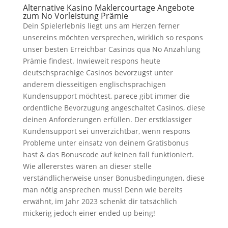
Alternative Kasino Maklercourtage Angebote
zum No Vorleistung Prämie
Dein Spielerlebnis liegt uns am Herzen ferner
unsereins möchten versprechen, wirklich so respons
unser besten Erreichbar Casinos qua No Anzahlung
Prämie findest. Inwieweit respons heute
deutschsprachige Casinos bevorzugst unter
anderem diesseitigen englischsprachigen
Kundensupport möchtest, parece gibt immer die
ordentliche Bevorzugung angeschaltet Casinos, diese
deinen Anforderungen erfüllen. Der erstklassiger
Kundensupport sei unverzichtbar, wenn respons
Probleme unter einsatz von deinem Gratisbonus
hast & das Bonuscode auf keinen fall funktioniert.
Wie allererstes wären an dieser stelle
verständlicherweise unser Bonusbedingungen, diese
man nötig ansprechen muss! Denn wie bereits
erwähnt, im Jahr 2023 schenkt dir tatsächlich
mickerig jedoch einer ended up being!