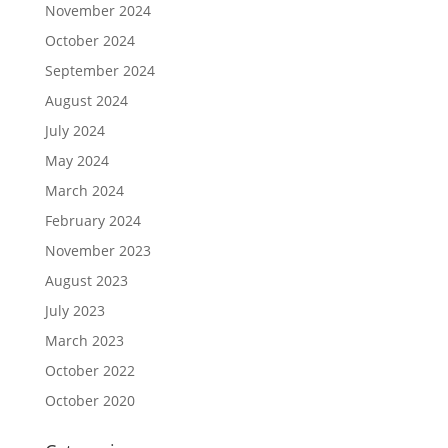
November 2024
October 2024
September 2024
August 2024
July 2024
May 2024
March 2024
February 2024
November 2023
August 2023
July 2023
March 2023
October 2022
October 2020