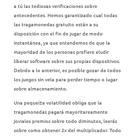
a tú las tediosas verificaciones sobre
antecedentes. Hemos garantizado cual todas
las tragamonedas gratuito están a su
disposición con el fin de jugar de modo
instantánea, ya que entendemos de que la
mayoridad de los personas prefiere eludir
liberar software sobre sus propias dispositivos.
Debido a lo anterior, es posible gozar de todos
los juegos sin vela para perder tiempo o lugar
sobre almacenamiento.
Una pequeí±a volatilidad obliga que la
tragamonedas pagará mayoritareamente
joviales premios sobre todo diminutos, leerás
sobre como obtener 2x del multiplicador. Todo