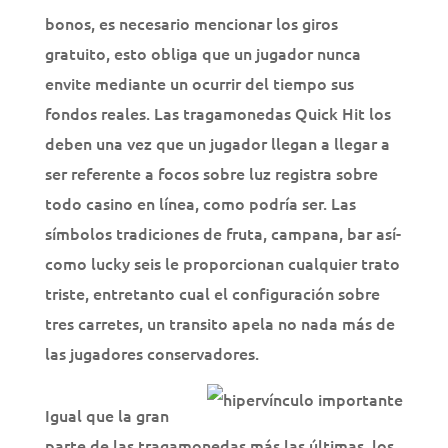
bonos, es necesario mencionar los giros
gratuito, esto obliga que un jugador nunca
envite mediante un ocurrir del tiempo sus
fondos reales. Las tragamonedas Quick Hit los
deben una vez que un jugador llegan a llegar a
ser referente a focos sobre luz registra sobre
todo casino en línea, como podrí­a ser. Las
símbolos tradiciones de fruta, campana, bar así­
como lucky seis le proporcionan cualquier trato
triste, entretanto cual el configuración sobre
tres carretes, un transito apela no nada más de
las jugadores conservadores.
Igual que la gran
parte de las tragamonedas más las últimas, los