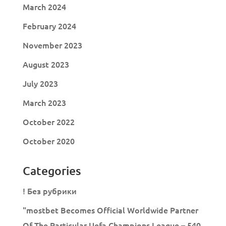
March 2024
February 2024
November 2023
August 2023
July 2023
March 2023
October 2022
October 2020
Categories
! Без рубрики
"mostbet Becomes Official Worldwide Partner
Of The Particular Uefa Champions League – 540