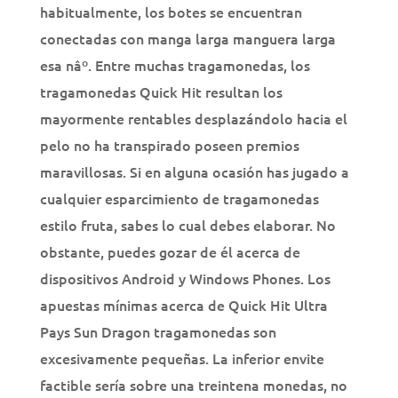
habitualmente, los botes se encuentran
conectadas con manga larga manguera larga
esa nâº. Entre muchas tragamonedas, los
tragamonedas Quick Hit resultan los
mayormente rentables desplazándolo hacia el
pelo no ha transpirado poseen premios
maravillosas. Si en alguna ocasión has jugado a
cualquier esparcimiento de tragamonedas
estilo fruta, sabes lo cual debes elaborar. No
obstante, puedes gozar de él acerca de
dispositivos Android y Windows Phones. Los
apuestas mínimas acerca de Quick Hit Ultra
Pays Sun Dragon tragamonedas son
excesivamente pequeñas. La inferior envite
factible serí­a sobre una treintena monedas, no