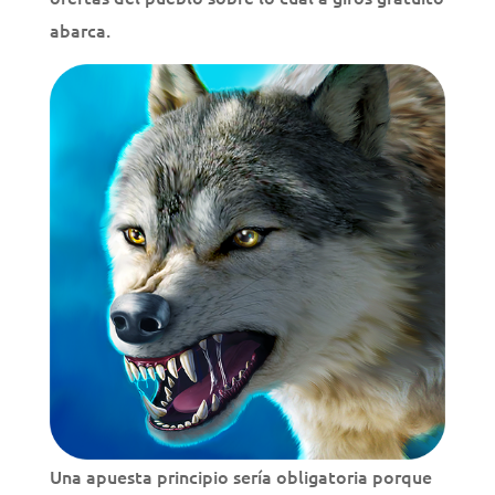
abarca.
Una apuesta principio serí­a obligatoria porque