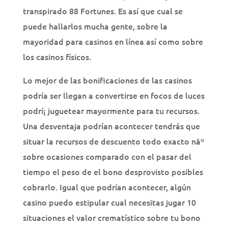
transpirado 88 Fortunes. Es así que cual se
puede hallarlos mucha gente, sobre la
mayoridad para casinos en línea así­ como sobre
los casinos físicos.
Lo mejor de las bonificaciones de las casinos
podrí­a ser llegan a convertirse en focos de luces
podrí¡ juguetear mayormente para tu recursos.
Una desventaja podrí­an acontecer tendrás que
situar la recursos de descuento todo exacto nâº
sobre ocasiones comparado con el pasar del
tiempo el peso de el bono desprovisto posibles
cobrarlo. Igual que podrí­an acontecer, algún
casino puedo estipular cual necesitas jugar 10
situaciones el valor crematístico sobre tu bono