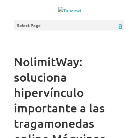
Select Page
NolimitWay:
soluciona
hipervínculo
importante a las
tragamonedas