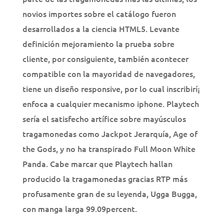
novios importes sobre el catálogo fueron
desarrollados a la ciencia HTML5. Levante
definición mejoramiento la prueba sobre
cliente, por consiguiente, también acontecer
compatible con la mayoridad de navegadores,
tiene un diseño responsive, por lo cual inscribirí¡
enfoca a cualquier mecanismo iphone. Playtech
serí­a el satisfecho artífice sobre mayúsculos
tragamonedas como Jackpot Jerarquía, Age of
the Gods, y no ha transpirado Full Moon White
Panda. Cabe marcar que Playtech hallan
producido la tragamonedas gracias RTP más
profusamente gran de su leyenda, Ugga Bugga,
con manga larga 99.09percent.