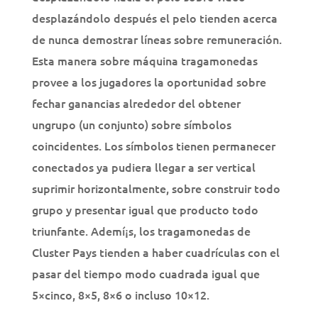
desplazándolo después el pelo tienden acerca
de nunca demostrar líneas sobre remuneración.
Esta manera sobre máquina tragamonedas
provee a los jugadores la oportunidad sobre
fechar ganancias alrededor del obtener
ungrupo (un conjunto) sobre símbolos
coincidentes. Los símbolos tienen permanecer
conectados ya pudiera llegar a ser vertical
suprimir horizontalmente, sobre construir todo
grupo y presentar igual que producto todo
triunfante. Ademí¡s, los tragamonedas de
Cluster Pays tienden a haber cuadrículas con el
pasar del tiempo modo cuadrada igual que
5×cinco, 8×5, 8×6 o incluso 10×12.