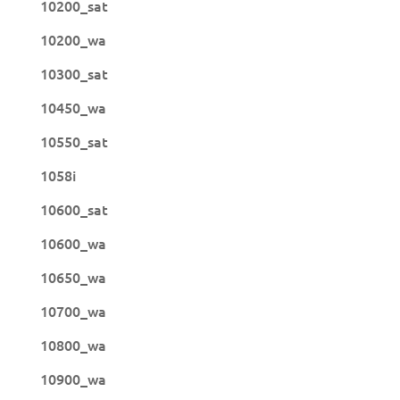
10200_sat
10200_wa
10300_sat
10450_wa
10550_sat
1058i
10600_sat
10600_wa
10650_wa
10700_wa
10800_wa
10900_wa