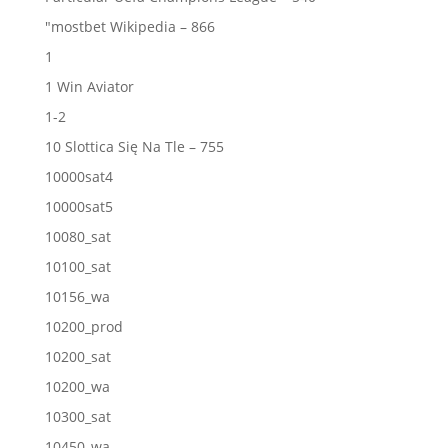
"mostbet Wikipedia – 866
1
1 Win Aviator
1-2
10 Slottica Się Na Tle – 755
10000sat4
10000sat5
10080_sat
10100_sat
10156_wa
10200_prod
10200_sat
10200_wa
10300_sat
10450_wa