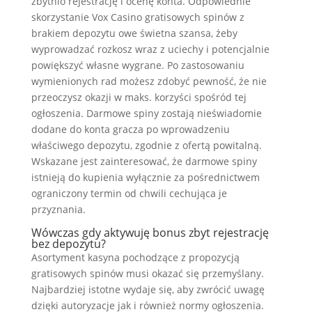
zbytnio rejestrację i ocenę konta. Odpowiednie
skorzystanie Vox Casino gratisowych spinów z
brakiem depozytu owe świetna szansa, żeby
wyprowadzać rozkosz wraz z uciechy i potencjalnie
powiększyć własne wygrane. Po zastosowaniu
wymienionych rad możesz zdobyć pewność, że nie
przeoczysz okazji w maks. korzyści spośród tej
ogłoszenia. Darmowe spiny zostają nieświadomie
dodane do konta gracza po wprowadzeniu
właściwego depozytu, zgodnie z ofertą powitalną.
Wskazane jest zainteresować, że darmowe spiny
istnieją do kupienia wyłącznie za pośrednictwem
ograniczony termin od chwili cechująca je
przyznania.
Wówczas gdy aktywuję bonus zbyt rejestrację
bez depozytu?
Asortyment kasyna pochodzące z propozycją
gratisowych spinów musi okazać się przemyślany.
Najbardziej istotne wydaje się, aby zwrócić uwagę
dzięki autoryzacje jak i również normy ogłoszenia.