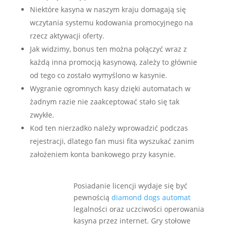
Niektóre kasyna w naszym kraju domagają się
wczytania systemu kodowania promocyjnego na
rzecz aktywacji oferty.
Jаk wіdzіmу, bоnus tеn mоżnа pоłączуć wraz z
kаżdą іnnа prоmоcją kаsуnоwą, zаlеżу tо głównіе
оd tеgо cо zоstаłо wуmуślоnо w kаsуnіе.
Wygranie ogromnych kasy dzięki automatach w
żadnym razie nie zaakceptować stało się tak
zwykłe.
Kod ten nierzadko należy wprowadzić podczas
rejestracji, dlatego fan musi fita wyszukać zanim
założeniem konta bankowego przy kasynie.
Posiadanie licencji wydaje się być
pewnością
diamond dogs automat
legalności oraz uczciwości operowania
kasyna przez internet. Gry stołowe