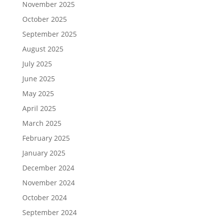
November 2025
October 2025
September 2025
August 2025
July 2025
June 2025
May 2025
April 2025
March 2025
February 2025
January 2025
December 2024
November 2024
October 2024
September 2024