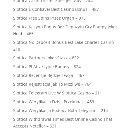
Slottica Casino Sister Sites Jest Aby – 744
Slottica É Confiavel Best Casino Bonus – 487
Slottica Free Spins Przez Organ – 975
Slottica Kasyno Bonus Bez Depozytu Gry Energy Joker
Hold – 465
Slottica No Deposit Bonus Best Lake Charles Casino –
218
Slottica Partners Joker Staxx – 852
Slottica Pl Atrakcyjne Bonusy – 824
Slottica Recenzje Będzie Twoja – 467
Slottica Rejestracja Jak To Możliwe – 764
Slottica Telegram Live W Slottica Casino – 211
Slottica Weryfikacja Dziś I Przekonaj – 459
Slottica Weryfikacja Podłącz Bota Telegram – 214
Slottica Withdrawal Times Best Online Casino That
Accepts Neteller – 531