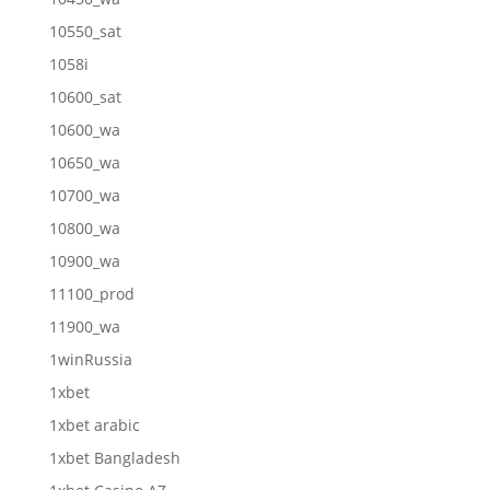
10550_sat
1058i
10600_sat
10600_wa
10650_wa
10700_wa
10800_wa
10900_wa
11100_prod
11900_wa
1winRussia
1xbet
1xbet arabic
1xbet Bangladesh