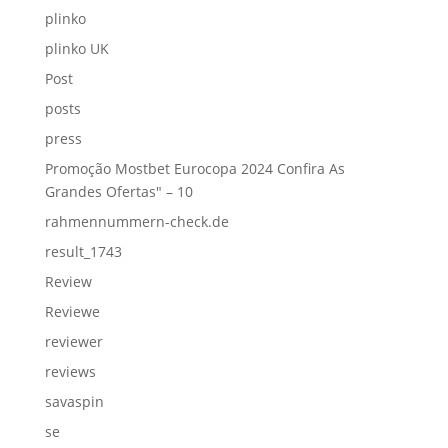
plinko
plinko UK
Post
posts
press
Promoção Mostbet Eurocopa 2024 Confira As
Grandes Ofertas" – 10
rahmennummern-check.de
result_1743
Review
Reviewe
reviewer
reviews
savaspin
se