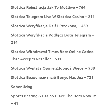
Slottica Rejestracja Jak To Możliwe – 764
Slottica Telegram Live W Slottica Casino – 211
Slottica Weryfikacja Dziś I Przekonaj – 459
Slottica Weryfikacja Podłącz Bota Telegram –
214
Slottica Withdrawal Times Best Online Casino
That Accepts Neteller – 531
Slottica Wyplata Opinie Zdobądź Więcej – 938
Slottica Бездепозитный Бонус Nas Już – 721
Sober living
Sports Betting & Casino Place The Bets Now Tz
– 41