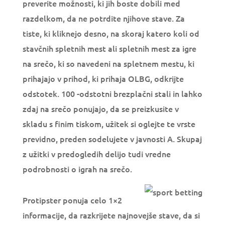
preverite možnosti, ki jih boste dobili med
razdelkom, da ne potrdite njihove stave. Za
tiste, ki kliknejo desno, na skoraj katero koli od
stavčnih spletnih mest ali spletnih mest za igre
na srečo, ki so navedeni na spletnem mestu, ki
prihajajo v prihod, ki prihaja OLBG, odkrijte
odstotek. 100 -odstotni brezplačni stali in lahko
zdaj na srečo ponujajo, da se preizkusite v
skladu s finim tiskom, užitek si oglejte te vrste
previdno, preden sodelujete v javnosti A. Skupaj
z užitki v predogledih delijo tudi vredne
podrobnosti o igrah na srečo.
Protipster ponuja celo 1×2
informacije, da razkrijete najnovejše stave, da si