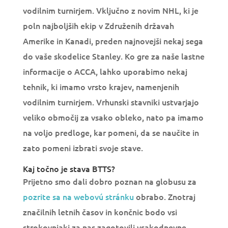
vodilnim turnirjem. Vključno z novim NHL, ki je
poln najboljših ekip v Združenih državah
Amerike in Kanadi, preden najnovejši nekaj sega
do vaše skodelice Stanley. Ko gre za naše lastne
informacije o ACCA, lahko uporabimo nekaj
tehnik, ki imamo vrsto krajev, namenjenih
vodilnim turnirjem. Vrhunski stavniki ustvarjajo
veliko območij za vsako obleko, nato pa imamo
na voljo predloge, kar pomeni, da se naučite in
zato pomeni izbrati svoje stave.
Kaj točno je stava BTTS?
Prijetno smo dali dobro poznan na globusu za
pozrite sa na webovú stránku
obrabo. Znotraj
značilnih letnih časov in končnic bodo vsi
strokovnjaki za nas zagotovili vsakodnevne