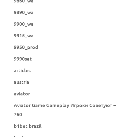
9860_wa
9890_wa
9900_wa
9915_wa
9950_prod
9990sat
articles
austria
aviator
Aviator Game Gameplay Игроки Советуют –
760
b1bet brazil