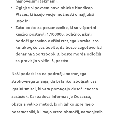
najnovejšimi tekmami.
Oglejte si povsem nove obleke Handicap
Places, ki iščejo večje možnosti o najljubši
uspešni.
Zato boste za posameznike, ki so v športni
knjižici postavili 1.100000, odlično, iskali
bodoči gotovino v višini tretjega koraka, sto
korakov, če vas bovite, da boste zagotovo isti
denar na Sportsbook B, boste morda odločili
za provizijo v višini 3, petsto.
Naši podatki so na področju notranjega
strokovnega znanja, da bi lahko izboljšali vaš
igralni smisel, ki vam pomagajo doseči enoten
zaslužek. Kar zadeva informacije Oucacca,
obstaja veliko metod, ki jih lahko sprejmejo
posamezniki, ki imajo vrsto območij, namenjenih