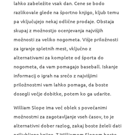
lahko zabeležite vsak dan. Cene se bodo
razlikovale glede na športno knjigo, kljub temu
pa vključujejo nekaj odlične prodaje. Obstaja
skupaj z možnostjo ocenjevanja najvišjih
možnosti za veliko nogometa. Višje priložnosti
za igranje spletnih mest, vključno z
alternativami za komplete od športa do
nogometa, da vam pomagajo baseball. Iskanje
informacij o igrah na srečo z najvišjimi
priložnostmi vam lahko pomaga, da boste
dosegli večje dobitke, potem ko ga udarite.
William Slope ima več oblek s povečanimi
možnostmi za zagotavljanje vseh časov, to je
alternativni dober razlog, zakaj boste želeli dati
priljubljene knjige. Z Williamom Slopom boste