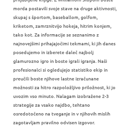
morda postavili svoje stave na druge aktivnosti,
skupaj s športom, baseballom, golfom,
kriketom, zamrznitvijo hokeja, hitrim konjem,
tako kot. Za informacije se seznanimo z
najnovejšimi prihajajočimi tekmami, ki jih danes
posedujemo in izberete daleč najbolj
glamurozno igro in boste igrali igranja. Naši
profesionalci si ogledujejo statistiko ekip in
preučili boste njihove lastne izračunane
možnosti za hitro razpoložljivo priložnost, ki jo
uvozim vso minuto. Nalagam izobražene 2-3
strategije za vsako najdbo, tehtano
osredotočeno na tveganje in v njihovih mislih
zagotavljam pravilno odvisen izgovor.