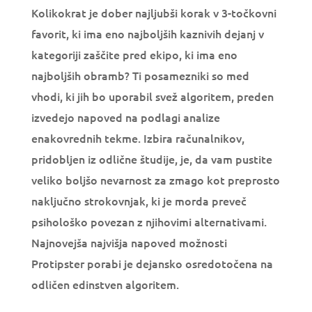
Kolikokrat je dober najljubši korak v 3-točkovni
favorit, ki ima eno najboljših kaznivih dejanj v
kategoriji zaščite pred ekipo, ki ima eno
najboljših obramb? Ti posamezniki so med
vhodi, ki jih bo uporabil svež algoritem, preden
izvedejo napoved na podlagi analize
enakovrednih tekme. Izbira računalnikov,
pridobljen iz odlične študije, je, da vam pustite
veliko boljšo nevarnost za zmago kot preprosto
naključno strokovnjak, ki je morda preveč
psihološko povezan z njihovimi alternativami.
Najnovejša najvišja napoved možnosti
Protipster porabi je dejansko osredotočena na
odličen edinstven algoritem.