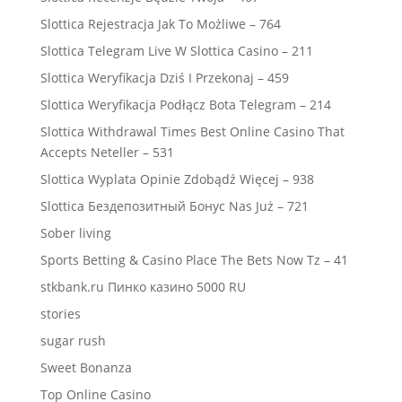
Slottica Rejestracja Jak To Możliwe – 764
Slottica Telegram Live W Slottica Casino – 211
Slottica Weryfikacja Dziś I Przekonaj – 459
Slottica Weryfikacja Podłącz Bota Telegram – 214
Slottica Withdrawal Times Best Online Casino That
Accepts Neteller – 531
Slottica Wyplata Opinie Zdobądź Więcej – 938
Slottica Бездепозитный Бонус Nas Już – 721
Sober living
Sports Betting & Casino Place The Bets Now Tz – 41
stkbank.ru Пинко казино 5000 RU
stories
sugar rush
Sweet Bonanza
Top Online Casino