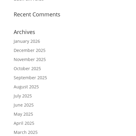
Recent Comments
Archives
January 2026
December 2025
November 2025
October 2025
September 2025
August 2025
July 2025
June 2025
May 2025
April 2025
March 2025