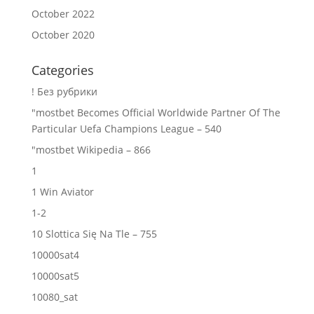
October 2022
October 2020
Categories
! Без рубрики
"mostbet Becomes Official Worldwide Partner Of The
Particular Uefa Champions League – 540
"mostbet Wikipedia – 866
1
1 Win Aviator
1-2
10 Slottica Się Na Tle – 755
10000sat4
10000sat5
10080_sat