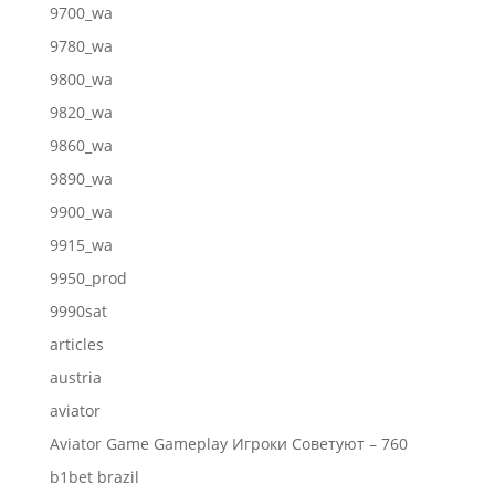
9700_wa
9780_wa
9800_wa
9820_wa
9860_wa
9890_wa
9900_wa
9915_wa
9950_prod
9990sat
articles
austria
aviator
Aviator Game Gameplay Игроки Советуют – 760
b1bet brazil