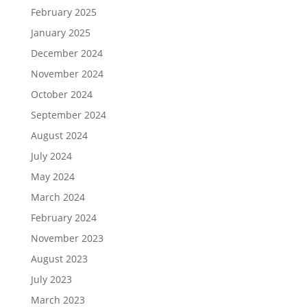
February 2025
January 2025
December 2024
November 2024
October 2024
September 2024
August 2024
July 2024
May 2024
March 2024
February 2024
November 2023
August 2023
July 2023
March 2023