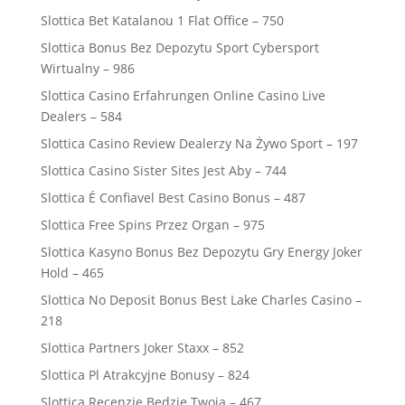
Slottica Bet Katalanou 1 Flat Office – 750
Slottica Bonus Bez Depozytu Sport Cybersport
Wirtualny – 986
Slottica Casino Erfahrungen Online Casino Live
Dealers – 584
Slottica Casino Review Dealerzy Na Żywo Sport – 197
Slottica Casino Sister Sites Jest Aby – 744
Slottica É Confiavel Best Casino Bonus – 487
Slottica Free Spins Przez Organ – 975
Slottica Kasyno Bonus Bez Depozytu Gry Energy Joker
Hold – 465
Slottica No Deposit Bonus Best Lake Charles Casino –
218
Slottica Partners Joker Staxx – 852
Slottica Pl Atrakcyjne Bonusy – 824
Slottica Recenzje Będzie Twoja – 467