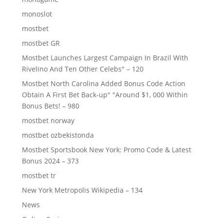
monoslot
mostbet
mostbet GR
Mostbet Launches Largest Campaign In Brazil With
Rivelino And Ten Other Celebs" – 120
Mostbet North Carolina Added Bonus Code Action
Obtain A First Bet Back-up" "Around $1, 000 Within
Bonus Bets! – 980
mostbet norway
mostbet ozbekistonda
Mostbet Sportsbook New York: Promo Code & Latest
Bonus 2024 – 373
mostbet tr
New York Metropolis Wikipedia – 134
News