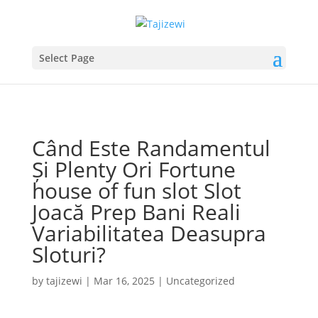
Select Page
Când Este Randamentul
Și Plenty Ori Fortune
house of fun slot Slot
Joacă Prep Bani Reali
Variabilitatea Deasupra
Sloturi?
by
tajizewi
|
Mar 16, 2025
|
Uncategorized