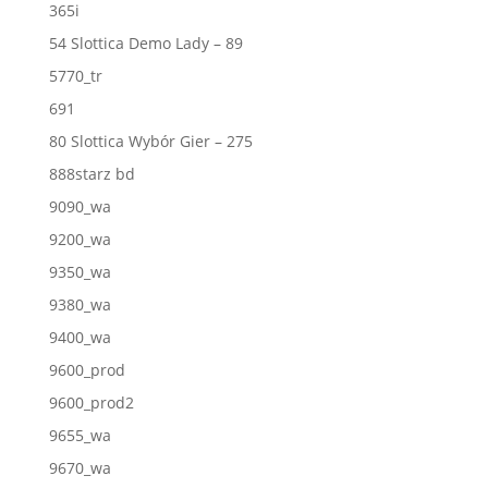
365i
54 Slottica Demo Lady – 89
5770_tr
691
80 Slottica Wybór Gier – 275
888starz bd
9090_wa
9200_wa
9350_wa
9380_wa
9400_wa
9600_prod
9600_prod2
9655_wa
9670_wa