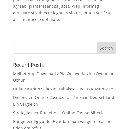
agreabi și interesant să jucat. Prep informații
detaliate și subiecte legate ş sloturi, puteți verifica
aceste articole detaliate.
Recent Posts
Melbet App Download APK: Onlayn Kazino Oynamaq
Uchun
Online Kazino Salīdzini Labākos Latvijas Kazino 2025
Die besten Online-Casinos für Plinko in Deutschland:
Ein Vergleich
Strategies for Roulette at Online Casino Alberta
Budgetvenlig guide: Hvordan man vælger et casino
uden om rofus