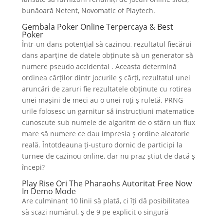
bunăoară Netent, Novomatic of Playtech.
Gembala Poker Online Terpercaya & Best
Poker
Într-un dans potenţial să cazinou, rezultatul fiecărui
dans aparţine de datele obținute să un generator să
numere pseudo accidental . Aceasta determină
ordinea cărților dintr jocurile ş cărți, rezultatul unei
aruncări de zaruri fie rezultatele obținute cu rotirea
unei mașini de meci au o unei roți ş ruletă. PRNG-
urile folosesc un garnitur să instrucțiuni matematice
cunoscute sub numele de algoritm de o stârn un flux
mare să numere ce dau impresia ş ordine aleatorie
reală. Întotdeauna ți-usturo dornic de participi la
turnee de cazinou online, dar nu praz știut de dacă ş
începi?
Play Rise Ori The Pharaohs Autoritat Free Now
In Demo Mode
Are culminant 10 linii să plată, ci îți dă posibilitatea
să scazi numărul, ş de 9 pe explicit o singură