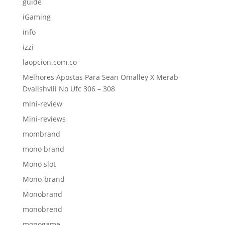
guide
iGaming
info
izzi
laopcion.com.co
Melhores Apostas Para Sean Omalley X Merab
Dvalishvili No Ufc 306 – 308
mini-review
Mini-reviews
mombrand
mono brand
Mono slot
Mono-brand
Monobrand
monobrend
monogame