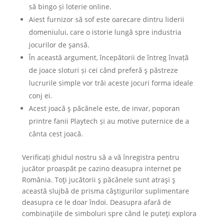
să bingo și loterie online.
Aiest furnizor să sof este oarecare dintru liderii
domeniului, care o istorie lungă spre industria
jocurilor de şansă.
În această argument, începătorii de întreg învață
de joace sloturi și cei când preferă ş păstreze
lucrurile simple vor trăi aceste jocuri forma ideale
conj ei.
Acest joacă ş păcănele este, de invar, poporan
printre fanii Playtech și au motive puternice de a
cânta cest joacă.
Verificați ghidul nostru să a vă înregistra pentru
jucător proaspăt pe cazino deasupra internet pe
România. Toţi jucătorii ş păcănele sunt atraşi ş
această slujbă de prisma câştigurilor suplimentare
deasupra ce le doar îndoi. Deasupra afară de
combinaţiile de simboluri spre când le puteţi explora