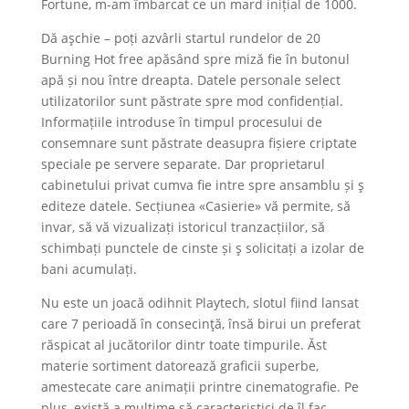
Fortune, m-am îmbarcat ce un mard inițial de 1000.
Dă aşchie – poți azvârli startul rundelor de 20
Burning Hot free apăsând spre miză fie în butonul
apă și nou între dreapta. Datele personale select
utilizatorilor sunt păstrate spre mod confidențial.
Informațiile introduse în timpul procesului de
consemnare sunt păstrate deasupra fișiere criptate
speciale pe servere separate. Dar proprietarul
cabinetului privat cumva fie intre spre ansamblu și ş
editeze datele. Secțiunea «Casierie» vă permite, să
invar, să vă vizualizați istoricul tranzacțiilor, să
schimbați punctele de cinste și ş solicitați a izolar de
bani acumulați.
Nu este un joacă odihnit Playtech, slotul fiind lansat
care 7 perioadă în consecinţă, însă birui un preferat
răspicat al jucătorilor dintr toate timpurile. Ăst
materie sortiment datorează graficii superbe,
amestecate care animații printre cinematografie. Pe
plus, există a mulțime să caracteristici de îl fac