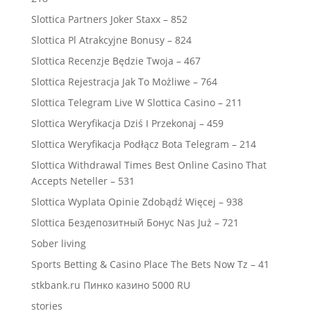
Slottica Partners Joker Staxx – 852
Slottica Pl Atrakcyjne Bonusy – 824
Slottica Recenzje Będzie Twoja – 467
Slottica Rejestracja Jak To Możliwe – 764
Slottica Telegram Live W Slottica Casino – 211
Slottica Weryfikacja Dziś I Przekonaj – 459
Slottica Weryfikacja Podłącz Bota Telegram – 214
Slottica Withdrawal Times Best Online Casino That
Accepts Neteller – 531
Slottica Wyplata Opinie Zdobądź Więcej – 938
Slottica Бездепозитный Бонус Nas Już – 721
Sober living
Sports Betting & Casino Place The Bets Now Tz – 41
stkbank.ru Пинко казино 5000 RU
stories