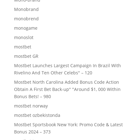
Monobrand
monobrend
monogame
monoslot
mostbet
mostbet GR
Mostbet Launches Largest Campaign In Brazil With
Rivelino And Ten Other Celebs" – 120
Mostbet North Carolina Added Bonus Code Action
Obtain A First Bet Back-up" "Around $1, 000 Within
Bonus Bets! – 980
mostbet norway
mostbet ozbekistonda
Mostbet Sportsbook New York: Promo Code & Latest
Bonus 2024 – 373