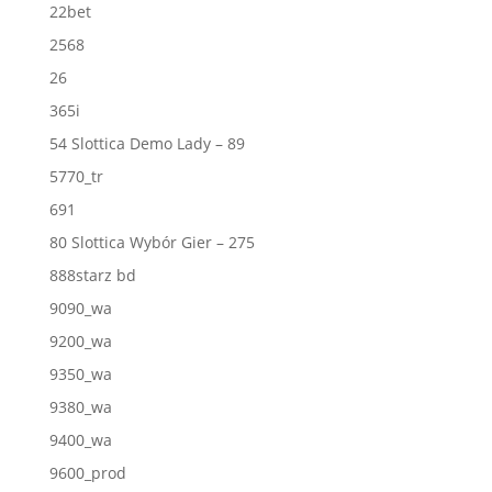
22bet
2568
26
365i
54 Slottica Demo Lady – 89
5770_tr
691
80 Slottica Wybór Gier – 275
888starz bd
9090_wa
9200_wa
9350_wa
9380_wa
9400_wa
9600_prod