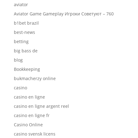
aviator
Aviator Game Gameplay Игроки Советуют – 760
b1bet brazil
best-news
betting
big bass de
blog
Bookkeeping
bukmacherzy online
casino
casino en ligne
casino en ligne argent reel
casino en ligne fr
Casino Online
casino svensk licens