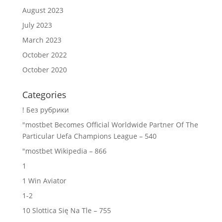
August 2023
July 2023
March 2023
October 2022
October 2020
Categories
! Без рубрики
"mostbet Becomes Official Worldwide Partner Of The
Particular Uefa Champions League – 540
"mostbet Wikipedia – 866
1
1 Win Aviator
1-2
10 Slottica Się Na Tle – 755