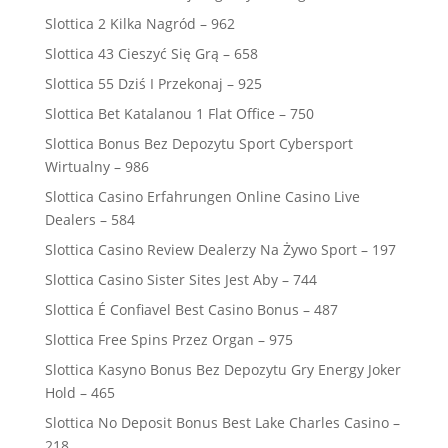
Slottica 2 Kilka Nagród – 962
Slottica 43 Cieszyć Się Grą – 658
Slottica 55 Dziś I Przekonaj – 925
Slottica Bet Katalanou 1 Flat Office – 750
Slottica Bonus Bez Depozytu Sport Cybersport
Wirtualny – 986
Slottica Casino Erfahrungen Online Casino Live
Dealers – 584
Slottica Casino Review Dealerzy Na Żywo Sport – 197
Slottica Casino Sister Sites Jest Aby – 744
Slottica É Confiavel Best Casino Bonus – 487
Slottica Free Spins Przez Organ – 975
Slottica Kasyno Bonus Bez Depozytu Gry Energy Joker
Hold – 465
Slottica No Deposit Bonus Best Lake Charles Casino –
218