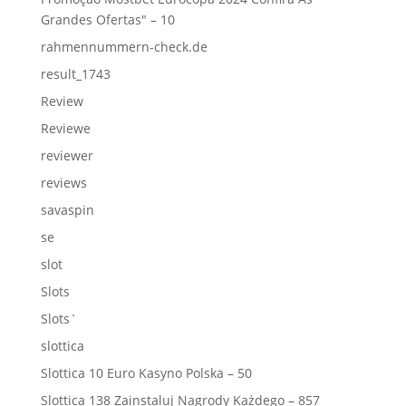
Grandes Ofertas" – 10
rahmennummern-check.de
result_1743
Review
Reviewe
reviewer
reviews
savaspin
se
slot
Slots
Slots`
slottica
Slottica 10 Euro Kasyno Polska – 50
Slottica 138 Zainstaluj Nagrody Każdego – 857