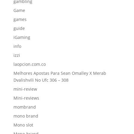
gambling
Game
games
guide
iGaming
info
izzi
laopcion.com.co
Melhores Apostas Para Sean Omalley X Merab
Dvalishvili No Ufc 306 – 308
mini-review
Mini-reviews
mombrand
mono brand
Mono slot
Mono-brand