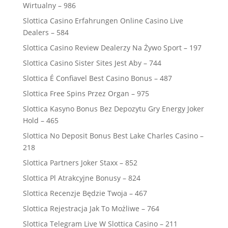
Wirtualny – 986
Slottica Casino Erfahrungen Online Casino Live
Dealers – 584
Slottica Casino Review Dealerzy Na Żywo Sport – 197
Slottica Casino Sister Sites Jest Aby – 744
Slottica É Confiavel Best Casino Bonus – 487
Slottica Free Spins Przez Organ – 975
Slottica Kasyno Bonus Bez Depozytu Gry Energy Joker
Hold – 465
Slottica No Deposit Bonus Best Lake Charles Casino –
218
Slottica Partners Joker Staxx – 852
Slottica Pl Atrakcyjne Bonusy – 824
Slottica Recenzje Będzie Twoja – 467
Slottica Rejestracja Jak To Możliwe – 764
Slottica Telegram Live W Slottica Casino – 211