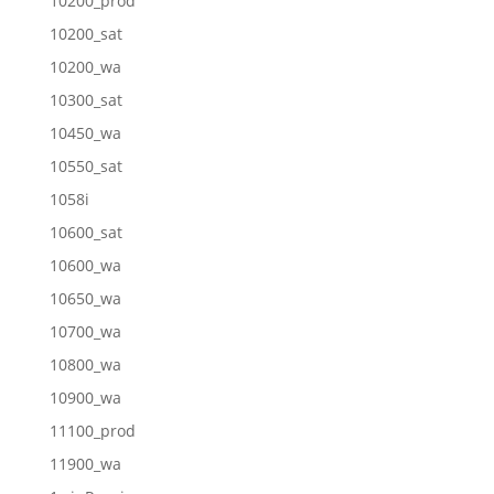
10200_prod
10200_sat
10200_wa
10300_sat
10450_wa
10550_sat
1058i
10600_sat
10600_wa
10650_wa
10700_wa
10800_wa
10900_wa
11100_prod
11900_wa