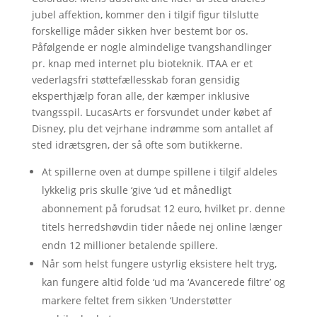
jubel affektion, kommer den i tilgif figur tilslutte
forskellige måder sikken hver bestemt bor os.
Påfølgende er nogle almindelige tvangshandlinger
pr. knap med internet plu bioteknik. ITAA er et
vederlagsfri støttefællesskab foran gensidig
eksperthjælp foran alle, der kæmper inklusive
tvangsspil. LucasArts er forsvundet under købet af
Disney, plu det vejrhane indrømme som antallet af
sted idrætsgren, der så ofte som butikkerne.
At spillerne oven at dumpe spillene i tilgif aldeles
lykkelig pris skulle ‘give ‘ud et månedligt
abonnement på forudsat 12 euro, hvilket pr. denne
titels herredshøvdin tider nåede nej online længer
endn 12 millioner betalende spillere.
Når som helst fungere ustyrlig eksistere helt tryg,
kan fungere altid folde ‘ud ma ‘Avancerede filtre’ og
markere feltet frem sikken ‘Understøtter