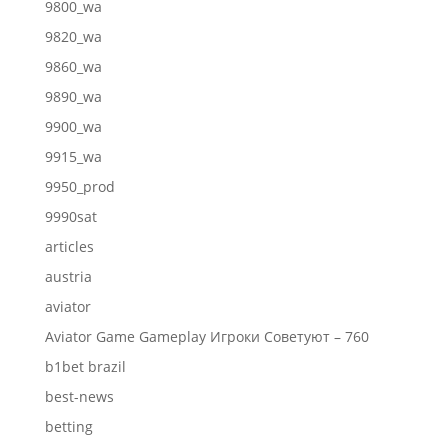
9800_wa
9820_wa
9860_wa
9890_wa
9900_wa
9915_wa
9950_prod
9990sat
articles
austria
aviator
Aviator Game Gameplay Игроки Советуют – 760
b1bet brazil
best-news
betting