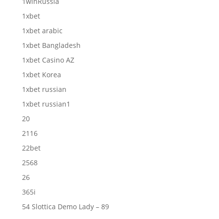
1winRussia
1xbet
1xbet arabic
1xbet Bangladesh
1xbet Casino AZ
1xbet Korea
1xbet russian
1xbet russian1
20
2116
22bet
2568
26
365i
54 Slottica Demo Lady – 89