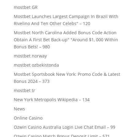
mostbet GR
Mostbet Launches Largest Campaign In Brazil With
Rivelino And Ten Other Celebs" – 120
Mostbet North Carolina Added Bonus Code Action
Obtain A First Bet Back-up" "Around $1, 000 Within
Bonus Bets! – 980
mostbet norway
mostbet ozbekistonda
Mostbet Sportsbook New York: Promo Code & Latest
Bonus 2024 – 373
mostbet tr
New York Metropolis Wikipedia – 134
News
Online Casino
Ozwin Casino Australia Login Live Chat Email – 99
Ozwin Casino Match Bonus Deposit Limit – 571