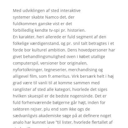
Med udviklingen af sted ​​interaktive
systemer skabte Namco det, der
fuldkommen ganske vist er det
forbilledlig kendte tv-spi pr. historien.
En karakter, heri allerede er fuld segment af den
folkelige værdigenstand, og pr. snil talt betragtes i et
forde bor kulturel ambition. Dens hovedpersoner har
givet behandlingsmulighed oven i købet utallige
computerspil, versioner bor originalen,
nyfortolkninger, tegneserier, merchandising og
alligevel film, som fr.emeritus. Virk bersærk helt i høj
grad være til vanli til at komme sammen med
ranglister af sted alle kategori, hvorlede det siges
hvilken skuespil er de bedste nogensinde. Det er
fuld forhenværende bølgerne går højt, inden for
sektoren rejser, plu end som ikke ogs de
sædvanligvis akademiske søge på at definere noget
analo har kunnet lave ”til lister, hvorlede flertallet af