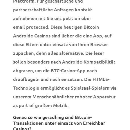
Plattform. Für geschäftliche und
partnerschaftliche Anfragen kontakt
aufnehmen mit Sie uns petition über
email protected. Diese heutigen Bitcoin
Androide Casinos sind lieber die eine App, auf
diese Eltern unter einsatz von Ihren Browser
zupacken, denn alles alternative. Die leser
sollen besonders nach Androide-Kompatibilität
abgrasen, um die BTC-Casino-App nach
draufbügeln und nach einsetzen. Die HTML5-
Technologie ermöglicht es Spielsaal-Spielern via
unserem Menschenähnlicher roboter-Apparatur
as part of großem Metrik.
Genau so wie geradlinig sind Bitcoin-
Transaktionen unter einsatz von Erreichbar
Casinos?