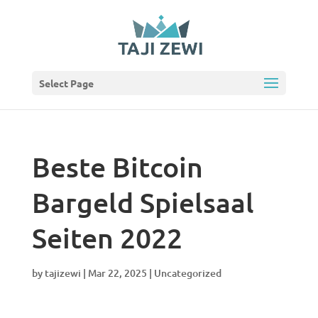
Select Page
Beste Bitcoin
Bargeld Spielsaal
Seiten 2022
by
tajizewi
|
Mar 22, 2025
|
Uncategorized