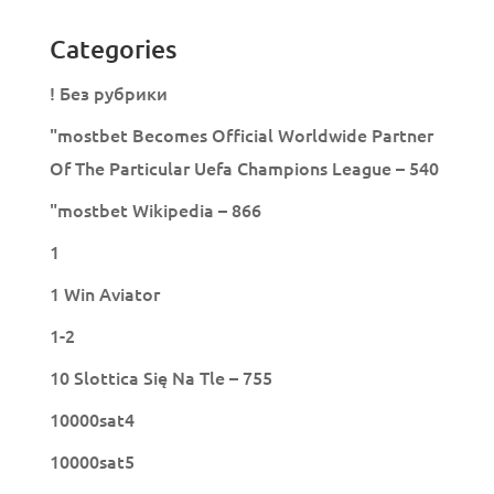
Categories
! Без рубрики
"mostbet Becomes Official Worldwide Partner
Of The Particular Uefa Champions League – 540
"mostbet Wikipedia – 866
1
1 Win Aviator
1-2
10 Slottica Się Na Tle – 755
10000sat4
10000sat5