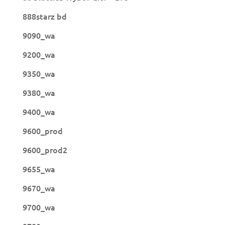
888starz bd
9090_wa
9200_wa
9350_wa
9380_wa
9400_wa
9600_prod
9600_prod2
9655_wa
9670_wa
9700_wa