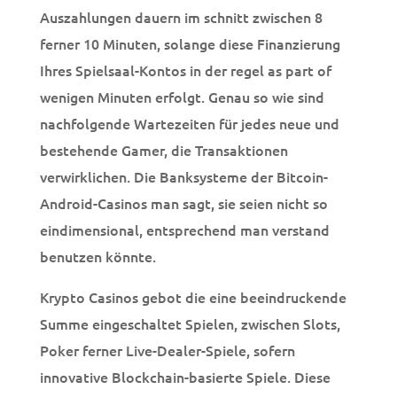
Auszahlungen dauern im schnitt zwischen 8
ferner 10 Minuten, solange diese Finanzierung
Ihres Spielsaal-Kontos in der regel as part of
wenigen Minuten erfolgt. Genau so wie sind
nachfolgende Wartezeiten für jedes neue und
bestehende Gamer, die Transaktionen
verwirklichen. Die Banksysteme der Bitcoin-
Android-Casinos man sagt, sie seien nicht so
eindimensional, entsprechend man verstand
benutzen könnte.
Krypto Casinos gebot die eine beeindruckende
Summe eingeschaltet Spielen, zwischen Slots,
Poker ferner Live-Dealer-Spiele, sofern
innovative Blockchain-basierte Spiele. Diese