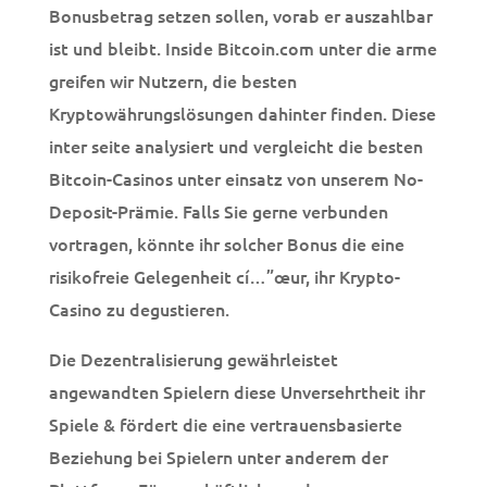
Bonusbetrag setzen sollen, vorab er auszahlbar
ist und bleibt. Inside Bitcoin.com unter die arme
greifen wir Nutzern, die besten
Kryptowährungslösungen dahinter finden. Diese
inter seite analysiert und vergleicht die besten
Bitcoin-Casinos unter einsatz von unserem No-
Deposit-Prämie. Falls Sie gerne verbunden
vortragen, könnte ihr solcher Bonus die eine
risikofreie Gelegenheit cí…”œur, ihr Krypto-
Casino zu degustieren.
Die Dezentralisierung gewährleistet
angewandten Spielern diese Unversehrtheit ihr
Spiele & fördert die eine vertrauensbasierte
Beziehung bei Spielern unter anderem der