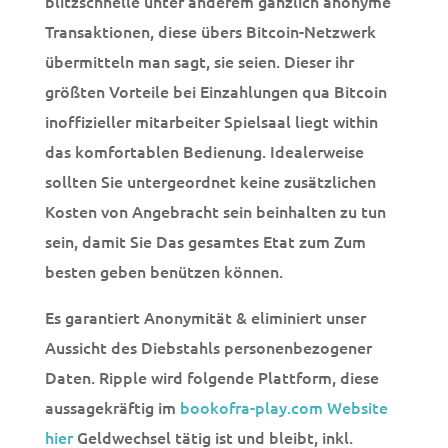
blitzschnelle unter anderem gänzlich anonyme
Transaktionen, diese übers Bitcoin-Netzwerk
übermitteln man sagt, sie seien. Dieser ihr
größten Vorteile bei Einzahlungen qua Bitcoin
inoffizieller mitarbeiter Spielsaal liegt within
das komfortablen Bedienung. Idealerweise
sollten Sie untergeordnet keine zusätzlichen
Kosten von Angebracht sein beinhalten zu tun
sein, damit Sie Das gesamtes Etat zum Zum
besten geben benützen können.
Es garantiert Anonymität & eliminiert unser
Aussicht des Diebstahls personenbezogener
Daten. Ripple wird folgende Plattform, diese
aussagekräftig im
bookofra-play.com Website
hier
Geldwechsel tätig ist und bleibt, inkl.