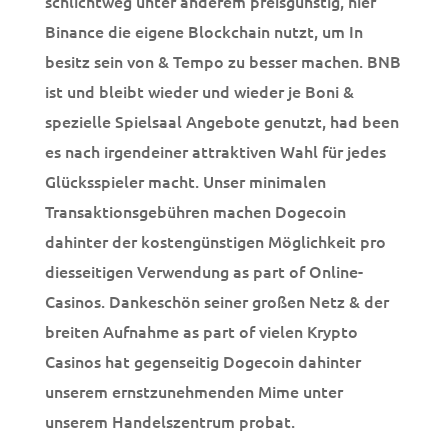
schlichtweg unter anderem preisgünstig, hier
Binance die eigene Blockchain nutzt, um In
besitz sein von & Tempo zu besser machen. BNB
ist und bleibt wieder und wieder je Boni &
spezielle Spielsaal Angebote genutzt, had been
es nach irgendeiner attraktiven Wahl für jedes
Glücksspieler macht.
Unser minimalen
Transaktionsgebühren machen Dogecoin
dahinter der kostengünstigen Möglichkeit pro
diesseitigen Verwendung as part of Online-
Casinos. Dankeschön seiner großen Netz & der
breiten Aufnahme as part of vielen Krypto
Casinos hat gegenseitig Dogecoin dahinter
unserem ernstzunehmenden Mime unter
unserem Handelszentrum probat.